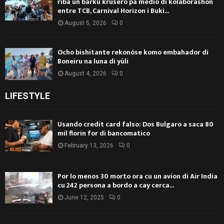
riba un barku krusero pa medio di kolaborashon
entre TCB, Carnival Horizon i Buki...
August 5, 2026
0
Ocho bishitante rekonóse komo embahador di
Boneiru na luna di yüli
August 4, 2026
0
LIFESTYLE
Usando credit card falso: Dos Bulgaro a saca 80
mil florin for di bancomatico
February 13, 2026
0
Por lo menos 30 morto ora cu un avion di Air India
cu 242 persona a bordo a cay cerca...
June 12, 2025
0