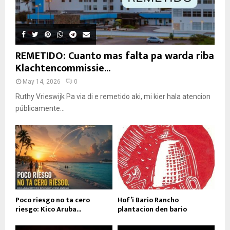
REMETIDO: Cuanto mas falta pa warda riba
Klachtencommissie...
May 14, 2026
0
Ruthy Vrieswijk Pa via di e remetido aki, mi kier hala atencion
públicamente...
Poco riesgo no ta cero
Hof’i Bario Rancho
riesgo: Kico Aruba...
plantacion den bario