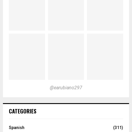
@earubiano297
CATEGORIES
Spanish
(311)