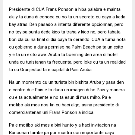
Presidente di CUA Frans Ponson a hiba palabra e mainta
aki y ta duna di conoce cu no ta un secreto cu caya a keda
bay atras. Den pasado a intenta diferente opcionnan, pero
no tey pa punta dede kico ta traha y kico no, pero tabata
bon cla cu na final di dia caya ta cerando. CUA a tuma nota
cu gobierno a duna permiso na Palm Beach pa ta un exito
y e ta un exito awe. Aruba ta boeming den area di hotel
unda cu turistanan ta frecuenta, pero loke cu ta un realidad
ta cu Oranjestad ta e capital di Pais Aruba.
Na un momento cu un turista bin bishita Aruba y pasa den
e centro di e Pais e ta duna un imagen di bo Pais y manera
cu e ta actualmente e no ta esun di mas miho. Pa e
motibo aki mes nos tin cu haci algo, asina presidente di
comerciantenan uni Frans Ponson a indica.
Pa e motibo aki mes a bini hunto y a haci invitacion na
Banconan tambe pa por mustra con importante caya