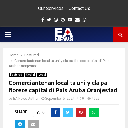
Our Services
Contact Us
Facebook
Twitter
Instagram
Pinterest
Youtube
Email
Whatsapp
PRIMARY
MENU
Home
Featured
app
Comerciantenan local ta uni y cla pa florece capital di Pais
Aruba Oranjestad
Featured
Social
Local
Comerciantenan local ta uni y cla pa
florece capital di Pais Aruba Oranjestad
by
EA News Author
September 5, 2024
0
4952
SHARE
0