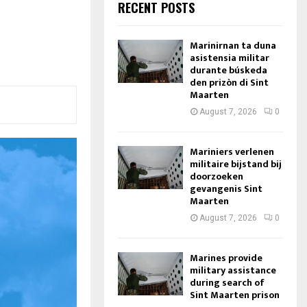
RECENT POSTS
Marinirnan ta duna
asistensia militar
durante búskeda
den prizòn di Sint
Maarten
August 7, 2026
0
Mariniers verlenen
militaire bijstand bij
doorzoeken
gevangenis Sint
Maarten
August 7, 2026
0
Marines provide
military assistance
during search of
Sint Maarten prison