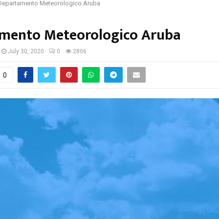
Departamento Meteorologico Aruba
mento Meteorologico Aruba
July 30, 2020
0
2806
0