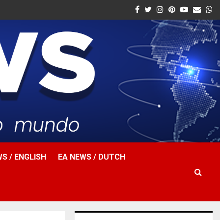
Facebook
Twitter
Instagram
Pinterest
Youtube
Email
W
S / ENGLISH
EA NEWS / DUTCH