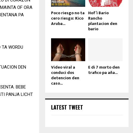
 MAINTA OF ORA
Poco riesgo no ta
Hof’i Bario
 BENTANA PA
cero riesgo: Kico
Rancho
Aruba...
plantacion den
bario
O TA WORDU
Video viral a
E di 7 morto den
TUACION DEN
conduci dos
trafico pa aña...
detencion den
caso...
SENTA. BEBE
STI PANJA LICHT
LATEST TWEET