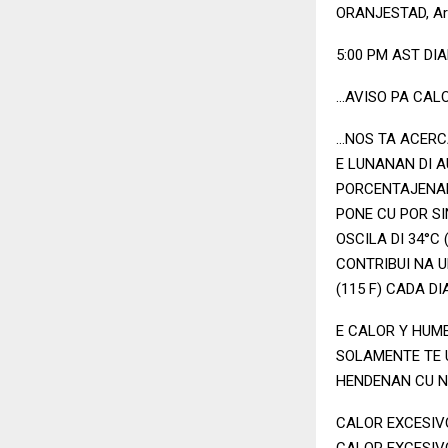
ORANJESTAD, A
5:00 PM AST DI
…AVISO PA CALO
…NOS TA ACERC
E LUNANAN DI 
PORCENTAJENAN
PONE CU POR S
OSCILA DI 34°C
CONTRIBUI NA U
(115 F) CADA DI
E CALOR Y HUM
SOLAMENTE TE U
HENDENAN CU N
CALOR EXCESIVO
CALOR EXCESIV