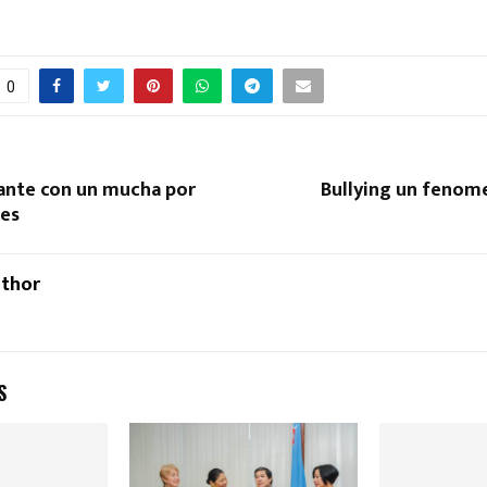
0
ante con un mucha por
Bullying un fenom
es
uthor
S