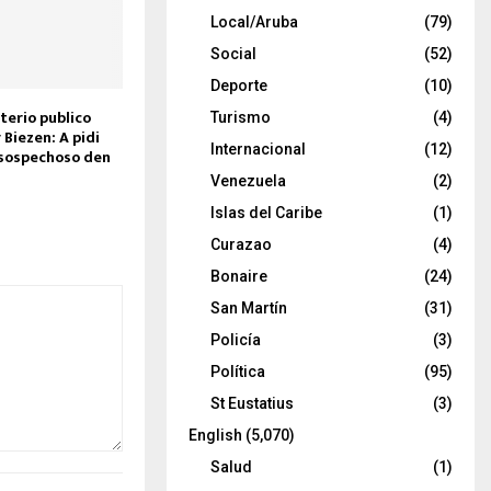
Local/Aruba
(79)
Social
(52)
Deporte
(10)
terio publico
Turismo
(4)
 Biezen: A pidi
Internacional
(12)
 sospechoso den
Venezuela
(2)
Islas del Caribe
(1)
Curazao
(4)
Bonaire
(24)
San Martín
(31)
Policía
(3)
Política
(95)
St Eustatius
(3)
English
(5,070)
Salud
(1)