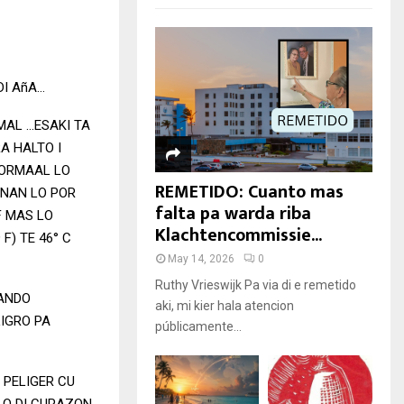
DI AñA…
MAL …ESAKI TA
A HALTO I
NORMAAL LO
REMETIDO: Cuanto mas
ANAN LO POR
falta pa warda riba
F MAS LO
Klachtencommissie...
F) TE 46° C
May 14, 2026
0
Ruthy Vrieswijk Pa via di e remetido
HANDO
aki, mi kier hala atencion
LIGRO PA
públicamente...
 PELIGER CU
LO DI CURAZON