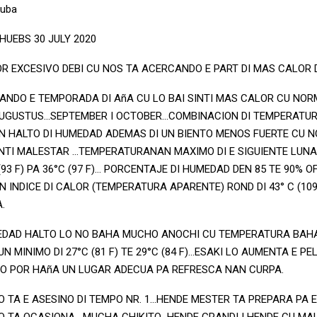
ruba
AHUEBS 30 JULY 2020
R EXCESIVO DEBI CU NOS TA ACERCANDO E PART DI MAS CALOR 
ANDO E TEMPORADA DI AñA CU LO BAI SINTI MAS CALOR CU NOR
AUGUSTUS…SEPTEMBER I OCTOBER…COMBINACION DI TEMPERATUR
 HALTO DI HUMEDAD ADEMAS DI UN BIENTO MENOS FUERTE CU 
INTI MALESTAR …TEMPERATURANAN MAXIMO DI E SIGUIENTE LUN
 (93 F) PA 36°C (97 F)… PORCENTAJE DI HUMEDAD DEN 85 TE 90% O
N INDICE DI CALOR (TEMPERATURA APARENTE) ROND DI 43° C (109 
A.
EDAD HALTO LO NO BAHA MUCHO ANOCHI CU TEMPERATURA BA
N MINIMO DI 27°C (81 F) TE 29°C (84 F)…ESAKI LO AUMENTA E PE
O POR HAñA UN LUGAR ADECUA PA REFRESCA NAN CURPA.
 TA E ASESINO DI TEMPO NR. 1…HENDE MESTER TA PREPARA PA E
O TA OCASIONA. MUCHA CHIKITO…HENDE GRANDI I HENDE CU MA