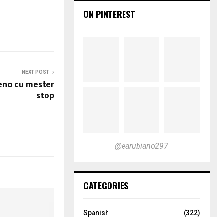
ON PINTEREST
NEXT POST
eno cu mester
stop
@earubiano297
CATEGORIES
Spanish
(322)