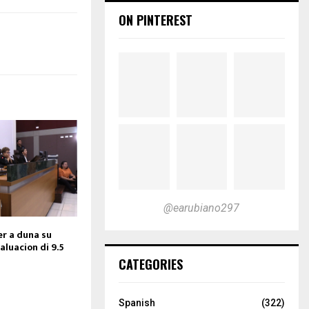
ON PINTEREST
@earubiano297
er a duna su
aluacion di 9.5
CATEGORIES
Spanish
(322)