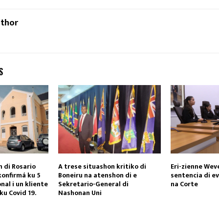
uthor
S
 di Rosario
A trese situashon kritiko di
Eri-zienne Wev
konfirmá ku 5
Boneiru na atenshon di e
sentencia di ev
al i un kliente
Sekretario-General di
na Corte
ku Covid 19.
Nashonan Uni