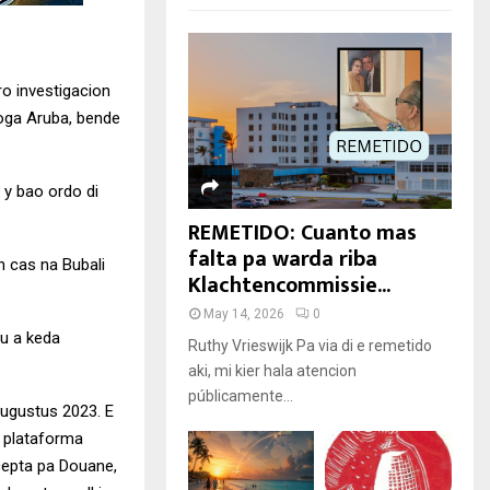
ro investigacion
roga Aruba, bende
 y bao ordo di
REMETIDO: Cuanto mas
falta pa warda riba
n cas na Bubali
Klachtencommissie...
May 14, 2026
0
cu a keda
Ruthy Vrieswijk Pa via di e remetido
aki, mi kier hala atencion
públicamente...
augustus 2023. E
, plataforma
rcepta pa Douane,