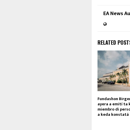
EA News A
RELATED POST
Fundashon Birgen
ayera a emití ta 
miembro di person
a keda konstatá 