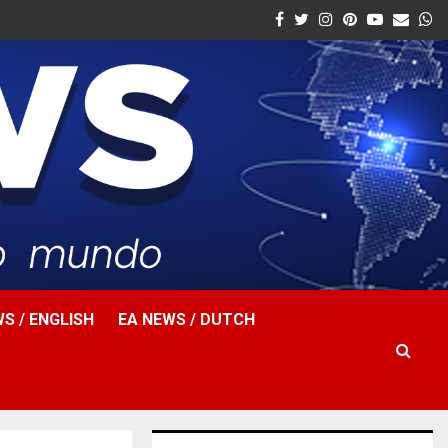
Facebook
Twitter
Instagram
Pinterest
Youtube
Email
W
S / ENGLISH
EA NEWS / DUTCH