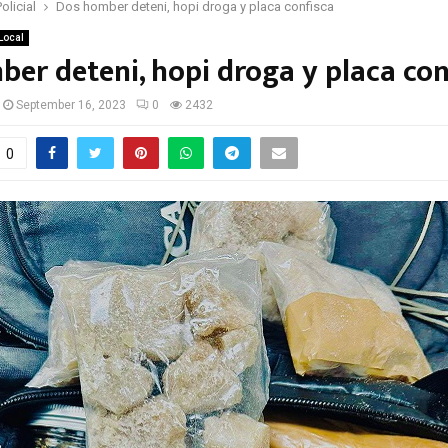
Policial
Dos homber deteni, hopi droga y placa confisca
Local
er deteni, hopi droga y placa con
September 16, 2023
0
2432
0