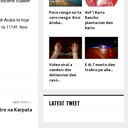
durante cualkier
Poco riesgo no ta
Hof’i Bario
cero riesgo: Kico
Rancho
di Aruba ta hopi
Aruba...
plantacion den
bario
cu ta 11141. Nos
Video viral a
E di 7 morto den
conduci dos
trafico pa aña...
detencion den
caso...
LATEST TWEET
NEXT POST
ltre na Karpata