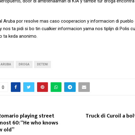
ropuerto, door di ambtenaarnan di KIA y tambe tur droga encontra 
al Aruba por resolve mas caso cooperacion y informacion di pueblo 
 nos ta pidi si bo tin cualkier informacion yama nos tiplijn di Polis 
bo ta keda anonimo.
ARUBA
DROGA
DETENI
0
omario playing street
Truck di Curoil a bo
lmost 60: “He who knows
w old”