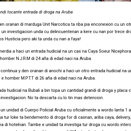
andi tocante entrada di droga na Aruba
den oranan di marduga Unit Narcotica ta riba pia enconexion cu un ot
di un investigacion unda cu delincuentenan a kere cu nan por trece d
nos Husticia pero aki ta unda cu nan a faya!
 merdia a haci un entrada hudicial na un cas na Caya Soeur Nicephora
 homber N.J.R.M di 24 aña di edad naci na Aruba.
 continua y den oranan di anochi a haci un otro entrada hudicial na u
 e homber M.P.T.T di 26 aña di edad naci na Aruba.
ada hudicial na Bubali a bin topa un cantidad grandi di droga y placa 
investigacion. No ta descarta cu lo tin mas detencion.
 un unidad di Cuerpo Policial Aruba cu oficialmente a wordo lanta 1 
ga tur loke ta bendemento di droga for di casnan, ariba caya, delivery
rea di hotelnan. Tambe e unidad ta investiga tur droga cu wordo inte