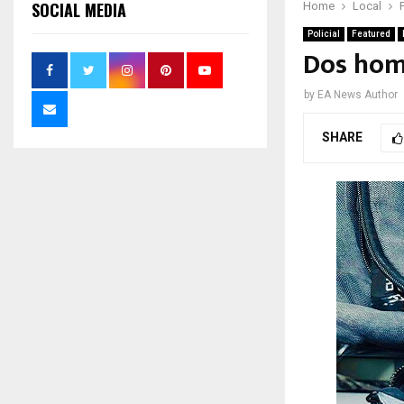
SOCIAL MEDIA
Home
Local
Policial
Featured
Dos homb
by
EA News Author
SHARE