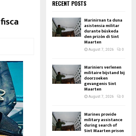
RECENT POSTS
fisca
Marinirnan ta duna
asistensia militar
durante búskeda
den prizòn di Sint
Maarten
August 7, 2026
0
Mariniers verlenen
militaire bijstand bij
doorzoeken
gevangenis Sint
Maarten
August 7, 2026
0
Marines provide
military assistance
during search of
Sint Maarten prison