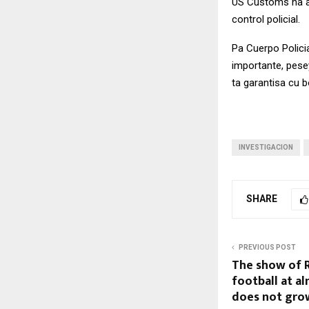
US Customs na ae
control policial.
Pa Cuerpo Polici
importante, pesey
ta garantisa cu 
INVESTIGACION
SHARE
PREVIOUS POST
The show of R
football at a
does not gro