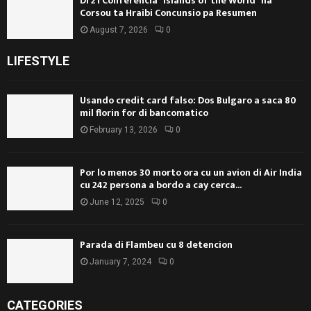
Di 21 Conferencia “Islands of the World” na
Corsou ta Hraibi Concunsio pa Resumen
August 7, 2026
0
LIFESTYLE
Usando credit card falso: Dos Bulgaro a saca 80
mil florin for di bancomatico
February 13, 2026
0
Por lo menos 30 morto ora cu un avion di Air India
cu 242 persona a bordo a cay cerca...
June 12, 2025
0
Parada di Flambeu cu 8 detencion
January 7, 2024
0
CATEGORIES