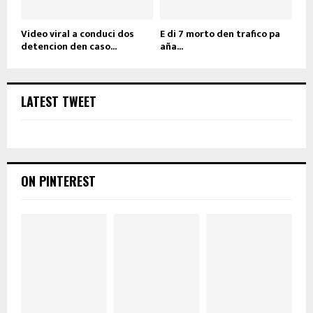
Video viral a conduci dos
E di 7 morto den trafico pa
detencion den caso...
aña...
LATEST TWEET
ON PINTEREST