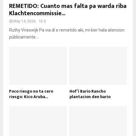
REMETIDO: Cuanto mas falta pa warda riba
Klachtencommissie...
May 14, 2026
0
Ruthy Vrieswijk Pa via di e remetido aki, mi kier hala atencion
públicamente...
Poco riesgo no ta cero
Hof’i Bario Rancho
riesgo: Kico Aruba...
plantacion den bario