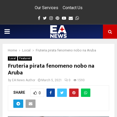
Our Services
Contact Us
Facebook
Twitter
Instagram
Pinterest
Youtube
Email
Whatsapp
PRIMARY
MENU
Home
Local
Fruteria pirata fenomeno nobo na Aruba
app
Local
Featured
Fruteria pirata fenomeno nobo na
Aruba
by
EA News Author
March 5, 2021
0
1593
SHARE
0