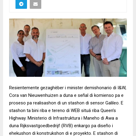
Resientemente gezaghèber i minister demishonario di I&W,
Cora van Nieuwenhuizen a duna e señal di komienso pa e
proseso pa realisashon di un stashon di sensor Galileo. E
stashon ta bini riba e tereno di WEB situá riba Queen’s
Highway. Ministerio di Infrastruktura i Maneho di Awa a
duna Rijksvastgoedbedrijf (RVB) enkargo pa diseño i
ehekushon di konstrukshon di e proyekto. E stashon di