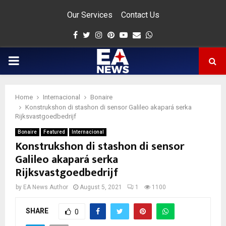
Our Services
Contact Us
Facebook
Twitter
Instagram
Pinterest
Youtube
Email
Whatsapp
PRIMARY
MENU
Home
Internacional
Bonaire
app
Konstrukshon di stashon di sensor Galileo akapará serka
Rijksvastgoedbedrijf
Bonaire
Featured
Internacional
Konstrukshon di stashon di sensor
Galileo akapará serka
Rijksvastgoedbedrijf
by
EA News Author
August 5, 2021
1
1100
SHARE
0