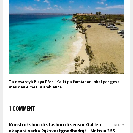
Ta desaroyá Playa Fòrn’í Kalki pa famianan lokal por gosa
mas den e mesun ambiente
1 COMMENT
Konstrukshon di stashon di sensor Galileo
REPLY
akapará serka Rijksvastgoedbedrijf - Notisia 365