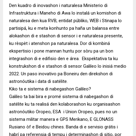
Den kuadro di inovashon i naturalesa Ministerio di
Infrastruktura i Maneho di Awa lo instalá un komishon di
naturalesa den kua RVB, entidat públiko, WEB i Stinapa lo
partisipá, ku e meta konhunto pa haña un balansa entre
alokashon di e stashon di sensor i e naturalesa presente,
ku rèspèt i atenshon pa naturalesa. Dor di kombiná
ekspertisio i pone mannan huntu por sòru pa un bon
integrashon di e edifisio den e área. Ekspektativa ta ku
konstrukshon di e stashon di sensor Galileo lo inisiá medio
2022. Un paso inovativo pa Boneiru den direkshon di
astronóutika i data di satélite.
Kiko ta e sistema di nabegashon Galileo?
Galileo ta bai bira e promé sistema di nabegashon di
satélite ku ta realisá den kolaborashon ku organisashon
astronóutiko Oropeo, ESA i Union Oropeo, pues no un
sistema militar manera e GPS Merikano, E GLONASS
Rusiano òf e Beidou chines. Banda di e servisio grátis i
habrí pa referensia di tempu i determinashon di sitio, por