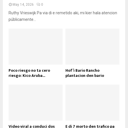
May 14, 2026
0
Ruthy Vrieswijk Pa via di e remetido aki, mi kier hala atencion
públicamente...
Poco riesgo no ta cero
Hof’i Bario Rancho
riesgo: Kico Aruba...
plantacion den bario
Video viral a conduci dos
E di 7 morto den trafico pa