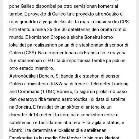
pone Galileo disponibel pa otro servisionan komersial
tambe. E proyekto di Galileo ta e proyekto atronóutiko di
mas grandi ku a yega di eksistí i ta mas minusioso ku GPS.
Entretantu a hinka 26 di e 30 satélitenan den órbita rònt di
mundu. E komishon Oropeo a skohe Boneiru komo
lokalidat pa realisashon pa un di e stashonnan di sensor di
Galileo (GSS). Na e momentunan aki Fransia tin e mayoria
di e stashonnan di EU i ta di importansia tambe pa pidi un
otro estado miembro.
Astronóutika i Boneiru Si banda di e stashon di sensor
Galileo e ministerio di I&W sa di trese e Telemetry Tracking
and Command (TT&C) Boneiru, lo sigui un próksimo paso
den desaroyo riba tereno astronóutika i di data di satélite
na Boneiru. E fasilidat tin un skòter di antèna ku un
diameter di 14 meter i ta sòru pa e konekshon entre e
satélitenan i e fasilidatnan riba tera. E ta vigilá e status, e
kòntròl i ta determiná e lokalidat di e satélitenan.
Espektativa ta ku medio Sèptèmber lo bin mas klaridat