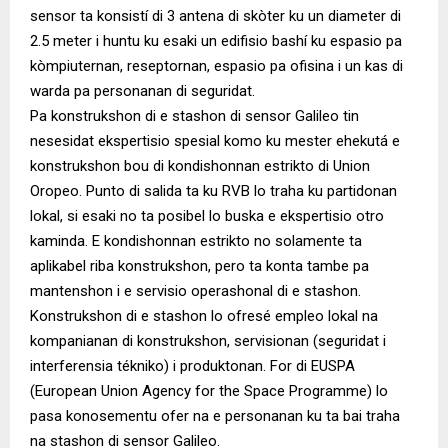
sensor ta konsistí di 3 antena di skòter ku un diameter di
2.5 meter i huntu ku esaki un edifisio bashí ku espasio pa
kòmpiuternan, reseptornan, espasio pa ofisina i un kas di
warda pa personanan di seguridat.
Pa konstrukshon di e stashon di sensor Galileo tin
nesesidat ekspertisio spesial komo ku mester ehekutá e
konstrukshon bou di kondishonnan estrikto di Union
Oropeo. Punto di salida ta ku RVB lo traha ku partidonan
lokal, si esaki no ta posibel lo buska e ekspertisio otro
kaminda. E kondishonnan estrikto no solamente ta
aplikabel riba konstrukshon, pero ta konta tambe pa
mantenshon i e servisio operashonal di e stashon.
Konstrukshon di e stashon lo ofresé empleo lokal na
kompanianan di konstrukshon, servisionan (seguridat i
interferensia tékniko) i produktonan. For di EUSPA
(European Union Agency for the Space Programme) lo
pasa konosementu ofer na e personanan ku ta bai traha
na stashon di sensor Galileo.