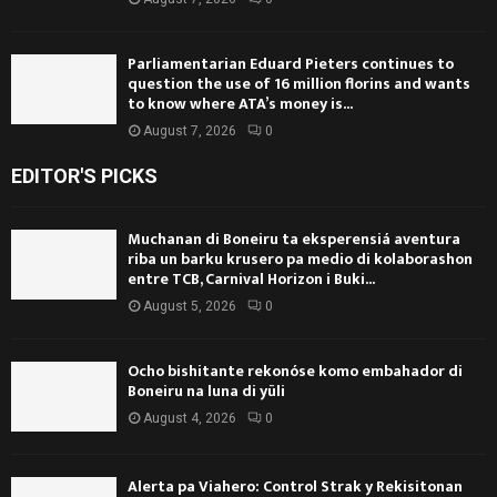
Parliamentarian Eduard Pieters continues to
question the use of 16 million florins and wants
to know where ATA’s money is...
August 7, 2026
0
EDITOR'S PICKS
Muchanan di Boneiru ta eksperensiá aventura
riba un barku krusero pa medio di kolaborashon
entre TCB, Carnival Horizon i Buki...
August 5, 2026
0
Ocho bishitante rekonóse komo embahador di
Boneiru na luna di yüli
August 4, 2026
0
Alerta pa Viahero: Control Strak y Rekisitonan