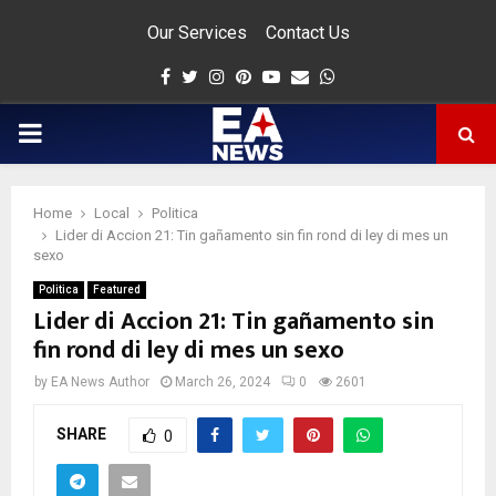
Our Services
Contact Us
Facebook
Twitter
Instagram
Pinterest
Youtube
Email
Whatsapp
PRIMARY
MENU
Home
Local
Politica
app
Lider di Accion 21: Tin gañamento sin fin rond di ley di mes un
sexo
Politica
Featured
Lider di Accion 21: Tin gañamento sin
fin rond di ley di mes un sexo
by
EA News Author
March 26, 2024
0
2601
SHARE
0