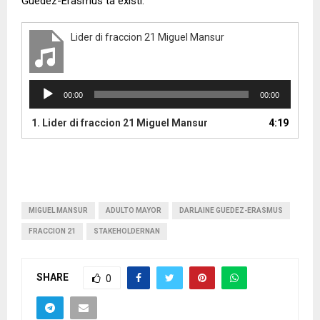
Guedez-Erasmus ta existi.
Lider di fraccion 21 Miguel Mansur
A
00:00
00:00
u
d
1.
Lider di fraccion 21 Miguel Mansur
4:19
i
o
P
l
a
y
MIGUEL MANSUR
ADULTO MAYOR
DARLAINE GUEDEZ-ERASMUS
e
FRACCION 21
STAKEHOLDERNAN
r
SHARE
0