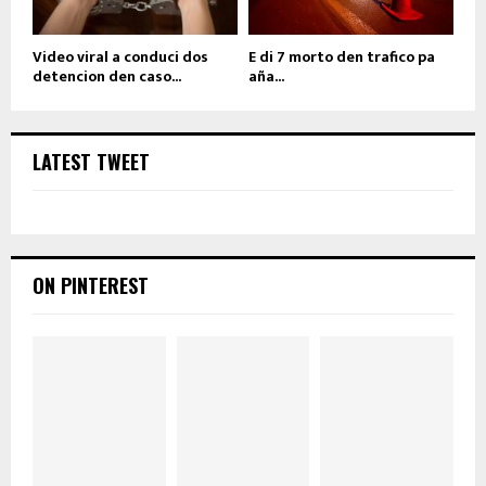
Video viral a conduci dos
E di 7 morto den trafico pa
detencion den caso...
aña...
LATEST TWEET
ON PINTEREST