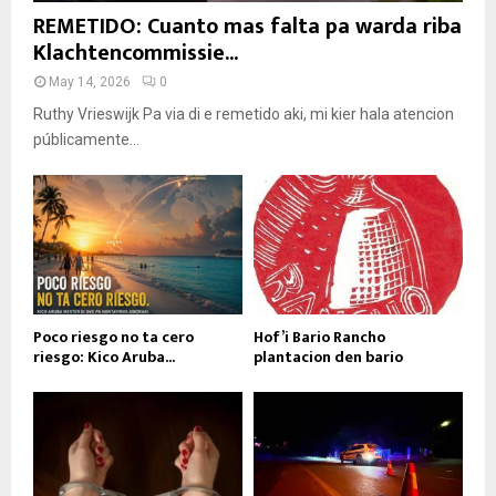
REMETIDO: Cuanto mas falta pa warda riba
Klachtencommissie...
May 14, 2026
0
Ruthy Vrieswijk Pa via di e remetido aki, mi kier hala atencion
públicamente...
Poco riesgo no ta cero
Hof’i Bario Rancho
riesgo: Kico Aruba...
plantacion den bario