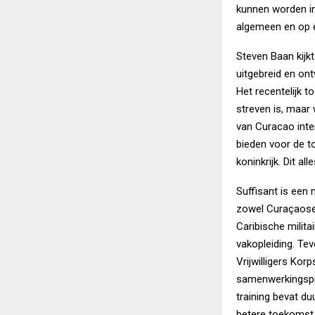
kunnen worden in
algemeen en op e
Steven Baan kijkt
uitgebreid en on
Het recentelijk t
streven is, maar 
van Curacao inte
bieden voor de 
koninkrijk. Dit a
Suffisant is een
zowel Curaçaose 
Caribische milita
vakopleiding. Tev
Vrijwilligers Kor
samenwerkingspro
training bevat du
betere toekomst 