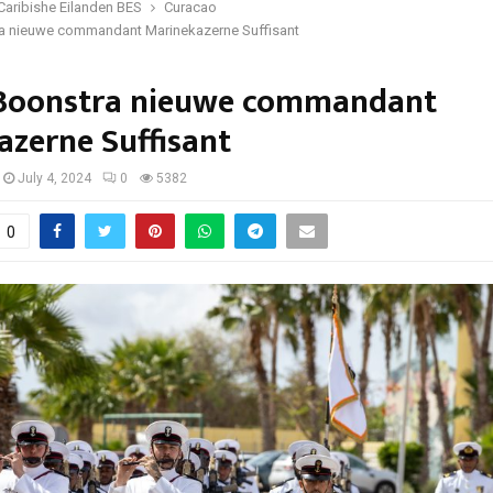
Caribishe Eilanden BES
Curacao
a nieuwe commandant Marinekazerne Suffisant
Boonstra nieuwe commandant
azerne Suffisant
July 4, 2024
0
5382
0