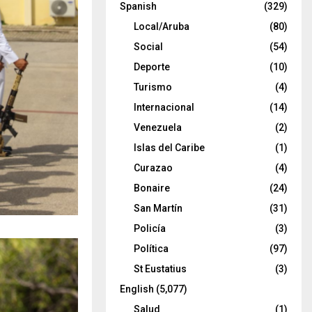
Spanish
(329)
Local/Aruba
(80)
Social
(54)
Deporte
(10)
Turismo
(4)
Internacional
(14)
Venezuela
(2)
Islas del Caribe
(1)
Curazao
(4)
Bonaire
(24)
San Martín
(31)
Policía
(3)
Política
(97)
St Eustatius
(3)
English
(5,077)
Salud
(1)