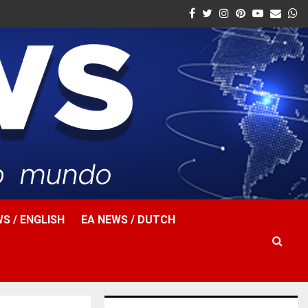
Facebook
Twitter
Instagram
Pinterest
Youtube
Email
W
S / ENGLISH
EA NEWS / DUTCH