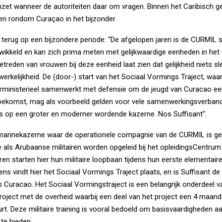
zet wanneer de autoriteiten daar om vragen. Binnen het Caribisch ge
n rondom Curaçao in het bijzonder.
 terug op een bijzondere periode: “De afgelopen jaren is de CURMIL s
twikkeld en kan zich prima meten met gelijkwaardige eenheden in het 
oetreden van vrouwen bij deze eenheid laat zien dat gelijkheid niets 
werkelijkheid. De (door-) start van het Sociaal Vormings Traject, waar
rministerieel samenwerkt met defensie om de jeugd van Curacao een
toekomst, mag als voorbeeld gelden voor vele samenwerkingsverban
lles op een groter en moderner wordende kazerne. Nos Suffisant”.
 marinekazerne waar de operationele compagnie van de CURMIL is g
als Arubaanse militairen worden opgeleid bij het opleidingsCentrum 
iren starten hier hun militaire loopbaan tijdens hun eerste elementaire 
ens vindt hier het Sociaal Vormings Traject plaats, en is Suffisant de
ps Curacao. Het Sociaal Vormingstraject is een belangrijk onderdeel v
ject met de overheid waarbij een deel van het project een 4 maan
urt. Deze militaire training is vooral bedoeld om basisvaardigheden a
te bieden.