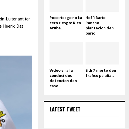
Poco riesgo no ta
Hof’i Bario
n-Luitenant ter
cero riesgo: Kico
Rancho
 Heerik. Dat
Aruba...
plantacion den
bario
Video viral a
E di 7 morto den
conduci dos
trafico pa aña...
detencion den
caso...
LATEST TWEET