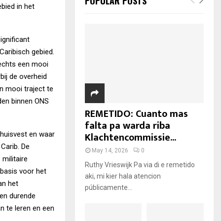
POPULAR POSTS
bied in het
ignificant
Caribisch gebied.
slechts een mooi
bij de overheid
 mooi traject te
den binnen ONS
REMETIDO: Cuanto mas
falta pa warda riba
Klachtencommissie...
ehuisvest en waar
Carib. De
May 14, 2026
0
militaire
Ruthy Vrieswijk Pa via di e remetido
 basis voor het
aki, mi kier hala atencion
an het
públicamente...
den durende
an te leren en een