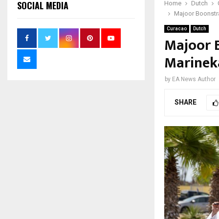
SOCIAL MEDIA
Home
Dutch
Majoor Boonstr
Curacao
Dutch
Majoor 
Marinek
by
EA News Author
SHARE