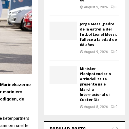
68
August 9, 2026
0
Jorge Messi, padre
de la estrella del
fútbol Lionel Messi,
fallece a la edad de
68 años
August 9, 2026
0
Minister
Plenipotenciario
Arrindell ta ta
presente na e
n Marinekazerne
Marcha
r mariniers
Internacional di
nodigden, de
Cuater Dia
August 8, 2026
0
e ketenpartners
taan om snel te