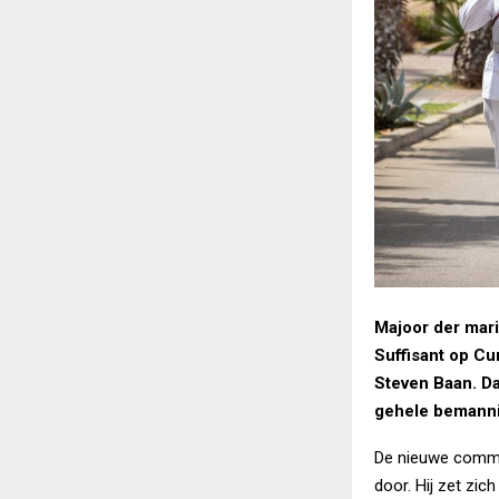
Majoor der mar
Suffisant op C
Steven Baan. Da
gehele bemanni
De nieuwe comman
door. Hij zet zi