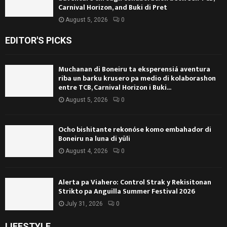
Carnival Horizon, and Buki di Pret
August 5, 2026
0
EDITOR'S PICKS
Muchanan di Boneiru ta eksperensiá aventura
riba un barku krusero pa medio di kolaborashon
entre TCB, Carnival Horizon i Buki...
August 5, 2026
0
Ocho bishitante rekonóse komo embahador di
Boneiru na luna di yüli
August 4, 2026
0
Alerta pa Viahero: Control Strak y Rekisitonan
Strikto pa Anguilla Summer Festival 2026
July 31, 2026
0
LIFESTYLE