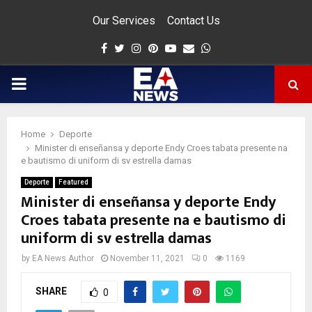
Our Services
Contact Us
Facebook
Twitter
Instagram
Pinterest
Youtube
Email
Whatsapp
PRIMARY
MENU
Home
Deporte
app
Minister di enseñansa y deporte Endy Croes tabata presente na
e bautismo di uniform di sv estrella damas
Deporte
Featured
Minister di enseñansa y deporte Endy
Croes tabata presente na e bautismo di
uniform di sv estrella damas
by
EA News Author
November 11, 2021
0
1169
SHARE
0