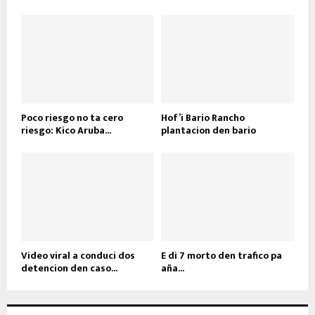
Poco riesgo no ta cero
Hof’i Bario Rancho
riesgo: Kico Aruba...
plantacion den bario
Video viral a conduci dos
E di 7 morto den trafico pa
detencion den caso...
aña...