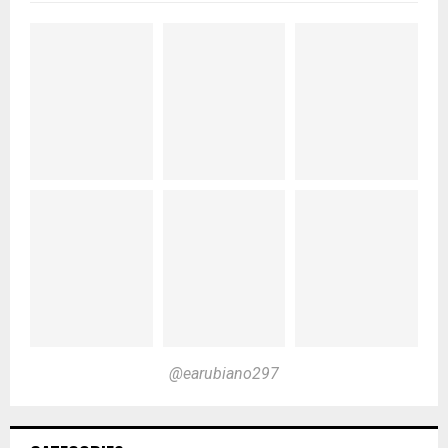
@earubiano297