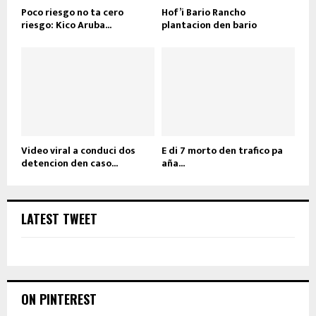
Poco riesgo no ta cero
Hof’i Bario Rancho
riesgo: Kico Aruba...
plantacion den bario
Video viral a conduci dos
E di 7 morto den trafico pa
detencion den caso...
aña...
LATEST TWEET
ON PINTEREST