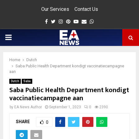
Our Services
Contact Us
Facebook
Twitter
Instagram
Pinterest
Youtube
Email
Whatsapp
PRIMARY
MENU
Home
Dutch
app
Saba Public Health Department kondigt vaccinatiecampagne
aan
Dutch
Saba
Saba Public Health Department kondigt
vaccinatiecampagne aan
by
EA News Author
September 1, 2023
0
2390
SHARE
0