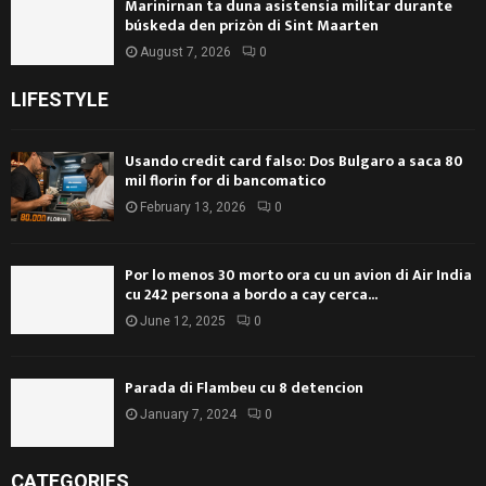
Marinirnan ta duna asistensia militar durante
búskeda den prizòn di Sint Maarten
August 7, 2026
0
LIFESTYLE
Usando credit card falso: Dos Bulgaro a saca 80
mil florin for di bancomatico
February 13, 2026
0
Por lo menos 30 morto ora cu un avion di Air India
cu 242 persona a bordo a cay cerca...
June 12, 2025
0
Parada di Flambeu cu 8 detencion
January 7, 2024
0
CATEGORIES