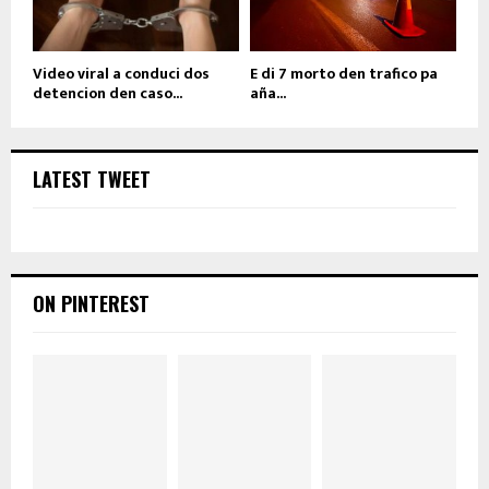
Video viral a conduci dos
E di 7 morto den trafico pa
detencion den caso...
aña...
LATEST TWEET
ON PINTEREST