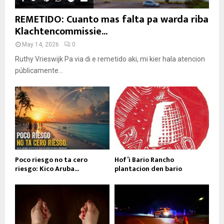
REMETIDO: Cuanto mas falta pa warda riba
Klachtencommissie...
May 14, 2026
0
Ruthy Vrieswijk Pa via di e remetido aki, mi kier hala atencion
públicamente...
Poco riesgo no ta cero
Hof’i Bario Rancho
riesgo: Kico Aruba...
plantacion den bario