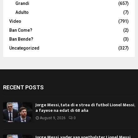
Grandi
(657)
Adulto
(7)
Video
(791)
Ban Come?
(2)
Ban Bende?
(3)
Uncategorized
(327)
RECENT POSTS
Jorge Messi, tata di e strea di futbol Lionel Messi,
a fayese na edat di 68 aña
August 9, 2026
0
Jorge Messi, vader van voetbalster Lionel Messi,