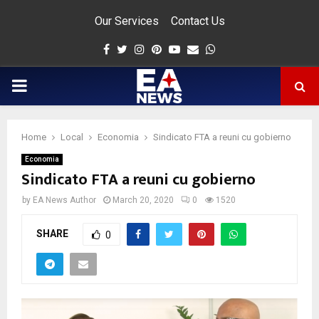
Our Services
Contact Us
Facebook
Twitter
Instagram
Pinterest
Youtube
Email
Whatsapp
PRIMARY
MENU
Home
Local
Economia
Sindicato FTA a reuni cu gobierno
app
Economia
Sindicato FTA a reuni cu gobierno
by
EA News Author
March 20, 2020
0
1520
SHARE
0