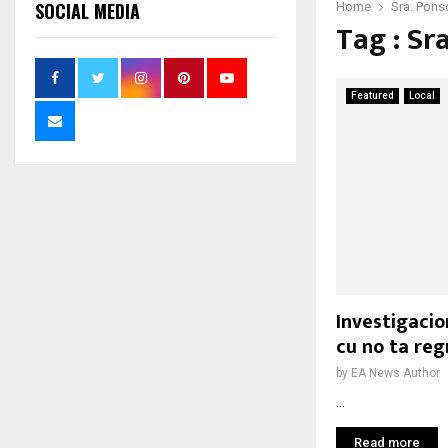
SOCIAL MEDIA
Home
Sra. Pons
Tag : Sr
Featured
Local
Investigaci
cu no ta re
by
EA News Author
...
Read more