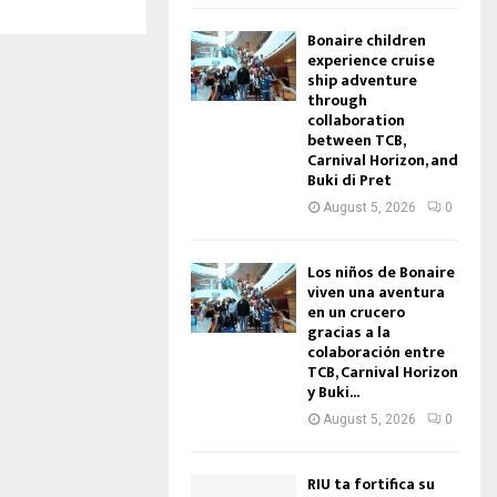
Bonaire children
experience cruise
ship adventure
through
collaboration
between TCB,
Carnival Horizon, and
Buki di Pret
August 5, 2026
0
Los niños de Bonaire
viven una aventura
en un crucero
gracias a la
colaboración entre
TCB, Carnival Horizon
y Buki...
August 5, 2026
0
RIU ta fortifica su