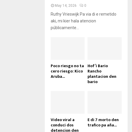
May 14, 2026
0
Ruthy Vrieswijk Pa via di e remetido
aki, mi kier hala atencion
públicamente...
Poco riesgo no ta
Hof’i Bario
cero riesgo: Kico
Rancho
Aruba...
plantacion den
bario
Video viral a
E di 7 morto den
conduci dos
trafico pa aña...
detencion den