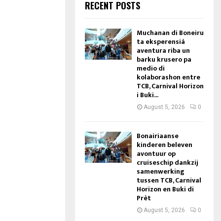
RECENT POSTS
Muchanan di Boneiru
ta eksperensiá
aventura riba un
barku krusero pa
medio di
kolaborashon entre
TCB, Carnival Horizon
i Buki...
August 5, 2026
0
Bonairiaanse
kinderen beleven
avontuur op
cruiseschip dankzij
samenwerking
tussen TCB, Carnival
Horizon en Buki di
Prèt
August 5, 2026
0