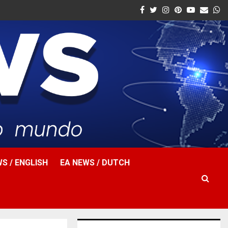
Facebook
Twitter
Instagram
Pinterest
Youtube
Email
W
S / ENGLISH
EA NEWS / DUTCH