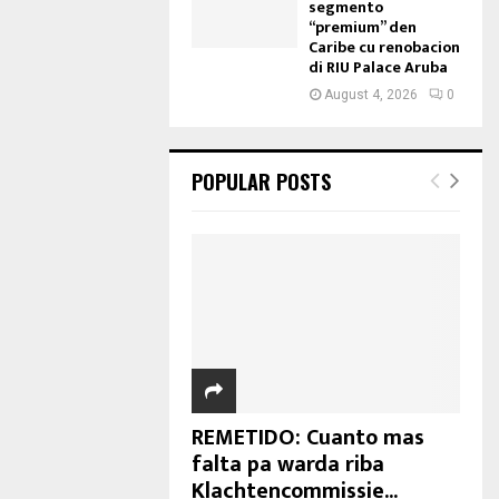
segmento
“premium” den
Caribe cu renobacion
di RIU Palace Aruba
August 4, 2026
0
POPULAR POSTS
REMETIDO: Cuanto mas
falta pa warda riba
Klachtencommissie...