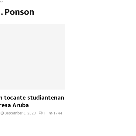
on
a. Ponson
on tocante studiantenan
gresa Aruba
September 5, 2023
1
1744