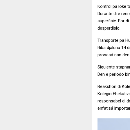
Kontròl pa loke t
Durante di e ree
superfisie. For d
desperdisio.
Transporte pa H
Riba djaluna 14 d
prosesá nan den 
Siguiente stapna
Den e periodo bi
Reakshon di Kole
Kolegio Ehekutiv
responsabel di d
enfatisá importa