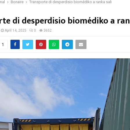
onal
Bonaire
Transporte di desperdisio biomédiko a ranka sali
te di desperdisio biomédiko a ran
April 14, 2025
0
3652
1