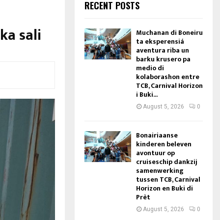
RECENT POSTS
ka sali
Muchanan di Boneiru
ta eksperensiá
aventura riba un
barku krusero pa
medio di
kolaborashon entre
TCB, Carnival Horizon
i Buki...
August 5, 2026
0
Bonairiaanse
kinderen beleven
avontuur op
cruiseschip dankzij
samenwerking
tussen TCB, Carnival
Horizon en Buki di
Prèt
August 5, 2026
0