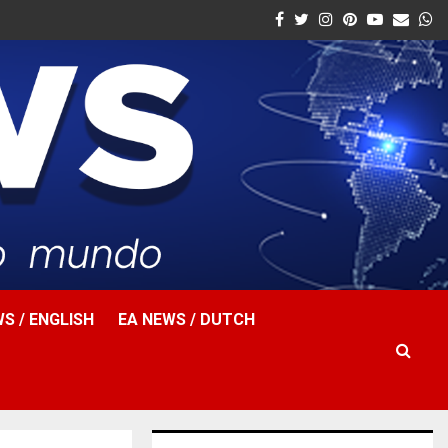
Facebook
Twitter
Instagram
Pinterest
Youtube
Email
W
S / ENGLISH
EA NEWS / DUTCH