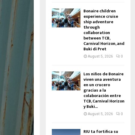
Bonaire children
experience cruise
ship adventure
through
collaboration
between TCB,
Carnival Horizon, and
Buki di Pret
August 5, 2026
0
Los niños de Bonaire
viven una aventura
en un crucero
gracias a la
colaboración entre
TCB, Carnival Horizon
y Buki...
August 5, 2026
0
RIU ta fortifica su