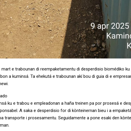
di mart e trabounan di reempaketamentu di desperdisio biomédiko k
libon a kuminsá. Ta ehekutá e trabounan akí bou di guia di e empresa
newi.
eado
sá ku e trabou e empleadonan a haña treinen pa por prosesá e des
sponsabel. A saka e desperdisio for di kònteinernan bieu i a empaket
pa transporte i prosesamentu. Seguidamente a pone esaki den kònt
aman.