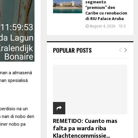
segmento
“premium” den
Caribe cu renobacion
di RIU Palace Aruba
August 4, 2026
0
POPULAR POSTS
u nan a almasená
nan spesialisá
perdisio na un
á nan di nobo den
REMETIDO: Cuanto mas
einer nobo pa
falta pa warda riba
Klachtencommissie...