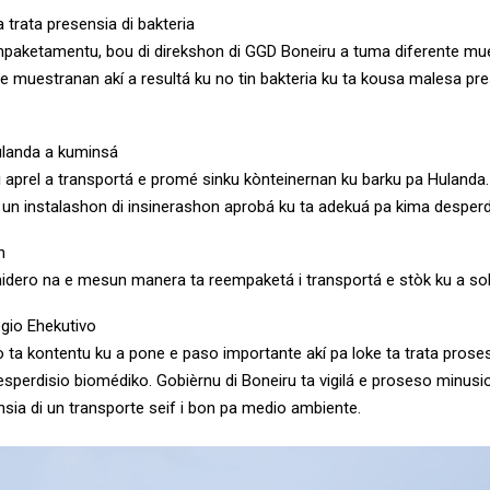
a trata presensia di bakteria
mpaketamentu, bou di direkshon di GGD Boneiru a tuma diferente mue
i e muestranan akí a resultá ku no tin bakteria ku ta kousa malesa pr
ulanda a kuminsá
i aprel a transportá e promé sinku kònteinernan ku barku pa Hulanda.
un instalashon di insinerashon aprobá ku ta adekuá pa kima desperd
n
nidero na e mesun manera ta reempaketá i transportá e stòk ku a so
gio Ehekutivo
o ta kontentu ku a pone e paso importante akí pa loke ta trata pros
esperdisio biomédiko. Gobièrnu di Boneiru ta vigilá e proseso minusi
nsia di un transporte seif i bon pa medio ambiente.