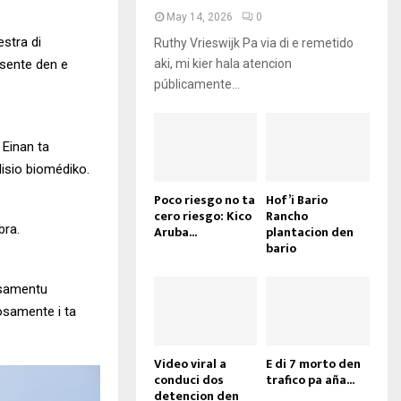
May 14, 2026
0
stra di
Ruthy Vrieswijk Pa via di e remetido
aki, mi kier hala atencion
esente den e
públicamente...
 Einan ta
isio biomédiko.
Poco riesgo no ta
Hof’i Bario
cero riesgo: Kico
Rancho
bra.
Aruba...
plantacion den
bario
esamentu
osamente i ta
Video viral a
E di 7 morto den
conduci dos
trafico pa aña...
detencion den