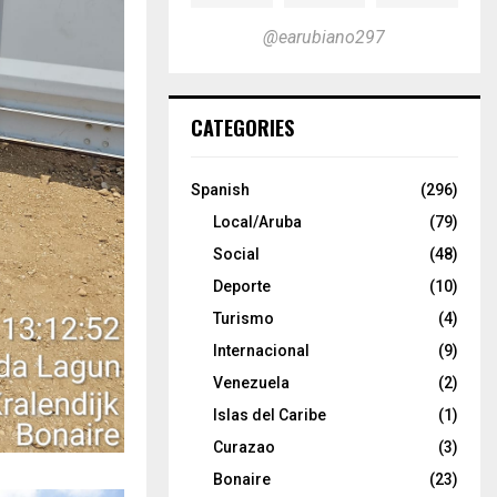
@earubiano297
CATEGORIES
Spanish
(296)
Local/Aruba
(79)
Social
(48)
Deporte
(10)
Turismo
(4)
Internacional
(9)
Venezuela
(2)
Islas del Caribe
(1)
Curazao
(3)
Bonaire
(23)