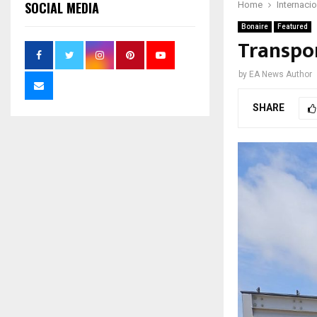
SOCIAL MEDIA
Home
Internaci
Bonaire
Featured
Transpor
by
EA News Author
SHARE