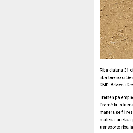
Riba djaluna 31 
riba tereno di Se
RMD-Advies i Re
Treinen pa empl
Promé ku a kumin
manera seif i re
material adekuá 
transporte riba l