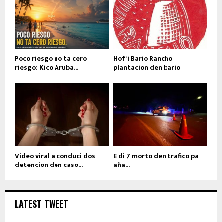
Poco riesgo no ta cero
Hof’i Bario Rancho
riesgo: Kico Aruba...
plantacion den bario
Video viral a conduci dos
E di 7 morto den trafico pa
detencion den caso...
aña...
LATEST TWEET