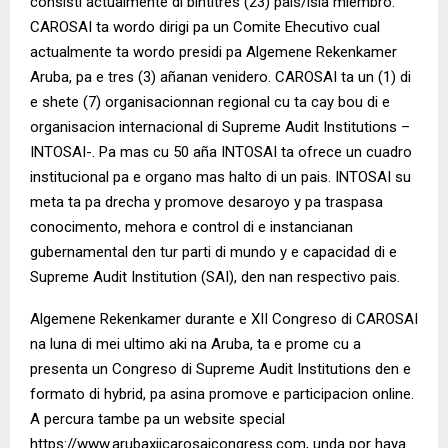
consisti actualmente di bintitres (23) pais/isla miembro.
CAROSAI ta wordo dirigi pa un Comite Ehecutivo cual
actualmente ta wordo presidi pa Algemene Rekenkamer
Aruba, pa e tres (3) añanan venidero. CAROSAI ta un (1) di
e shete (7) organisacionnan regional cu ta cay bou di e
organisacion internacional di Supreme Audit Institutions –
INTOSAI-. Pa mas cu 50 aña INTOSAI ta ofrece un cuadro
institucional pa e organo mas halto di un pais. INTOSAI su
meta ta pa drecha y promove desaroyo y pa traspasa
conocimento, mehora e control di e instancianan
gubernamental den tur parti di mundo y e capacidad di e
Supreme Audit Institution (SAI), den nan respectivo pais.
Algemene Rekenkamer durante e XII Congreso di CAROSAI
na luna di mei ultimo aki na Aruba, ta e prome cu a
presenta un Congreso di Supreme Audit Institutions den e
formato di hybrid, pa asina promove e participacion online.
A percura tambe pa un website special
https://www.arubaxiicarosaicongress.com, unda por haya