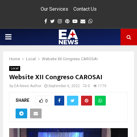
Our Services
Contact Us
Facebook
Twitter
Instagram
Pinterest
Youtube
Email
Whatsapp
PRIMARY
MENU
Home
Local
Website XII Congreso CAROSAI
app
Local
Website XII Congreso CAROSAI
by
EA News Author
September 6, 2022
0
1170
SHARE
0