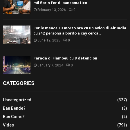
mil florin for di bancomatico
February 13, 2026
0
Por lo menos 30 morto ora cu un avion di Air India
cu 242 persona a bordo a cay cerca...
June 12, 2025
0
Parada di Flambeu cu 8 detencion
January 7, 2024
0
CATEGORIES
Uncategorized
(327)
Ban Bende?
(3)
Ban Come?
(2)
Video
(791)