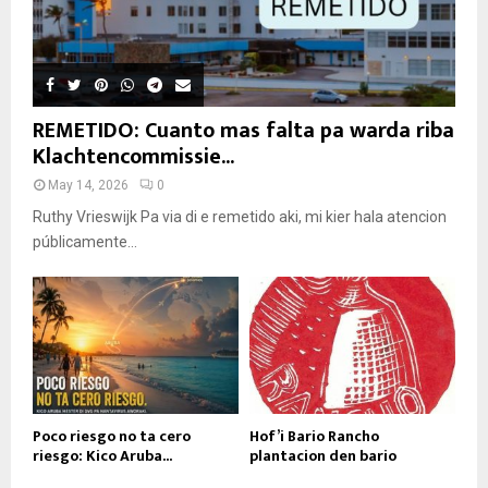
REMETIDO: Cuanto mas falta pa warda riba
Klachtencommissie...
May 14, 2026
0
Ruthy Vrieswijk Pa via di e remetido aki, mi kier hala atencion
públicamente...
Poco riesgo no ta cero
Hof’i Bario Rancho
riesgo: Kico Aruba...
plantacion den bario