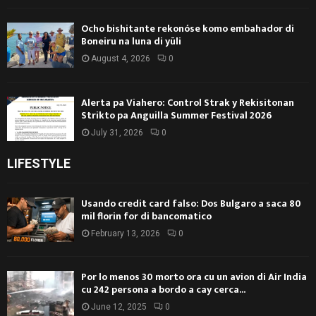
Ocho bishitante rekonóse komo embahador di
Boneiru na luna di yüli
August 4, 2026
0
Alerta pa Viahero: Control Strak y Rekisitonan
Strikto pa Anguilla Summer Festival 2026
July 31, 2026
0
LIFESTYLE
Usando credit card falso: Dos Bulgaro a saca 80
mil florin for di bancomatico
February 13, 2026
0
Por lo menos 30 morto ora cu un avion di Air India
cu 242 persona a bordo a cay cerca...
June 12, 2025
0