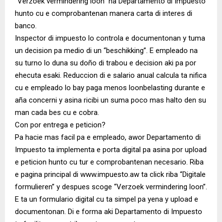
“Verzoek vermindering loon” na Departamento di Impuesto
hunto cu e comprobantenan manera carta di interes di
banco.
Inspector di impuesto lo controla e documentonan y tuma
un decision pa medio di un “beschikking”. E empleado na
su turno lo duna su doño di trabou e decision aki pa por
ehecuta esaki. Reduccion di e salario anual calcula ta nifica
cu e empleado lo bay paga menos loonbelasting durante e
aña concerni y asina ricibi un suma poco mas halto den su
man cada bes cu e cobra.
Con por entrega e peticion?
Pa hacie mas facil pa e empleado, awor Departamento di
Impuesto ta implementa e porta digital pa asina por upload
e peticion hunto cu tur e comprobantenan necesario. Riba
e pagina principal di www.impuesto.aw ta click riba “Digitale
formulieren” y despues scoge “Verzoek vermindering loon”.
E ta un formulario digital cu ta simpel pa yena y upload e
documentonan. Di e forma aki Departamento di Impuesto