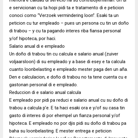
e servicionan cu ta hopi pidi ta e tratamento di e peticion
conoci como “Verzoek vermindering loon”. Esaki ta un
peticion cu tur empleado – pues un persona cu tin un doño
di trabou – y cu ta pagando interes riba fiansa personal
y/of hipoteca, por haci.
Salario anual di e empleado
Un doño di trabou tin cu calcula e salario anual (zuiver
voljaarsloon) di su empleado y a base di esey e ta calcula
cuanto loonbelasting e empleado mester paga den un aña.
Den e calculacion, e doño di trabou no ta tene cuenta cu e
gastonan personal di e empleado.
Reduccion di e salario anual calcula
E empleado por pidi pa reduci e salario anual cu su doño di
trabou a calcula p’e. E ta haci esaki ora e y/of su casa tin
gasto di interes di por ehempel un fianza personal y/of
hipoteca. E empleado no por djis pidi su doño di trabou pa
baha su loonbelasting. E mester entrega e peticion