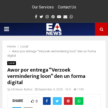
Our Services
Contact Us
Facebook
Twitter
Instagram
Pinterest
Youtube
Email
Whatsapp
PRIMARY
MENU
Home
Local
app
Awor por entrega “Verzoek vermindering loon” den un forma
digital
Local
Awor por entrega “Verzoek
vermindering loon” den un forma
digital
by
EA News Author
September 4, 2020
0
1185
SHARE
0