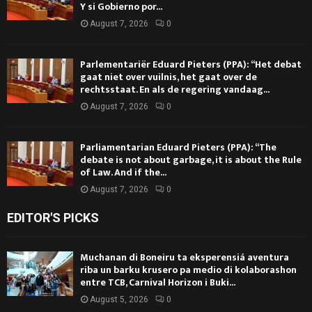
Y si Gobierno por...
August 7, 2026
0
Parlementariër Eduard Pieters (PPA): “Het debat
gaat niet over vuilnis, het gaat over de
rechtsstaat. En als de regering vandaag...
August 7, 2026
0
Parliamentarian Eduard Pieters (PPA): “The
debate is not about garbage, it is about the Rule
of Law. And if the...
August 7, 2026
0
EDITOR'S PICKS
Muchanan di Boneiru ta eksperensiá aventura
riba un barku krusero pa medio di kolaborashon
entre TCB, Carnival Horizon i Buki...
August 5, 2026
0