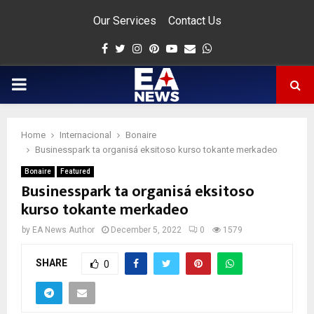
Our Services
Contact Us
Facebook
Twitter
Instagram
Pinterest
Youtube
Email
Whatsapp
PRIMARY
MENU
Home
Internacional
Bonaire
app
Businesspark ta organisá eksitoso kurso tokante merkadeo
Bonaire
Featured
Businesspark ta organisá eksitoso
kurso tokante merkadeo
by
EA News Author
December 5, 2022
0
1579
SHARE
0