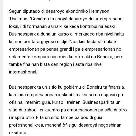
Segun diputado di desaroyo ekonómiko Hennyson
Thielman: “Gobièrnu ta apoyá desaroyo di tur empresario
lokal, i di formanan asina’ki ke keda kontribuí na esaki.
Businesspark a duna un kurso di merkadeo riba nivel haltu
ku nos por ta orguyoso di dje. Nos kier keda stimulá e
empresarionan pa pensa grandi i pa e empresarionan no
solamente kompará nan mes ku otro akí na Boneiru, pero
tambe fiha nan bista den region i asta riba nivel
internashonal.’
Businesspark ta un sitio ku gobièrnu di Boneiru ta finansiá,
kaminda empresarionan inskribí tin akseso na espasio pa
ofisina, internèt, guia, kurso i treinen. Businesspark ta un
sitio di trabou i enkuentro pa empresarionan pa siña di otro
i inspirá otro. E ta un sitio tambe pa bou di guia
profeshonal krea, manehá òf sigui desaroyá negoshinan
eksitoso.