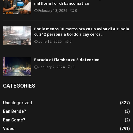
mil florin for di bancomatico
February 13, 2026
0
Por lo menos 30 morto ora cu un avion di Air India
cu 242 persona a bordo a cay cerca...
June 12, 2025
0
Parada di Flambeu cu 8 detencion
January 7, 2024
0
CATEGORIES
Uncategorized
(327)
Ban Bende?
(3)
Ban Come?
(2)
Video
(791)