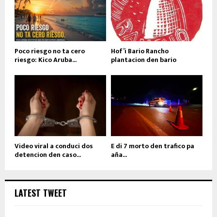
Poco riesgo no ta cero
Hof’i Bario Rancho
riesgo: Kico Aruba...
plantacion den bario
Video viral a conduci dos
E di 7 morto den trafico pa
detencion den caso...
aña...
LATEST TWEET