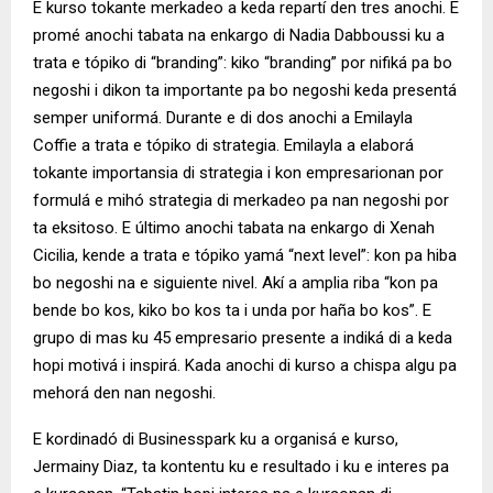
E kurso tokante merkadeo a keda repartí den tres anochi. E
promé anochi tabata na enkargo di Nadia Dabboussi ku a
trata e tópiko di “branding”: kiko “branding” por nifiká pa bo
negoshi i dikon ta importante pa bo negoshi keda presentá
semper uniformá. Durante e di dos anochi a Emilayla
Coffie a trata e tópiko di strategia. Emilayla a elaborá
tokante importansia di strategia i kon empresarionan por
formulá e mihó strategia di merkadeo pa nan negoshi por
ta eksitoso. E último anochi tabata na enkargo di Xenah
Cicilia, kende a trata e tópiko yamá “next level”: kon pa hiba
bo negoshi na e siguiente nivel. Akí a amplia riba “kon pa
bende bo kos, kiko bo kos ta i unda por haña bo kos”. E
grupo di mas ku 45 empresario presente a indiká di a keda
hopi motivá i inspirá. Kada anochi di kurso a chispa algu pa
mehorá den nan negoshi.
E kordinadó di Businesspark ku a organisá e kurso,
Jermainy Diaz, ta kontentu ku e resultado i ku e interes pa