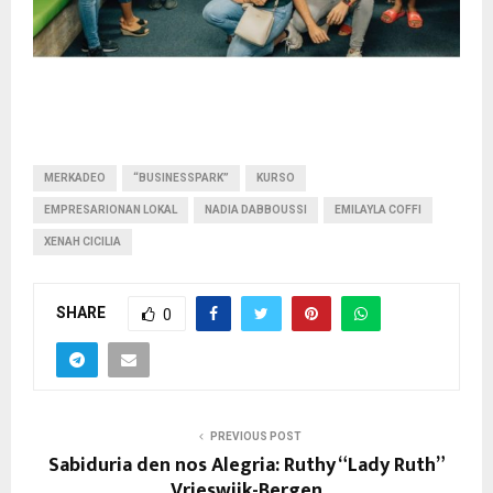
MERKADEO
“BUSINESSPARK”
KURSO
EMPRESARIONAN LOKAL
NADIA DABBOUSSI
EMILAYLA COFFI
XENAH CICILIA
SHARE
0
PREVIOUS POST
Sabiduria den nos Alegria: Ruthy “Lady Ruth”
Vrieswijk-Bergen