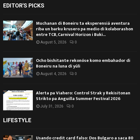
EDITOR'S PICKS
Muchanan di Boneiru ta eksperensiá aventura
riba un barku krusero pa medio di kolaborashon
entre TCB, Carnival Horizon i Buki...
August 5, 2026
0
Ocho bishitante rekonóse komo embahador di
Boneiru na luna di yüli
August 4, 2026
0
Alerta pa Viahero: Control Strak y Rekisitonan
Strikto pa Anguilla Summer Festival 2026
July 31, 2026
0
LIFESTYLE
Usando credit card falso: Dos Bulgaro a saca 80