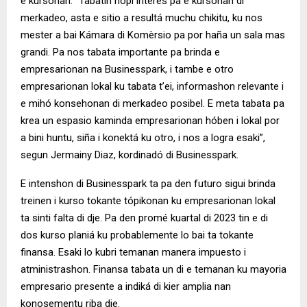
e kursonan. “Tabatin hopi interes pa e kursonan di
merkadeo, asta e sitio a resultá muchu chikitu, ku nos
mester a bai Kámara di Komèrsio pa por haña un sala mas
grandi. Pa nos tabata importante pa brinda e
empresarionan na Businesspark, i tambe e otro
empresarionan lokal ku tabata t’ei, informashon relevante i
e mihó konsehonan di merkadeo posibel. E meta tabata pa
krea un espasio kaminda empresarionan hóben i lokal por
a bini huntu, siña i konektá ku otro, i nos a logra esaki”,
segun Jermainy Diaz, kordinadó di Businesspark.
E intenshon di Businesspark ta pa den futuro sigui brinda
treinen i kurso tokante tópikonan ku empresarionan lokal
ta sinti falta di dje. Pa den promé kuartal di 2023 tin e di
dos kurso planiá ku probablemente lo bai ta tokante
finansa. Esaki lo kubri temanan manera impuesto i
atministrashon. Finansa tabata un di e temanan ku mayoria
empresario presente a indiká di kier amplia nan
konosementu riba dje.