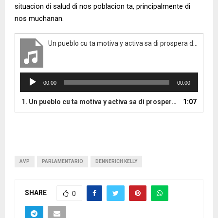
situacion di salud di nos poblacion ta, principalmente di
nos muchanan.
Un pueblo cu ta motiva y activa sa di prospera den su area di salud y biba un bida mas saludabel
A
00:00
00:00
u
d
1.
Un pueblo cu ta motiva y activa sa di prospera den su area di salud y biba un bida mas saludabel
1:07
i
o
P
l
a
y
AVP
PARLAMENTARIO
DENNERICH KELLY
e
r
SHARE
0