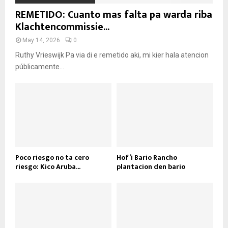
REMETIDO: Cuanto mas falta pa warda riba
Klachtencommissie...
May 14, 2026
0
Ruthy Vrieswijk Pa via di e remetido aki, mi kier hala atencion
públicamente...
Poco riesgo no ta cero
Hof’i Bario Rancho
riesgo: Kico Aruba...
plantacion den bario