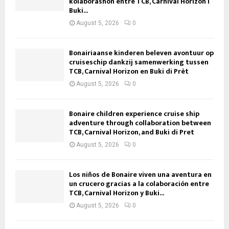
kolaborashon entre TCB, Carnival Horizon i
Buki...
August 5, 2026
0
Bonairiaanse kinderen beleven avontuur op
cruiseschip dankzij samenwerking tussen
TCB, Carnival Horizon en Buki di Prèt
August 5, 2026
0
Bonaire children experience cruise ship
adventure through collaboration between
TCB, Carnival Horizon, and Buki di Pret
August 5, 2026
0
Los niños de Bonaire viven una aventura en
un crucero gracias a la colaboración entre
TCB, Carnival Horizon y Buki...
August 5, 2026
0