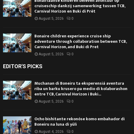
Bonairiaanse kinderen beleven avontuur op
cruiseschip dankzij samenwerking tussen TCB,
Carnival Horizon en Buki di Prèt
August 5, 2026
0
Bonaire children experience cruise ship
adventure through collaboration between TCB,
Carnival Horizon, and Buki di Pret
August 5, 2026
0
EDITOR'S PICKS
Muchanan di Boneiru ta eksperensiá aventura
riba un barku krusero pa medio di kolaborashon
entre TCB, Carnival Horizon i Buki...
August 5, 2026
0
Ocho bishitante rekonóse komo embahador di
Boneiru na luna di yüli
August 4, 2026
0