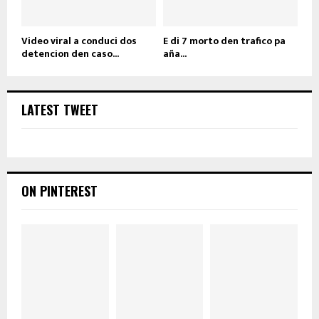
Video viral a conduci dos
E di 7 morto den trafico pa
detencion den caso...
aña...
LATEST TWEET
ON PINTEREST