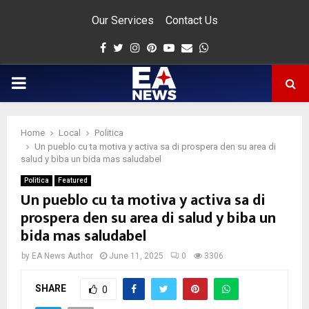
Our Services
Contact Us
Facebook
Twitter
Instagram
Pinterest
Youtube
Email
Whatsapp
PRIMARY
MENU
Home
Local
Politica
app
Un pueblo cu ta motiva y activa sa di prospera den su area di
salud y biba un bida mas saludabel
Politica
Featured
Un pueblo cu ta motiva y activa sa di
prospera den su area di salud y biba un
bida mas saludabel
by
EA News Author
June 11, 2025
0
3306
SHARE
0