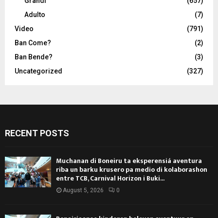
Grandi
(657)
Adulto
(7)
Video
(791)
Ban Come?
(2)
Ban Bende?
(3)
Uncategorized
(327)
RECENT POSTS
Muchanan di Boneiru ta eksperensiá aventura
riba un barku krusero pa medio di kolaborashon
entre TCB, Carnival Horizon i Buki...
August 5, 2026
0