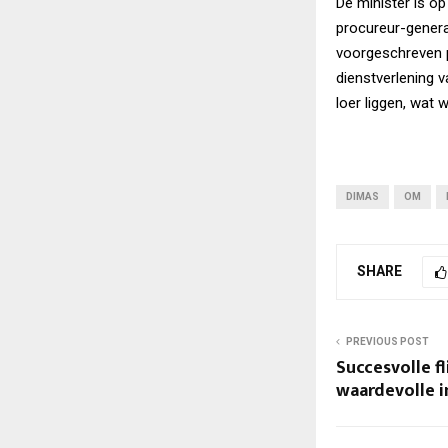
De minister is op
procureur-genera
voorgeschreven p
dienstverlening v
loer liggen, wat
DIMAS
OM
SHARE
PREVIOUS POST
Succesvolle f
waardevolle 