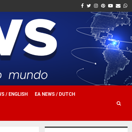
Facebook
Twitter
Instagram
Pinterest
Youtube
Email
W
S / ENGLISH
EA NEWS / DUTCH