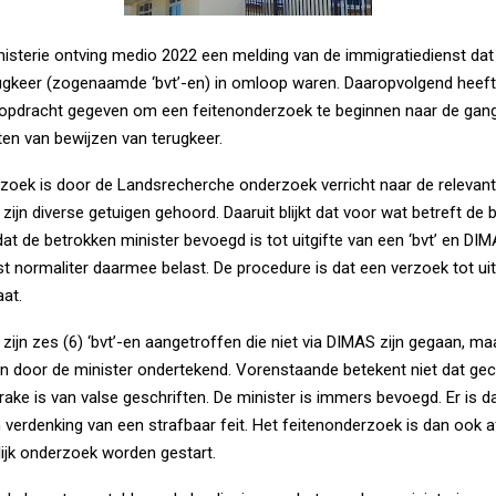
isterie ontving medio 2022 een melding van de immigratiedienst dat 
ugkeer (zogenaamde ‘bvt’-en) in omloop waren. Daaropvolgend heef
opdracht gegeven om een feitenonderzoek te beginnen naar de gan
ten van bewijzen van terugkeer.
erzoek is door de Landsrecherche onderzoek verricht naar de relevan
 zijn diverse getuigen gehoord. Daaruit blijkt dat voor wat betreft d
 dat de betrokken minister bevoegd is tot uitgifte van een ‘bvt’ en DI
st normaliter daarmee belast. De procedure is dat een verzoek tot uit
aat.
zijn zes (6) ‘bvt’-en aangetroffen die niet via DIMAS zijn gegaan, ma
en door de minister ondertekend. Vorenstaande betekent niet dat ge
ake is van valse geschriften. De minister is immers bevoegd. Er is d
 verdenking van een strafbaar feit. Het feitenonderzoek is dan ook a
lijk onderzoek worden gestart.