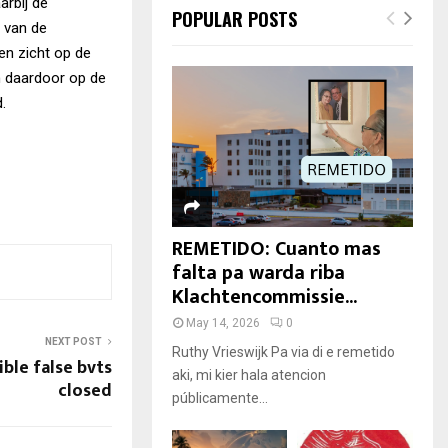
arbij de
POPULAR POSTS
n van de
en zicht op de
an daardoor op de
.
REMETIDO: Cuanto mas
falta pa warda riba
Klachtencommissie...
May 14, 2026
0
NEXT POST
Ruthy Vrieswijk Pa via di e remetido
ible false bvts
aki, mi kier hala atencion
closed
públicamente...