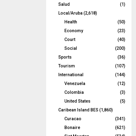
Salud
(1)
Local/Aruba
(2,618)
Health
(50)
Economy
(23)
Court
(40)
Social
(200)
Sports
(36)
Tourism
(107)
International
(144)
Venezuela
(12)
Colombia
(3)
United States
(5)
Caribean Island BES
(1,860)
Curacao
(341)
Bonaire
(621)