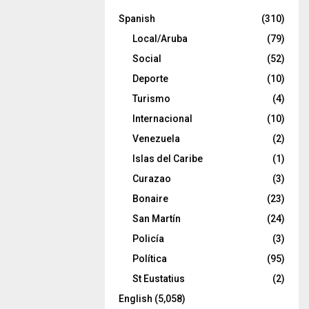
Spanish
(310)
Local/Aruba
(79)
Social
(52)
Deporte
(10)
Turismo
(4)
Internacional
(10)
Venezuela
(2)
Islas del Caribe
(1)
Curazao
(3)
Bonaire
(23)
San Martín
(24)
Policía
(3)
Política
(95)
St Eustatius
(2)
English
(5,058)