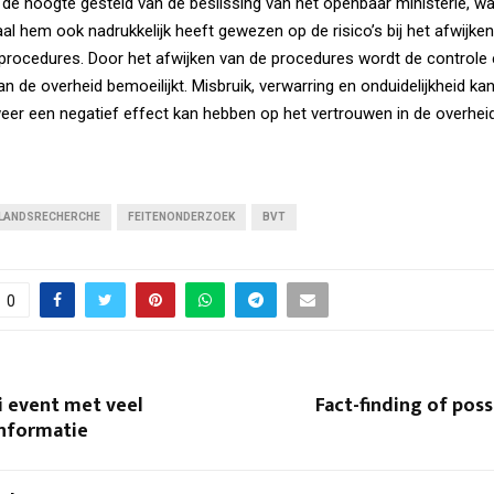
 de hoogte gesteld van de beslissing van het openbaar ministerie, wa
al hem ook nadrukkelijk heeft gewezen op de risico’s bij het afwijke
rocedures. Door het afwijken van de procedures wordt de controle 
an de overheid bemoeilijkt. Misbruik, verwarring en onduidelijkheid k
 weer een negatief effect kan hebben op het vertrouwen in de overheid
LANDSRECHERCHE
FEITENONDERZOEK
BVT
0
li event met veel
Fact-finding of poss
informatie