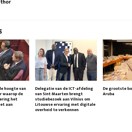
uthor
S
de hoogte van
Delegatie van de ICT-afdeling
De grootste b
er waarop de
van Sint Maarten brengt
Aruba
ring het
studiebezoek aan Vilnius om
wet aan
Litouwse ervaring met digitale
overheid te verkennen