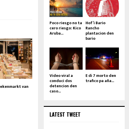
Poco riesgo no ta
Hof’i Bario
cero riesgo: Kico
Rancho
Aruba...
plantacion den
bario
Video viral a
E di 7 morto den
conduci dos
trafico pa aña...
detencion den
oekenmarkt van
caso...
LATEST TWEET