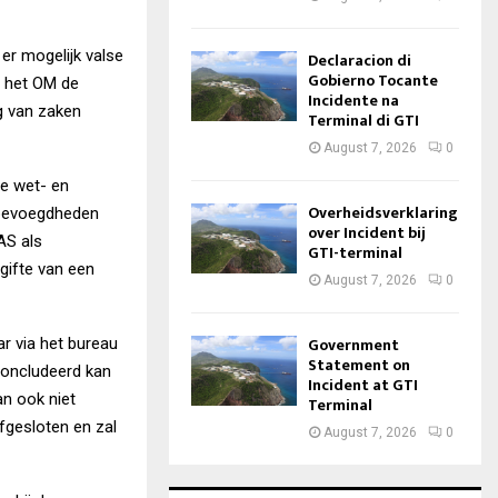
er mogelijk valse
Declaracion di
Gobierno Tocante
t het OM de
Incidente na
g van zaken
Terminal di GTI
August 7, 2026
0
te wet- en
Overheidsverklaring
e bevoegdheden
over Incident bij
MAS als
GTI-terminal
gifte van een
August 7, 2026
0
Government
ar via het bureau
Statement on
concludeerd kan
Incident at GTI
an ook niet
Terminal
fgesloten en zal
August 7, 2026
0