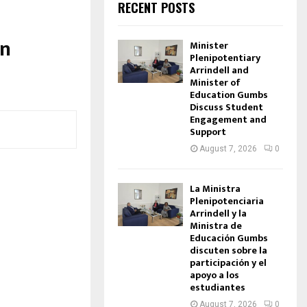
RECENT POSTS
en
Minister
Plenipotentiary
Arrindell and
Minister of
Education Gumbs
Discuss Student
Engagement and
Support
August 7, 2026
0
La Ministra
Plenipotenciaria
Arrindell y la
Ministra de
Educación Gumbs
discuten sobre la
participación y el
apoyo a los
estudiantes
August 7, 2026
0