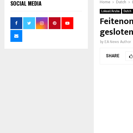
SOCIAL MEDIA
Home
Dutch
Lokaal/Aruba
Dutch
Feitenon
geslote
by
EA News Author
SHARE