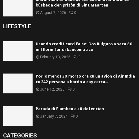
búskeda den prizòn di Sint Maarten
August 7, 2026
0
LIFESTYLE
Usando credit card falso: Dos Bulgaro a saca 80
mil florin for di bancomatico
February 13, 2026
0
Por lo menos 30 morto ora cu un avion di Air India
cu 242 persona a bordo a cay cerca...
June 12, 2025
0
Parada di Flambeu cu 8 detencion
January 7, 2024
0
CATEGORIES