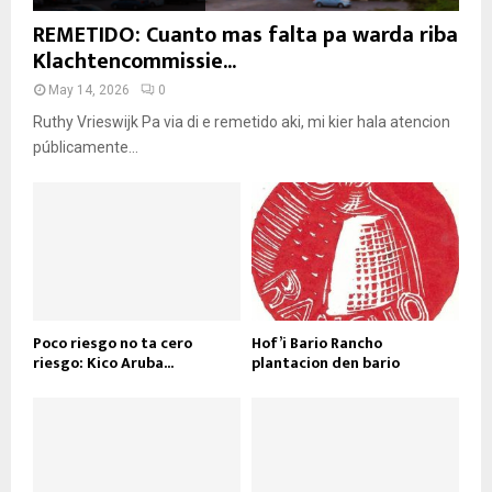
REMETIDO: Cuanto mas falta pa warda riba
Klachtencommissie...
May 14, 2026
0
Ruthy Vrieswijk Pa via di e remetido aki, mi kier hala atencion
públicamente...
Poco riesgo no ta cero
Hof’i Bario Rancho
riesgo: Kico Aruba...
plantacion den bario