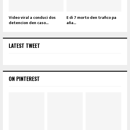
Video viral a conduci dos
E di 7 morto den trafico pa
detencion den caso...
aña...
LATEST TWEET
ON PINTEREST