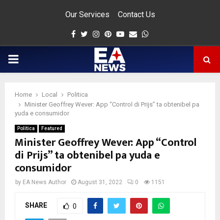
Our Services
Contact Us
Facebook
Twitter
Instagram
Pinterest
Youtube
Email
Whatsapp
PRIMARY
MENU
Home
Local
Politica
app
Minister Geoffrey Wever: App “Control di Prijs” ta obtenibel pa
yuda e consumidor
Politica
Featured
Minister Geoffrey Wever: App “Control
di Prijs” ta obtenibel pa yuda e
consumidor
by
EA News Author
August 31, 2022
0
1151
SHARE
0