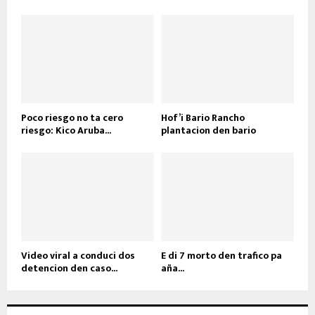
Poco riesgo no ta cero
Hof’i Bario Rancho
riesgo: Kico Aruba...
plantacion den bario
Video viral a conduci dos
E di 7 morto den trafico pa
detencion den caso...
aña...