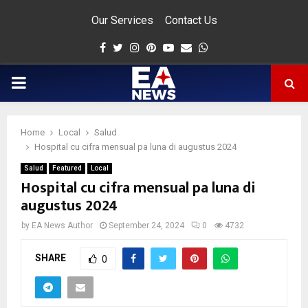
Our Services
Contact Us
Facebook
Twitter
Instagram
Pinterest
Youtube
Email
Whatsapp
PRIMARY
MENU
Home
Local
Salud
app
Hospital cu cifra mensual pa luna di augustus 2024
Salud
Featured
Local
Hospital cu cifra mensual pa luna di
augustus 2024
by
EA News Author
September 24, 2024
0
4732
SHARE
0