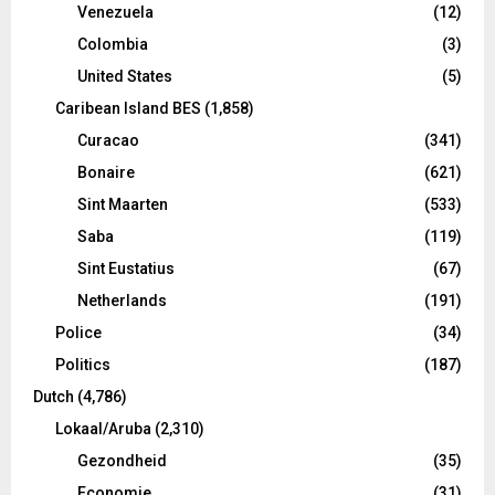
Venezuela
(12)
Colombia
(3)
United States
(5)
Caribean Island BES
(1,858)
Curacao
(341)
Bonaire
(621)
Sint Maarten
(533)
Saba
(119)
Sint Eustatius
(67)
Netherlands
(191)
Police
(34)
Politics
(187)
Dutch
(4,786)
Lokaal/Aruba
(2,310)
Gezondheid
(35)
Economie
(31)