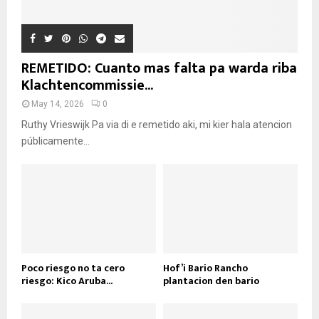
REMETIDO: Cuanto mas falta pa warda riba
Klachtencommissie...
May 14, 2026
0
Ruthy Vrieswijk Pa via di e remetido aki, mi kier hala atencion
públicamente...
Poco riesgo no ta cero
Hof’i Bario Rancho
riesgo: Kico Aruba...
plantacion den bario