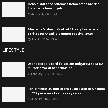
Ocho bishitante rekonóse komo embahador di
Boneiru na luna di yüli
August 4, 2026
0
Alerta pa Viahero: Control Strak y Rekisitonan
Strikto pa Anguilla Summer Festival 2026
July 31, 2026
0
LIFESTYLE
Usando credit card falso: Dos Bulgaro a saca 80
mil florin for di bancomatico
February 13, 2026
0
Por lo menos 30 morto ora cu un avion di Air India
cu 242 persona a bordo a cay cerca...
June 12, 2025
0