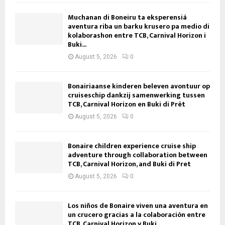
Muchanan di Boneiru ta eksperensiá
aventura riba un barku krusero pa medio di
kolaborashon entre TCB, Carnival Horizon i
Buki...
August 5, 2026
0
Bonairiaanse kinderen beleven avontuur op
cruiseschip dankzij samenwerking tussen
TCB, Carnival Horizon en Buki di Prèt
August 5, 2026
0
Bonaire children experience cruise ship
adventure through collaboration between
TCB, Carnival Horizon, and Buki di Pret
August 5, 2026
0
Los niños de Bonaire viven una aventura en
un crucero gracias a la colaboración entre
TCB, Carnival Horizon y Buki...