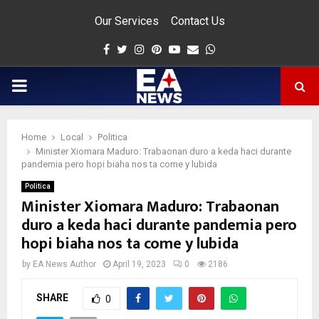
Our Services
Contact Us
Facebook
Twitter
Instagram
Pinterest
Youtube
Email
Whatsapp
PRIMARY
MENU
Home
Local
Politica
app
Minister Xiomara Maduro: Trabaonan duro a keda haci durante
pandemia pero hopi biaha nos ta come y lubida
Politica
Minister Xiomara Maduro: Trabaonan
duro a keda haci durante pandemia pero
hopi biaha nos ta come y lubida
by
EA News Author
April 19, 2023
0
2186
SHARE
0