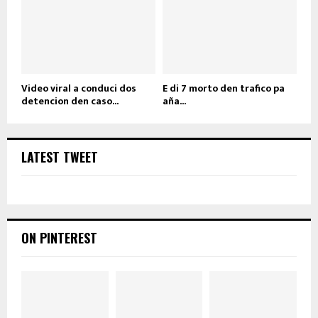
Video viral a conduci dos
E di 7 morto den trafico pa
detencion den caso...
aña...
LATEST TWEET
ON PINTEREST