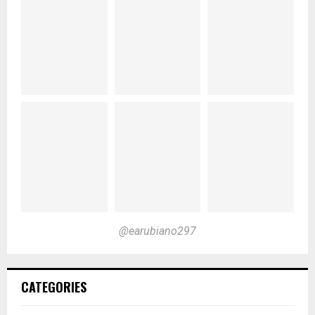
@earubiano297
CATEGORIES