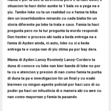
situacion ta haci dolor aunke ta 1 bala so a yega na e
yiu. Tambe loke cu ta un realidad cu e famia ta biba
den un insertidumbre mirando cu cada biaha tin un
storia diferente pa loke ta trata e caso. Famia ta haci
pregunta pero no ta tur pregunta ta wordo respondi.
Den henter e proceso aki nada a keda entrega na e
famia di Ayden ainda, ni auto, loke cu si a keda
entrega ta e curpa nan di yiu stima pa por bay dera.
Mama di Ayden Lanoy Rosimely Lanoy-Cordero ta
duna di conoce cu loke nan kier banda di loke no por
ta cu e atencion y presion di nan como famia ta purba
di duna ta pa e investigacion tin un final y cu esaki
kiermen cu ningun agente policial por haci uzo di su
poder pa haci un inhusticia di e manera aki cu awe cu
nan como mayornan y famia ta pasando.