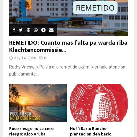
REMETIDO: Cuanto mas falta pa warda riba
Klachtencommissie...
May 14, 2026
0
Ruthy Vrieswijk Pa via di e remetido aki, mi kier hala atencion
públicamente...
Poco riesgo no ta cero
Hof’i Bario Rancho
riesgo: Kico Aruba...
plantacion den bario