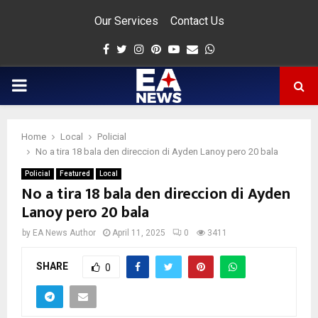
Our Services
Contact Us
Facebook
Twitter
Instagram
Pinterest
Youtube
Email
Whatsapp
PRIMARY
MENU
Home
Local
Policial
app
No a tira 18 bala den direccion di Ayden Lanoy pero 20 bala
Policial
Featured
Local
No a tira 18 bala den direccion di Ayden
Lanoy pero 20 bala
by
EA News Author
April 11, 2025
0
3411
SHARE
0