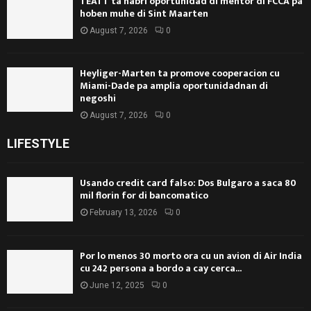
TEATT ta habri oportunidad di mentor di FCCA pa
hoben muhe di Sint Maarten
August 7, 2026
0
Heyliger-Marten ta promove cooperacion cu
Miami-Dade pa amplia oportunidadnan di
negoshi
August 7, 2026
0
LIFESTYLE
Usando credit card falso: Dos Bulgaro a saca 80
mil florin for di bancomatico
February 13, 2026
0
Por lo menos 30 morto ora cu un avion di Air India
cu 242 persona a bordo a cay cerca...
June 12, 2025
0