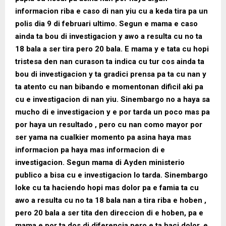
informacion riba e caso di nan yiu cu a keda tira pa un
polis dia 9 di februari ultimo. Segun e mama e caso
ainda ta bou di investigacion y awo a resulta cu no ta
18 bala a ser tira pero 20 bala. E mama y e tata cu hopi
tristesa den nan curason ta indica cu tur cos ainda ta
bou di investigacion y ta gradici prensa pa ta cu nan y
ta atento cu nan bibando e momentonan dificil aki pa
cu e investigacion di nan yiu. Sinembargo no a haya sa
mucho di e investigacion y e por tarda un poco mas pa
por haya un resultado , pero cu nan como mayor por
ser yama na cualkier momento pa asina haya mas
informacion pa haya mas informacion di e
investigacion. Segun mama di Ayden ministerio
publico a bisa cu e investigacion lo tarda. Sinembargo
loke cu ta haciendo hopi mas dolor pa e famia ta cu
awo a resulta cu no ta 18 bala nan a tira riba e hoben ,
pero 20 bala a ser tita den direccion di e hoben, pa e
mama e por ta dos di diferencia pero e ta haci dolor, e