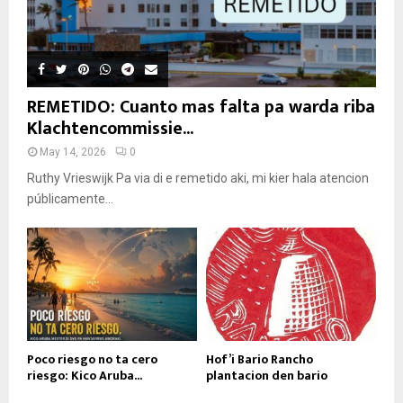
REMETIDO: Cuanto mas falta pa warda riba
Klachtencommissie...
May 14, 2026
0
Ruthy Vrieswijk Pa via di e remetido aki, mi kier hala atencion
públicamente...
Poco riesgo no ta cero
Hof’i Bario Rancho
riesgo: Kico Aruba...
plantacion den bario