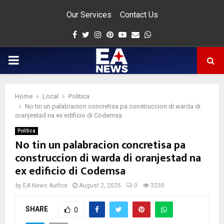
Our Services
Contact Us
Facebook
Twitter
Instagram
Pinterest
Youtube
Email
Whatsapp
PRIMARY
MENU
Home
Local
Politica
app
No tin un palabracion concretisa pa construccion di warda di
oranjestad na ex edificio di Codemsa
Politica
No tin un palabracion concretisa pa
construccion di warda di oranjestad na
ex edificio di Codemsa
by
EA News Author
August 2, 2025
0
3230
SHARE
0