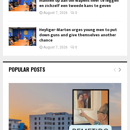
mannen op aan om wapens neer te leggen
en zichzelf een tweede kans te geven
August 7, 2026
0
Heyliger-Marten urges young men to put
down guns and give themselves another
chance
August 7, 2026
0
POPULAR POSTS