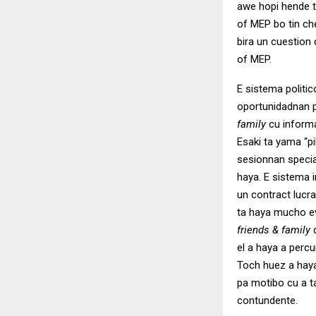
awe hopi hende t
of MEP bo tin ch
bira un cuestion 
of MEP.
E sistema politic
oportunidadnan 
family
cu informa
Esaki ta yama “pi
sesionnan specia
haya. E sistema i
un contract lucr
ta haya mucho evi
friends & family
d
el a haya a percu
Toch huez a hay
pa motibo cu a t
contundente.