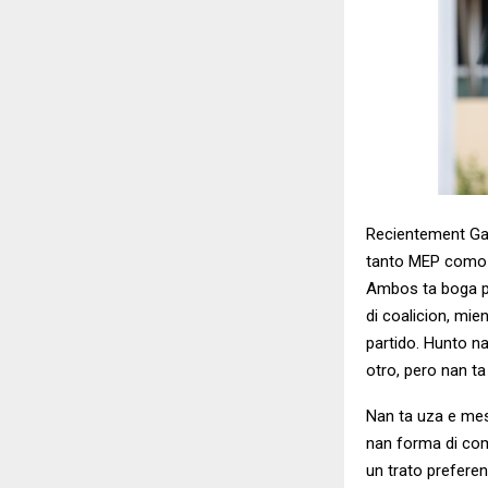
Recientement Gab
tanto MEP como A
Ambos ta boga pa
di coalicion, mie
partido. Hunto n
otro, pero nan ta
Nan ta uza e me
nan forma di co
un trato prefere