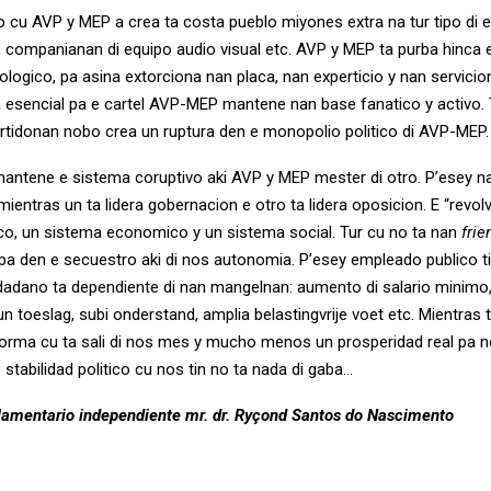
co cu AVP y MEP a crea ta costa pueblo miyones extra na tur tipo di 
 companianan di equipo audio visual etc. AVP y MEP ta purba hinca 
ologico, pa asina extorciona nan placa, nan experticio y nan servicio
a esencial pa e cartel AVP-MEP mantene nan base fanatico y activo. 
partidonan nobo crea un ruptura den e monopolio politico di AVP-MEP.
mantene e sistema coruptivo aki AVP y MEP mester di otro. P’esey n
 mientras un ta lidera gobernacion e otro ta lidera oposicion. E “revolv
ico, un sistema economico y un sistema social. Tur cu no ta nan
frie
cipa den e secuestro aki di nos autonomia. P’esey empleado publico t
dadano ta dependiente di nan mangelnan: aumento di salario minimo, 
n toeslag, subi onderstand, amplia belastingvrije voet etc. Mientras
orma cu ta sali di nos mes y mucho menos un prosperidad real pa n
 stabilidad politico cu nos tin no ta nada di gaba…
amentario independiente mr. dr. Ryçond Santos do Nascimento