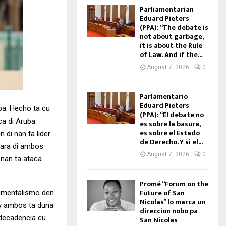
Parliamentarian
Eduard Pieters
(PPA): “The debate is
not about garbage,
it is about the Rule
of Law. And if the...
August 7, 2026
0
Parlamentario
Eduard Pieters
uba. Hecho ta cu
(PPA): “El debate no
ca di Aruba.
es sobre la basura,
es sobre el Estado
 di nan ta lider
de Derecho. Y si el...
 gara di ambos
August 7, 2026
0
 nan ta ataca
Promé “Forum on the
Future of San
timentalismo den
Nicolas” lo marca un
y ambos ta duna
direccion nobo pa
 decadencia cu
San Nicolas