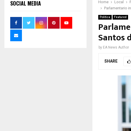
SOCIAL MEDIA
Home
Local
Parlamentario i
Politica
Featured
Parlamen
Santos 
by
EA News Author
SHARE