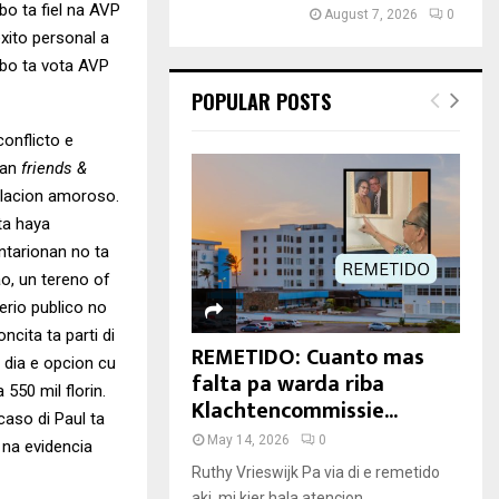
bo ta fiel na AVP
August 7, 2026
0
xito personal a
i bo ta vota AVP
POPULAR POSTS
conflicto e
nan
friends &
relacion amoroso.
ta haya
ntarionan no ta
o, un tereno of
erio publico no
ncita ta parti di
REMETIDO: Cuanto mas
i dia e opcion cu
falta pa warda riba
550 mil florin.
Klachtencommissie...
aso di Paul ta
May 14, 2026
0
 na evidencia
Ruthy Vrieswijk Pa via di e remetido
aki, mi kier hala atencion