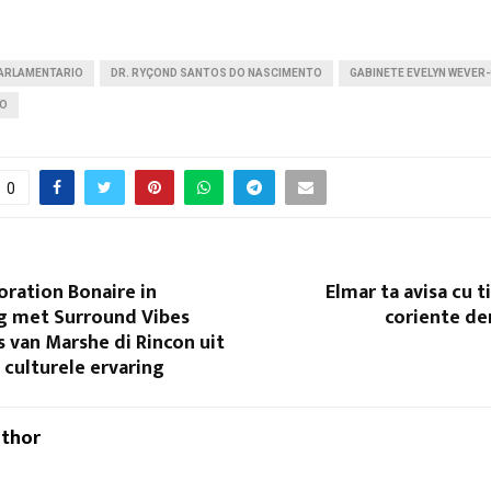
ARLAMENTARIO
DR. RYÇOND SANTOS DO NASCIMENTO
GABINETE EVELYN WEVER
CO
0
ration Bonaire in
Elmar ta avisa cu 
 met Surround Vibes
coriente den
 van Marshe di Rincon uit
 culturele ervaring
uthor