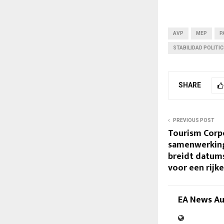
AVP
MEP
P
STABILIDAD POLITI
SHARE
PREVIOUS POST
Tourism Corpo
samenwerking
breidt datums
voor een rijke
EA News A