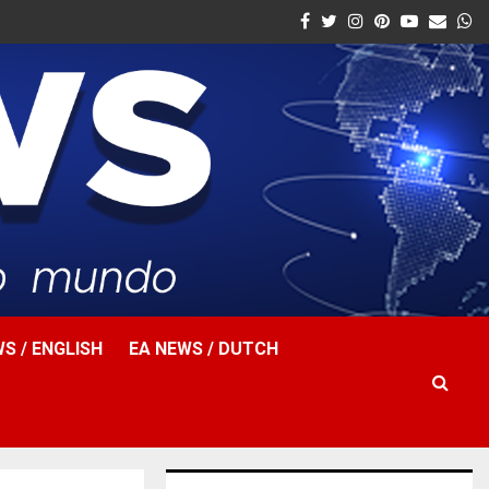
Facebook
Twitter
Instagram
Pinterest
Youtube
Email
W
S / ENGLISH
EA NEWS / DUTCH