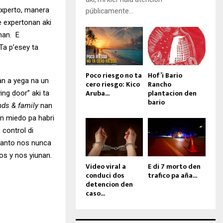
experto, manera
públicamente...
e expertonan aki
nan. E
Ta p’esey ta
Poco riesgo no ta
Hof’i Bario
an a yega na un
cero riesgo: Kico
Rancho
Aruba...
plantacion den
ing door” aki ta
bario
nds & family
nan
in miedo pa habri
control di
 tanto nos nunca
os y nos yiunan.
Video viral a
E di 7 morto den
conduci dos
trafico pa aña...
detencion den
caso...