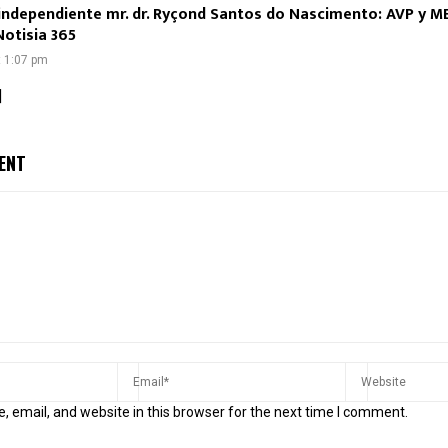
independiente mr. dr. Ryçond Santos do Nascimento: AVP y M
Notisia 365
t 1:07 pm
]
ENT
 email, and website in this browser for the next time I comment.