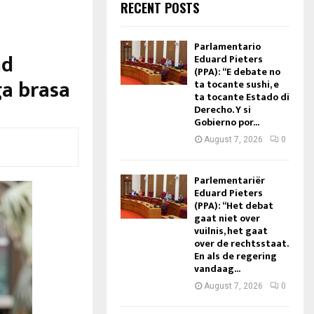
RECENT POSTS
a
Parlamentario
nd
Eduard Pieters
(PPA): “E debate no
ga brasa
ta tocante sushi, e
ta tocante Estado di
Derecho. Y si
Gobierno por...
August 7, 2026
0
Parlementariër
Eduard Pieters
(PPA): “Het debat
gaat niet over
vuilnis, het gaat
over de rechtsstaat.
En als de regering
vandaag...
August 7, 2026
0