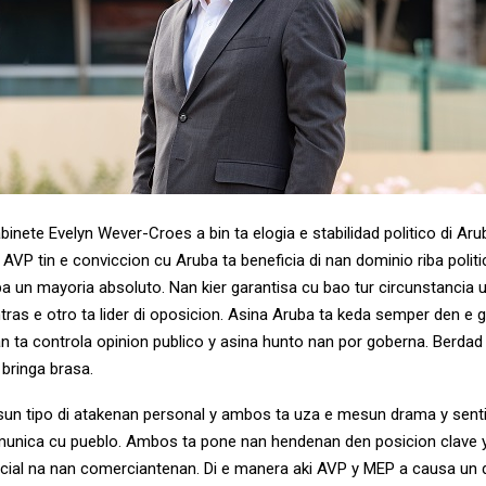
inete Evelyn Wever-Croes a bin ta elogia e stabilidad politico di Ar
VP tin e conviccion cu Aruba ta beneficia di nan dominio riba politi
 un mayoria absoluto. Nan kier garantisa cu bao tur circunstancia un
ntras e otro ta lider di oposicion. Asina Aruba ta keda semper den e
an ta controla opinion publico y asina hunto nan por goberna. Berdad
 bringa brasa.
sun tipo di atakenan personal y ambos ta uza e mesun drama y sen
munica cu pueblo. Ambos ta pone nan hendenan den posicion clave 
ncial na nan comerciantenan. Di e manera aki AVP y MEP a causa un