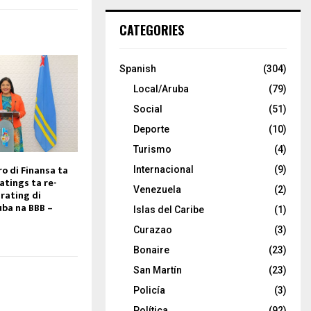
CATEGORIES
Spanish
(304)
Local/Aruba
(79)
Social
(51)
Deporte
(10)
Turismo
(4)
o di Finansa ta
Internacional
(9)
atings ta re-
Venezuela
(2)
 rating di
uba na BBB –
Islas del Caribe
(1)
Curazao
(3)
Bonaire
(23)
San Martín
(23)
Policía
(3)
Política
(92)