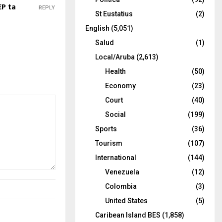
EP ta
REPLY
St Eustatius
(2)
English
(5,051)
Salud
(1)
Local/Aruba
(2,613)
Health
(50)
Economy
(23)
Court
(40)
Social
(199)
Sports
(36)
Tourism
(107)
International
(144)
Venezuela
(12)
Colombia
(3)
United States
(5)
Caribean Island BES
(1,858)