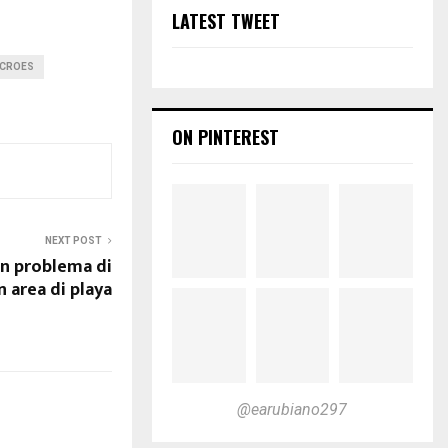
LATEST TWEET
-CROES
ON PINTEREST
NEXT POST
tin problema di
 area di playa
@earubiano297