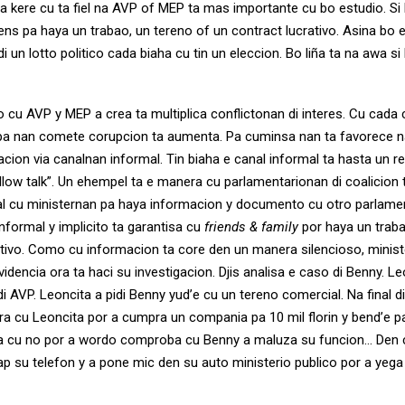
a kere cu ta fiel na AVP of MEP ta mas importante cu bo estudio. Si 
ens pa haya un trabao, un tereno of un contract lucrativo. Asina bo e
di un lotto politico cada biaha cu tin un eleccion. Bo liña ta na awa s
o cu AVP y MEP a crea ta multiplica conflictonan di interes. Cu cada 
pa nan comete corupcion ta aumenta. Pa cuminsa nan ta favorece 
cion via canalnan informal. Tin biaha e canal informal ta hasta un 
llow talk”. Un ehempel ta e manera cu parlamentarionan di coalicion 
l cu ministernan pa haya informacion y documento cu otro parlame
nformal y implicito ta garantisa cu
friends & family
por haya un traba
ativo. Como cu informacion ta core den un manera silencioso, minist
dencia ora ta haci su investigacion. Djis analisa e caso di Benny. Leo
i AVP. Leoncita a pidi Benny yud’e cu un tereno comercial. Na final d
ra cu Leoncita por a cumpra un compania pa 10 mil florin y bend’e pa 
a cu no por a wordo comproba cu Benny a maluza su funcion… Den c
ap su telefon y a pone mic den su auto ministerio publico por a yega