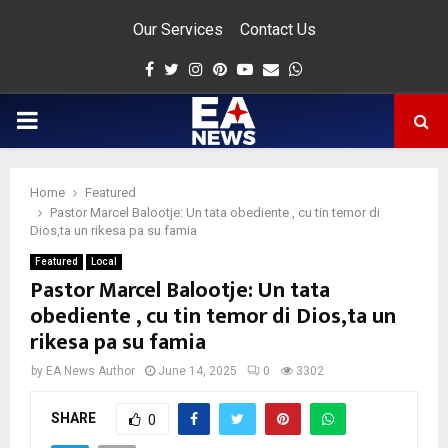
Our Services
Contact Us
Facebook
Twitter
Instagram
Pinterest
Youtube
Email
Whatsapp
PRIMARY
MENU
Home
Featured
app
Pastor Marcel Balootje: Un tata obediente , cu tin temor di
Dios,ta un rikesa pa su famia
Featured
Local
Pastor Marcel Balootje: Un tata
obediente , cu tin temor di Dios,ta un
rikesa pa su famia
by
EA News Author
June 14, 2025
0
3302
SHARE
0