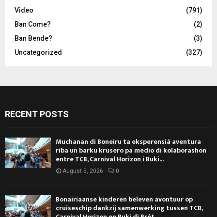
Video
(791)
Ban Come?
(2)
Ban Bende?
(3)
Uncategorized
(327)
RECENT POSTS
Muchanan di Boneiru ta eksperensiá aventura
riba un barku krusero pa medio di kolaborashon
entre TCB, Carnival Horizon i Buki...
August 5, 2026
0
Bonairiaanse kinderen beleven avontuur op
cruiseschip dankzij samenwerking tussen TCB,
Carnival Horizon en Buki di Prèt