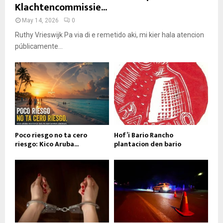
Klachtencommissie...
May 14, 2026
0
Ruthy Vrieswijk Pa via di e remetido aki, mi kier hala atencion
públicamente...
Poco riesgo no ta cero
Hof’i Bario Rancho
riesgo: Kico Aruba...
plantacion den bario