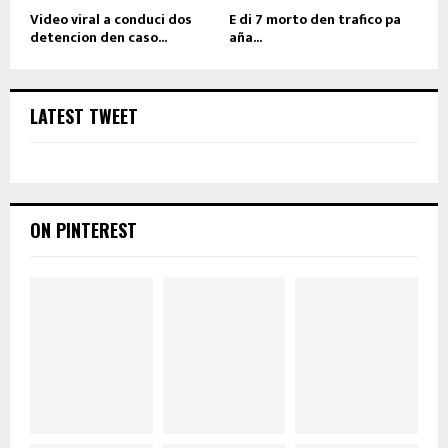
Video viral a conduci dos
E di 7 morto den trafico pa
detencion den caso...
aña...
LATEST TWEET
ON PINTEREST