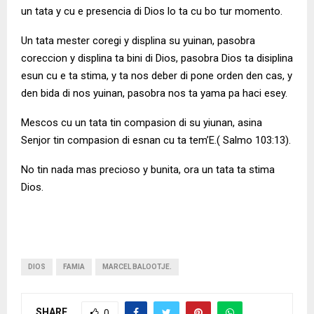
un tata y cu e presencia di Dios lo ta cu bo tur momento.
Un tata mester coregi y displina su yuinan, pasobra
coreccion y displina ta bini di Dios, pasobra Dios ta disiplina
esun cu e ta stima, y ta nos deber di pone orden den cas, y
den bida di nos yuinan, pasobra nos ta yama pa haci esey.
Mescos cu un tata tin compasion di su yiunan, asina
Senjor tin compasion di esnan cu ta tem’E.( Salmo 103:13).
No tin nada mas precioso y bunita, ora un tata ta stima
Dios.
DIOS
FAMIA
MARCEL BALOOTJE.
SHARE
0