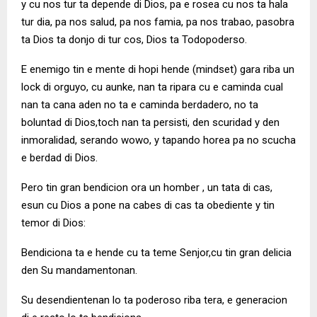
y cu nos tur ta depende di Dios, pa e rosea cu nos ta hala
tur dia, pa nos salud, pa nos famia, pa nos trabao, pasobra
ta Dios ta donjo di tur cos, Dios ta Todopoderso.
E enemigo tin e mente di hopi hende (mindset) gara riba un
lock di orguyo, cu aunke, nan ta ripara cu e caminda cual
nan ta cana aden no ta e caminda berdadero, no ta
boluntad di Dios,toch nan ta persisti, den scuridad y den
inmoralidad, serando wowo, y tapando horea pa no scucha
e berdad di Dios.
Pero tin gran bendicion ora un homber , un tata di cas,
esun cu Dios a pone na cabes di cas ta obediente y tin
temor di Dios:
Bendiciona ta e hende cu ta teme Senjor,cu tin gran delicia
den Su mandamentonan.
Su desendientenan lo ta poderoso riba tera, e generacion