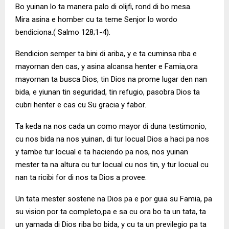
Bo yuinan lo ta manera palo di olijfi, rond di bo mesa.
Mira asina e homber cu ta teme Senjor lo wordo
bendiciona.( Salmo 128;1-4).
Bendicion semper ta bini di ariba, y e ta cuminsa riba e
mayornan den cas, y asina alcansa henter e Famia,ora
mayornan ta busca Dios, tin Dios na prome lugar den nan
bida, e yiunan tin seguridad, tin refugio, pasobra Dios ta
cubri henter e cas cu Su gracia y fabor.
Ta keda na nos cada un como mayor di duna testimonio,
cu nos bida na nos yuinan, di tur locual Dios a haci pa nos
y tambe tur locual e ta haciendo pa nos, nos yuinan
mester ta na altura cu tur locual cu nos tin, y tur locual cu
nan ta ricibi for di nos ta Dios a provee.
Un tata mester sostene na Dios pa e por guia su Famia, pa
su vision por ta completo,pa e sa cu ora bo ta un tata, ta
un yamada di Dios riba bo bida, y cu ta un previlegio pa ta