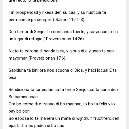
di e recto lo ta bendiciona
Tin prosperidad y rikesa den su cas, y su husticia ta
permanece pa semper. ( Salmo 112;1-3).
Den temor di Senjor tin confiansa fuerte, y su yiunan lo tin
un lugar di refugio.( Proverbionan 14:26).
Nieto ta corona di hende bieu, y gloria di e yiunan ta nan
mayornan.(Proverbionan 17:6).
Sabiduria ta bini ora nos scucha di Dios, y haci locual E ta
bisa.
Bendiciona ta tur esnan cu ta teme Senjor, cu ta cana den
Su camindanan.
Ora bo come di e trabao di bo mannan, lo bo ta felis y lo
bay bo bon.
Bo esposa lo ta manera un mata di wijndruif fructifero,den
eparti di mas paden di bo cas.