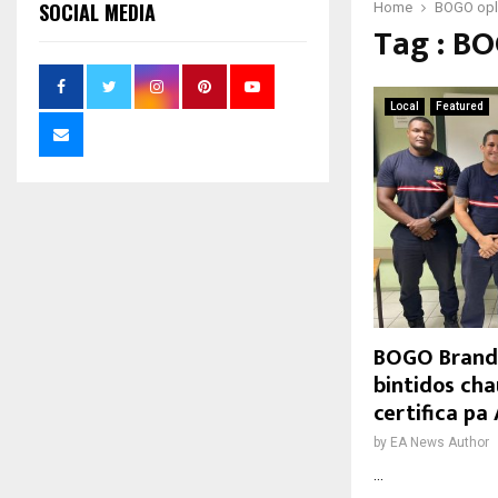
SOCIAL MEDIA
Home
BOGO opl
Tag : B
Local
Featured
BOGO Brand
bintidos ch
certifica pa
by
EA News Author
...