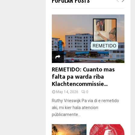
POPULAR POSTS
REMETIDO: Cuanto mas
falta pa warda riba
Klachtencommissie...
May 14, 2026
0
Ruthy Vrieswijk Pa via di e remetido
aki, mi kier hala atencion
públicamente...