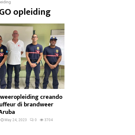
eiding
OGO opleiding
weeropleiding creando
auffeur di brandweer
 Aruba
May 24, 2023
0
3704