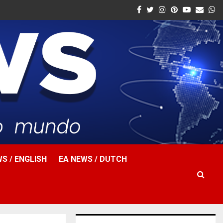
Facebook
Twitter
Instagram
Pinterest
Youtube
Email
W
S / ENGLISH
EA NEWS / DUTCH