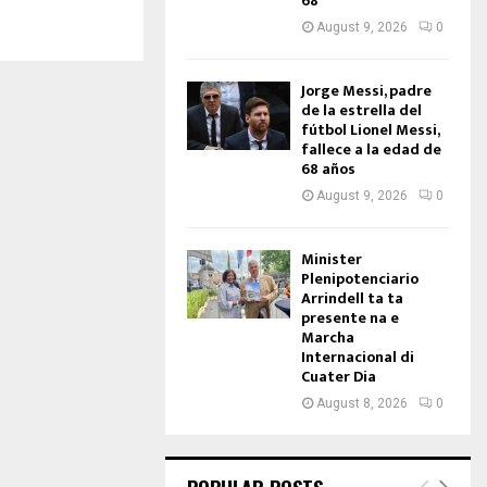
68
August 9, 2026
0
Jorge Messi, padre
de la estrella del
fútbol Lionel Messi,
fallece a la edad de
68 años
August 9, 2026
0
Minister
Plenipotenciario
Arrindell ta ta
presente na e
Marcha
Internacional di
Cuater Dia
August 8, 2026
0