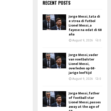
RECENT POSTS
Jorge Messi, tata di
e strea di futbol
Lionel Messi, a
fayese na edat di 68
aña
August 9, 2026
0
Jorge Messi, vader
van voetbalster
Lionel Messi,
overleden op 68-
jarige leeftijd
August 9, 2026
0
Jorge Messi, father
of football star
Lionel Messi, passes
away at the age of