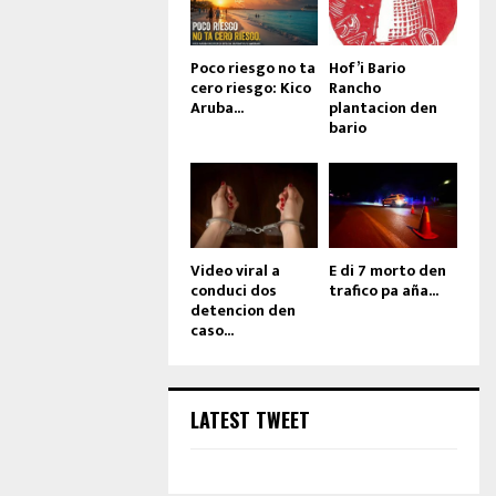
Poco riesgo no ta
Hof’i Bario
cero riesgo: Kico
Rancho
Aruba...
plantacion den
bario
Video viral a
E di 7 morto den
conduci dos
trafico pa aña...
detencion den
caso...
LATEST TWEET