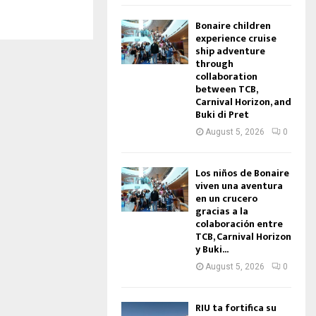
Bonaire children
experience cruise
ship adventure
through
collaboration
between TCB,
Carnival Horizon, and
Buki di Pret
August 5, 2026
0
Los niños de Bonaire
viven una aventura
en un crucero
gracias a la
colaboración entre
TCB, Carnival Horizon
y Buki...
August 5, 2026
0
RIU ta fortifica su