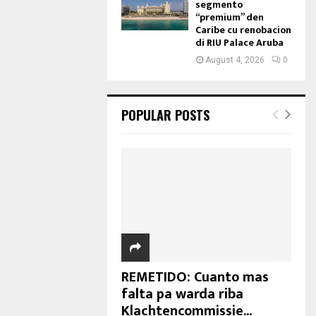
segmento
“premium” den
Caribe cu renobacion
di RIU Palace Aruba
August 4, 2026
0
POPULAR POSTS
REMETIDO: Cuanto mas
falta pa warda riba
Klachtencommissie...