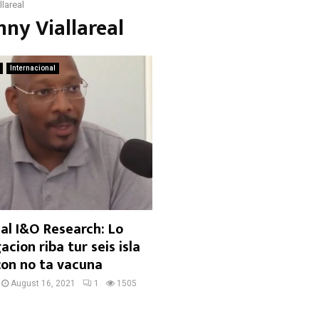
llareal
nny Viallareal
Internacional
real I&O Research: Lo
acion riba tur seis isla
icon no ta vacuna
August 16, 2021
1
1505