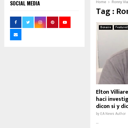
SOCIAL MEDIA
Home
Ronny Via
Tag : Ro
Bonaire
Featured
Elton Villia
haci investig
dicon si y d
by
EA News Author
...