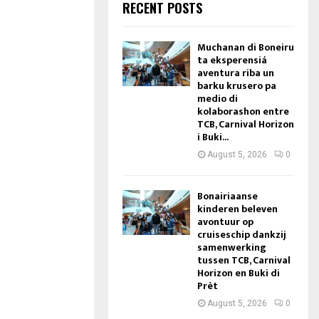
RECENT POSTS
Muchanan di Boneiru
ta eksperensiá
aventura riba un
barku krusero pa
medio di
kolaborashon entre
TCB, Carnival Horizon
i Buki...
August 5, 2026
0
Bonairiaanse
kinderen beleven
avontuur op
cruiseschip dankzij
samenwerking
tussen TCB, Carnival
Horizon en Buki di
Prèt
August 5, 2026
0