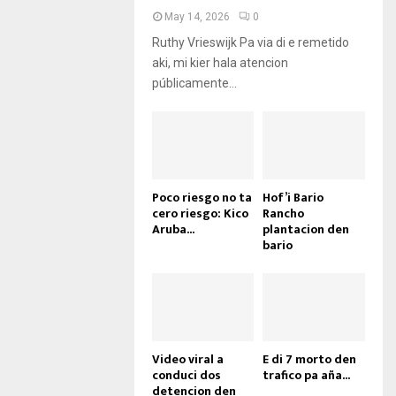
May 14, 2026
0
Ruthy Vrieswijk Pa via di e remetido
aki, mi kier hala atencion
públicamente...
Poco riesgo no ta
Hof’i Bario
cero riesgo: Kico
Rancho
Aruba...
plantacion den
bario
Video viral a
E di 7 morto den
conduci dos
trafico pa aña...
detencion den