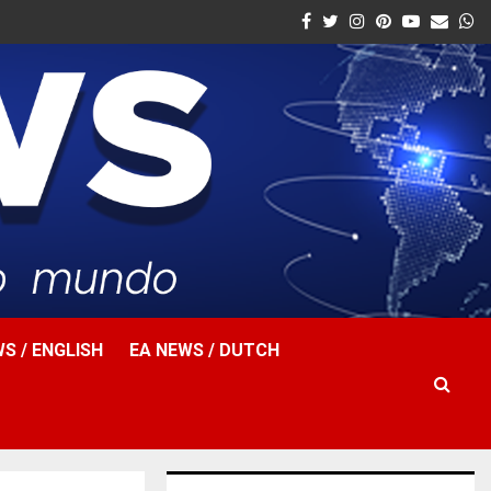
Facebook
Twitter
Instagram
Pinterest
Youtube
Email
W
S / ENGLISH
EA NEWS / DUTCH