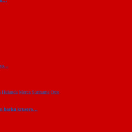
sun…
n no…
a
Hulanda
Merca
Suriname
Otro
 un barku krusero…