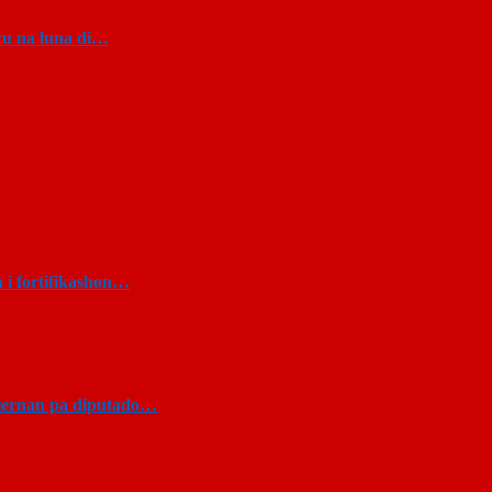
ru na luna di…
 i fortifikashon…
ssiernan pa diputado…