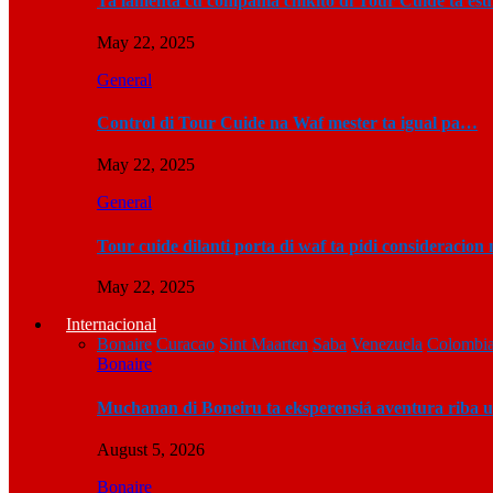
Ta lamenta cu compania chikito di Tour Cuide ta e
May 22, 2025
General
Control di Tour Cuide na Waf mester ta igual pa…
May 22, 2025
General
Tour cuide dilanti porta di waf ta pidi consideracio
May 22, 2025
Internacional
Bonaire
Curacao
Sint Maarten
Saba
Venezuela
Colombi
Bonaire
Muchanan di Boneiru ta eksperensiá aventura riba
August 5, 2026
Bonaire