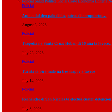
Policial
Salud
Politica
Social
Corte
Economia
Lotteria
No
Policial
Auto a dal den palo di luz patras di aeropuerto:…
August 3, 2026
Policial
Tragedia na Santa Cruz: Hoben di 16 aña ta fayece
July 23, 2026
Policial
Turista ta bira malo na tres trapi y a fayece
July 14, 2026
Policial
Recherche di San Nicolas ta efectua cuater detencio
July 3, 2026