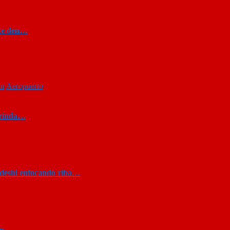
ece den…
on
Aeropuerto
brinda…
ndeshi enfocando riba…