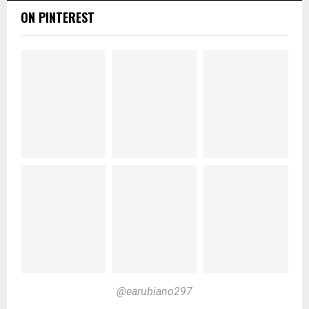
ON PINTEREST
@earubiano297