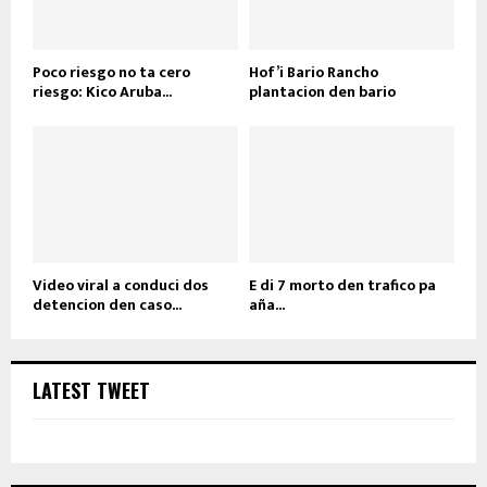
Poco riesgo no ta cero
Hof’i Bario Rancho
riesgo: Kico Aruba...
plantacion den bario
Video viral a conduci dos
E di 7 morto den trafico pa
detencion den caso...
aña...
LATEST TWEET