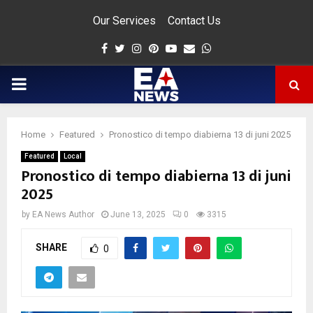
Our Services
Contact Us
Facebook
Twitter
Instagram
Pinterest
Youtube
Email
Whatsapp
PRIMARY
MENU
Home
Featured
Pronostico di tempo diabierna 13 di juni 2025
app
Featured
Local
Pronostico di tempo diabierna 13 di juni
2025
by
EA News Author
June 13, 2025
0
3315
SHARE
0