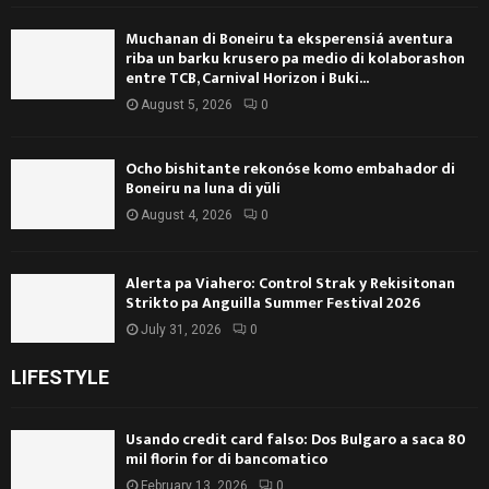
Muchanan di Boneiru ta eksperensiá aventura
riba un barku krusero pa medio di kolaborashon
entre TCB, Carnival Horizon i Buki...
August 5, 2026
0
Ocho bishitante rekonóse komo embahador di
Boneiru na luna di yüli
August 4, 2026
0
Alerta pa Viahero: Control Strak y Rekisitonan
Strikto pa Anguilla Summer Festival 2026
July 31, 2026
0
LIFESTYLE
Usando credit card falso: Dos Bulgaro a saca 80
mil florin for di bancomatico
February 13, 2026
0