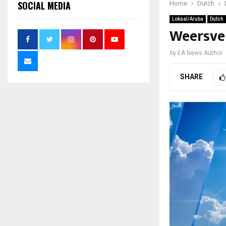
SOCIAL MEDIA
Home
Dutch
Lokaal/Aruba
Dutch
Weersve
by
EA News Author
SHARE