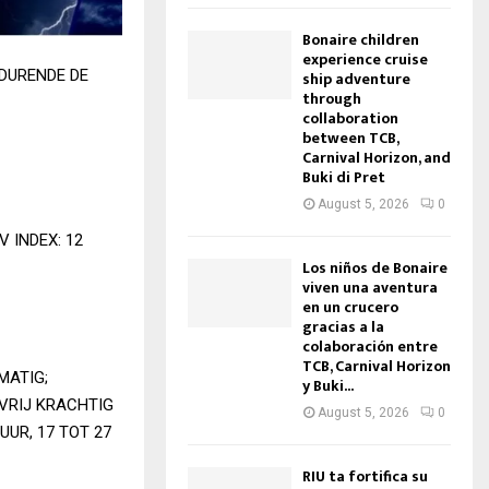
Bonaire children
experience cruise
DURENDE DE
ship adventure
through
collaboration
between TCB,
Carnival Horizon, and
Buki di Pret
August 5, 2026
0
 INDEX: 12
Los niños de Bonaire
viven una aventura
en un crucero
gracias a la
colaboración entre
TCB, Carnival Horizon
MATIG;
y Buki...
 VRIJ KRACHTIG
August 5, 2026
0
UUR, 17 TOT 27
RIU ta fortifica su