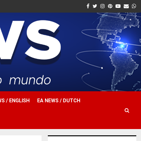
Facebook
Twitter
Instagram
Pinterest
Youtube
Email
W
S / ENGLISH
EA NEWS / DUTCH