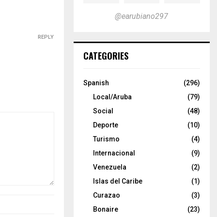
@earubiano297
REPLY
CATEGORIES
Spanish
(296)
Local/Aruba
(79)
Social
(48)
Deporte
(10)
Turismo
(4)
Internacional
(9)
Venezuela
(2)
Islas del Caribe
(1)
Curazao
(3)
Bonaire
(23)