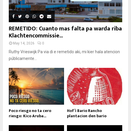
REMETIDO: Cuanto mas falta pa warda riba
Klachtencommissie...
May 14, 2026
0
Ruthy Vrieswijk Pa via di e remetido aki, mi kier hala atencion
públicamente...
Poco riesgo no ta cero
Hof’i Bario Rancho
riesgo: Kico Aruba...
plantacion den bario