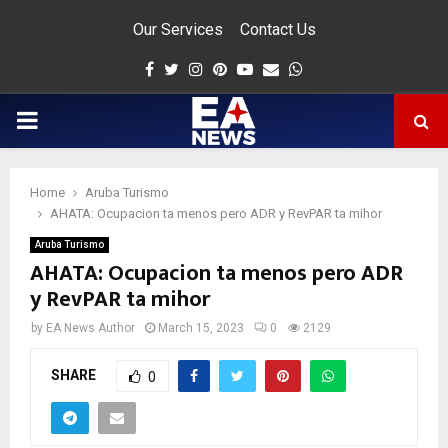
Our Services
Contact Us
Facebook
Twitter
Instagram
Pinterest
Youtube
Email
Whatsapp
PRIMARY
MENU
Home
Aruba Turismo
app
AHATA: Ocupacion ta menos pero ADR y RevPAR ta mihor
Aruba Turismo
AHATA: Ocupacion ta menos pero ADR
y RevPAR ta mihor
by
EA News Author
March 15, 2023
0
2129
SHARE
0