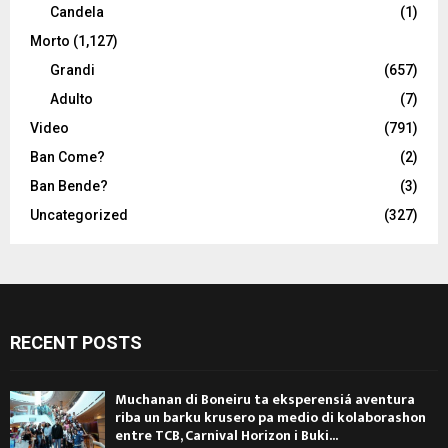
Candela
(1)
Morto
(1,127)
Grandi
(657)
Adulto
(7)
Video
(791)
Ban Come?
(2)
Ban Bende?
(3)
Uncategorized
(327)
RECENT POSTS
Muchanan di Boneiru ta eksperensiá aventura
riba un barku krusero pa medio di kolaborashon
entre TCB, Carnival Horizon i Buki...