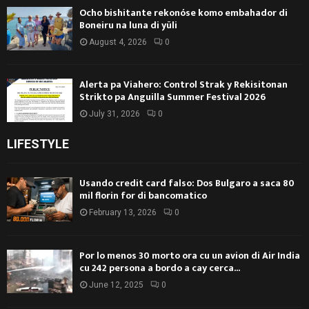
Ocho bishitante rekonóse komo embahador di
Boneiru na luna di yüli
August 4, 2026
0
Alerta pa Viahero: Control Strak y Rekisitonan
Strikto pa Anguilla Summer Festival 2026
July 31, 2026
0
LIFESTYLE
Usando credit card falso: Dos Bulgaro a saca 80
mil florin for di bancomatico
February 13, 2026
0
Por lo menos 30 morto ora cu un avion di Air India
cu 242 persona a bordo a cay cerca...
June 12, 2025
0