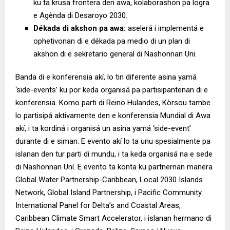
ku ta krusa frontera den awa, kolaborashon pa logra
e Agènda di Desaroyo 2030.
Dékada di akshon pa awa:
aselerá i implementá e
ophetivonan di e dékada pa medio di un plan di
akshon di e sekretario general di Nashonnan Uni.
Banda di e konferensia akí, lo tin diferente asina yamá
‘side-events’ ku por keda organisá pa partisipantenan di e
konferensia. Komo parti di Reino Hulandes, Kòrsou tambe
lo partisipá aktivamente den e konferensia Mundial di Awa
akí, i ta kordiná i organisá un asina yamá ‘side-event’
durante di e siman. E evento akí lo ta unu spesialmente pa
islanan den tur parti di mundu, i ta keda organisá na e sede
di Nashonnan Uní. E evento ta konta ku partnernan manera
Global Water Partnership-Caribbean, Local 2030 Islands
Network, Global Island Partnership, i Pacific Community.
International Panel for Delta’s and Coastal Areas,
Caribbean Climate Smart Accelerator, i islanan hermano di