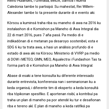
Reino Hulandes, i Grenada, Belize, Samoa i Nueva
Caledonia tambe lo partisipá. Su mahestat, Rei Willem-
Alexander tambe lo ta presente durante di e evento aki.
Kòrsou a kuminsá traha riba su maneho di awa na 2016 ku
instalashon di e Komishon pa Maneho di Awa Integral dia
22 di mart 2016, pues 7 aña pasá. Pa medio di e
indikadónan di e metanan pa desaroyo sostenibel, esta e
SDG 6 ku ta trata awa, a hasi un análisis profundo di e
estado di awa aki na Kòrsou. Ministerio di VVRP pa medio
di DOW i METEO, GMN, MEO, Aqualectra i Fundashon Tas ta
forma parti di e Komishon pa Maneho di Awa Integral.
Abase di esaki a tene konsulta ku diferente interesado
durante entrevista, konferensia nan i seminarionan ku a
keda organisá, i diferente tim di eksperto a keda konsultá
riba tópikonan spesífiko. E aportenan risibí, a kontribuí pa
traha un plan di maneho pa por atendé ku tur e desafionan
riba e tereno akí. E plan di maneho a keda ratifiká pa