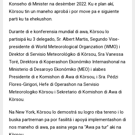
Konseho di Minister na desèmber 2022. Ku e plan akí,
Kòrsou tin un maneho aprobá i por move pa e siguiente
parti ku ta ehekushon.
Durante di e konferensia mundial di awa, Kòrsou lo
partisipá ku 3 delegado, Sr. Albert Martis, Segundo Vise-
presidente di World Meteorological Organzation (WMO) i
Direktor di Servisio Meteorológiko di Kòrsou, Sra Vanessa
Toré, Direktora di Koperashon Ekonómiko Internashonal na
Ministerio di Desaroyo Ekonómiko (MEO) i alabes
Presidente di e Komishon di Awa di Kòrsou, i Sra. Pédzi
Flores-Girigori, Hefe di Operashon na Servisio
Meteorologiko Kòrsou i Sekretario di Komishon di Awa di
Kòrsou.
Na New York, Kòrsou lo demostrá su logro riba tereno i lo
buska partnernan pa por fasilitá i apoyá implementashon di
nos maneho di awa, pa asina yega na “Awa pa tur” aki na
Kòrsou.