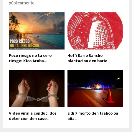
públicamente...
Poco riesgo no ta cero
Hof’i Bario Rancho
riesgo: Kico Aruba...
plantacion den bario
Video viral a conduci dos
E di 7 morto den trafico pa
detencion den caso...
aña...