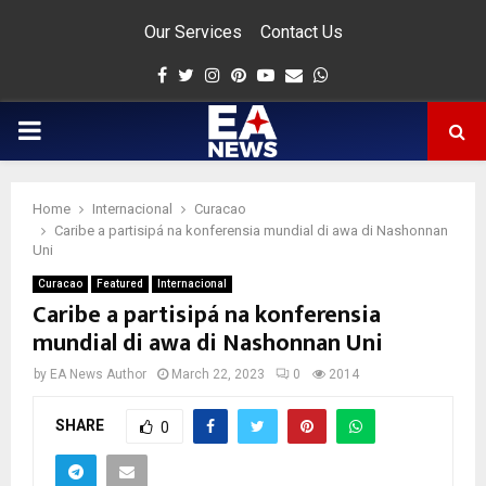
Our Services
Contact Us
Facebook
Twitter
Instagram
Pinterest
Youtube
Email
Whatsapp
PRIMARY
MENU
Home
Internacional
Curacao
app
Caribe a partisipá na konferensia mundial di awa di Nashonnan
Uni
Curacao
Featured
Internacional
Caribe a partisipá na konferensia
mundial di awa di Nashonnan Uni
by
EA News Author
March 22, 2023
0
2014
SHARE
0