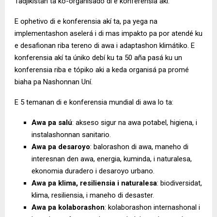
Tadjikistan ta ko-organisadó di e konferensia aki.
E ophetivo di e konferensia akí ta, pa yega na
implementashon aselerá i di mas impakto pa por atendé ku
e desafionan riba tereno di awa i adaptashon klimátiko. E
konferensia akí ta úniko debí ku ta 50 aña pasá ku un
konferensia riba e tópiko aki a keda organisá pa promé
biaha pa Nashonnan Uní.
E 5 temanan di e konferensia mundial di awa lo ta:
Awa pa salú
: akseso sigur na awa potabel, higiena, i
instalashonnan sanitario.
Awa pa desaroyo
: balorashon di awa, maneho di
interesnan den awa, energia, kuminda, i naturalesa,
ekonomia duradero i desaroyo urbano.
Awa pa klima, resiliensia i naturalesa
: biodiversidat,
klima, resiliensia, i maneho di desaster.
Awa pa kolaborashon
: kolaborashon internashonal i