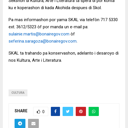
Sekshon di Kultura, Arte i Literatura ta spera di por konta
ku e koperashon di kada Akohida despues di Skol.
Pa mas informashon por yama SKAL via telefòn 717 5330
ext. 3612/5323 òf por manda un e-mail pa:
sulainie.martis@bonairegov.com
òf
seferina.saragoza@bonairegov.com
.
SKAL ta trahando pa konservashon, adelanto i desaroyo di
nos Kultura, Arte i Literatura.
CULTURA
SHARE
0