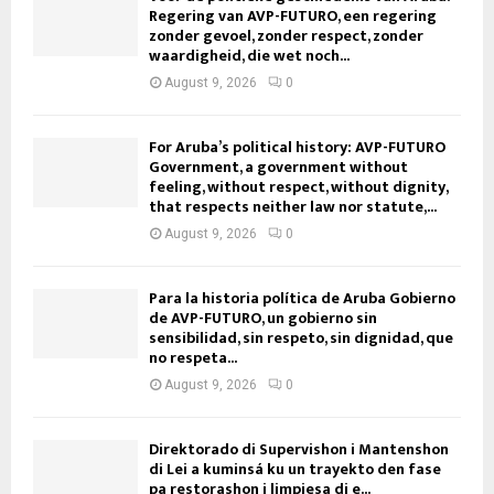
Regering van AVP-FUTURO, een regering
zonder gevoel, zonder respect, zonder
waardigheid, die wet noch...
August 9, 2026
0
For Aruba’s political history: AVP-FUTURO
Government, a government without
feeling, without respect, without dignity,
that respects neither law nor statute,...
August 9, 2026
0
Para la historia política de Aruba Gobierno
de AVP-FUTURO, un gobierno sin
sensibilidad, sin respeto, sin dignidad, que
no respeta...
August 9, 2026
0
Direktorado di Supervishon i Mantenshon
di Lei a kuminsá ku un trayekto den fase
pa restorashon i limpiesa di e...