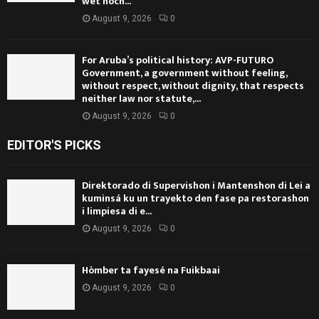
wet noch...
August 9, 2026
0
For Aruba’s political history: AVP-FUTURO
Government, a government without feeling,
without respect, without dignity, that respects
neither law nor statute,...
August 9, 2026
0
EDITOR'S PICKS
Direktorado di Supervishon i Mantenshon di Lei a
kuminsá ku un trayekto den fase pa restorashon
i limpiesa di e...
August 9, 2026
0
Hòmber ta fayesé na Fuikbaai
August 9, 2026
0