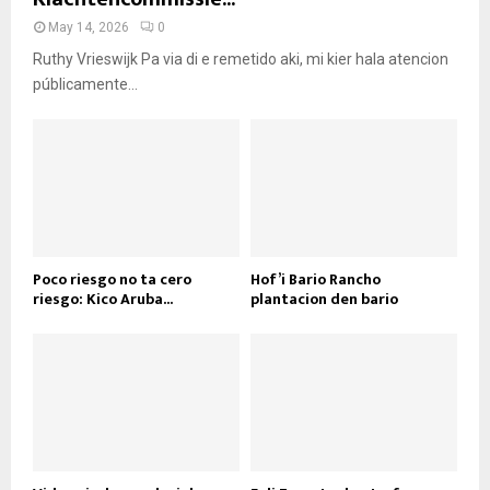
May 14, 2026
0
Ruthy Vrieswijk Pa via di e remetido aki, mi kier hala atencion
públicamente...
Poco riesgo no ta cero
Hof’i Bario Rancho
riesgo: Kico Aruba...
plantacion den bario