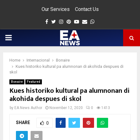
Our Services
Contact Us
Facebook
Twitter
Instagram
Pinterest
Youtube
Email
Whatsapp
PRIMARY
MENU
Home
Internacional
Bonaire
app
Kues historiko kultural pa alumnonan di akohida despues di
skol
Bonaire
Featured
Kues historiko kultural pa alumnonan di
akohida despues di skol
by
EA News Author
November 12, 2020
0
1413
SHARE
0