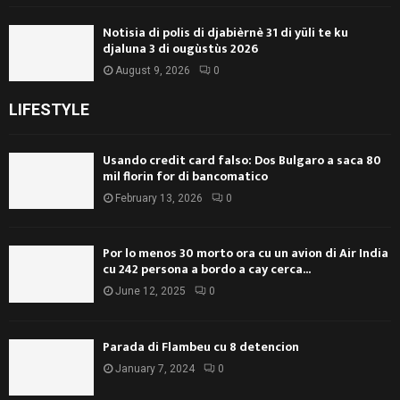
Notisia di polis di djabièrnè 31 di yüli te ku
djaluna 3 di ougùstùs 2026
August 9, 2026
0
LIFESTYLE
Usando credit card falso: Dos Bulgaro a saca 80
mil florin for di bancomatico
February 13, 2026
0
Por lo menos 30 morto ora cu un avion di Air India
cu 242 persona a bordo a cay cerca...
June 12, 2025
0
Parada di Flambeu cu 8 detencion
January 7, 2024
0