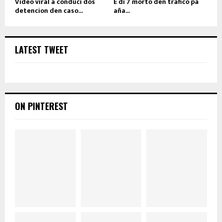
Video viral a conduci dos
E di 7 morto den trafico pa
detencion den caso...
aña...
LATEST TWEET
ON PINTEREST