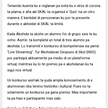
Teniendo kuenta ku e reglanan pa evitá ku e vírùs di corona
ta plama, e aña aki SKAL ta organisá e ‘Quiz’ na un otro
manera. E kantidat di personanan ku por ta presente
durante e aktividat di SKAL ta limitá.
Kada Akohida ta skohe un alumno for di grupo seis te ku
ocho. Asin’ei ta kompletá un total di tres alumno pa
akohida. Lo transmití e konkurso di kompetensia via yamá
“Live Streaming”. Tur Akohidanan Despues di Skol (NSO)
por partisipá aktivamente pa medio di un plataforma
virtual, miéntras ku lo tin premio pa e akohidanan ku ta
sigui nos virtual.
Un konkurso asin’aki ta yuda amplia konosementu di e
alumnonan riba tereno históriko i kultural. Pues no ta
solamente un konkurso pa gana premio. Mas importante
ta pa hasi e partisipante mas sabi.