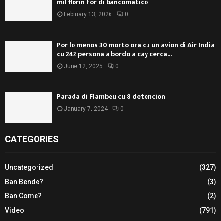
mil florin for di bancomatico
February 13, 2026
0
Por lo menos 30 morto ora cu un avion di Air India
cu 242 persona a bordo a cay cerca...
June 12, 2025
0
Parada di Flambeu cu 8 detencion
January 7, 2024
0
CATEGORIES
Uncategorized
(327)
Ban Bende?
(3)
Ban Come?
(2)
Video
(791)