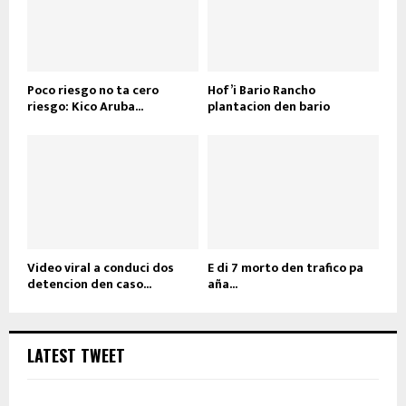
Poco riesgo no ta cero
Hof’i Bario Rancho
riesgo: Kico Aruba...
plantacion den bario
Video viral a conduci dos
E di 7 morto den trafico pa
detencion den caso...
aña...
LATEST TWEET