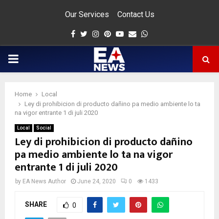
Our Services
Contact Us
Facebook
Twitter
Instagram
Pinterest
Youtube
Email
Whatsapp
PRIMARY
MENU
Home
Local
app
Ley di prohibicion di producto dañino pa medio ambiente lo ta
na vigor entrante 1 di juli 2020
Local
Social
Ley di prohibicion di producto dañino
pa medio ambiente lo ta na vigor
entrante 1 di juli 2020
by
EA News Author
June 24, 2020
0
1433
SHARE
0