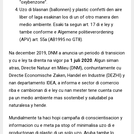
“oxybenzone”.
Uzo di blasnan (ballonnen) y plastic confetti den aire
liber of laga esakinan los di un of otro manera den
medio ambiente. Esaki ta segun art. 17 di e ley y
tambe conforme e Algemene politieverordening
(APV) art. 55a (AB1995 no GT8).
Na december 2019, DNM a anuncia un periodo di transicion
y cu e ley ta drenta na vigor pa
1 juli 2020
. Algun siman
atras, Directie Natuur en Milieu (DNM), conhuntamente cu
Directie Economische Zaken, Handel en Industrie (DEZHI) y
nan departamento IDEA, a informa e sector di comercio
riba e cambionan di e ley cu nan mester tene cuenta cune
pa un medio ambiente mas sostenibel y saludabel pa
naturalesa y hende.
Mundialmente ta haci hopi campaña di conscientisacion y
informacion cu e meta pa stop of minimalisa uzo di e
productonan di plastic di un solo uzo. Aruba tambe lo