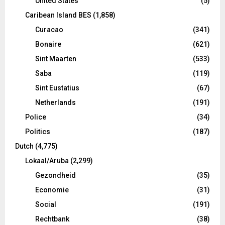
United States
(5)
Caribean Island BES
(1,858)
Curacao
(341)
Bonaire
(621)
Sint Maarten
(533)
Saba
(119)
Sint Eustatius
(67)
Netherlands
(191)
Police
(34)
Politics
(187)
Dutch
(4,775)
Lokaal/Aruba
(2,299)
Gezondheid
(35)
Economie
(31)
Social
(191)
Rechtbank
(38)