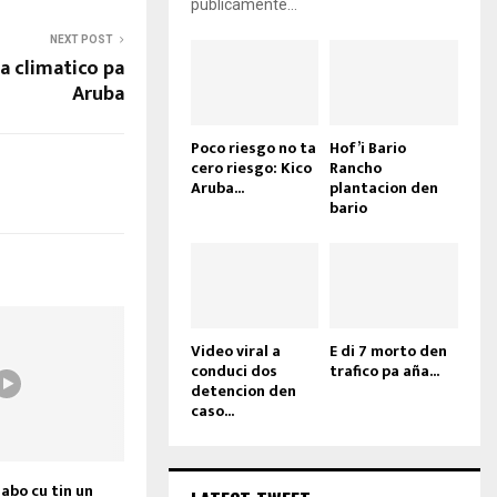
públicamente...
NEXT POST
a climatico pa
Aruba
Poco riesgo no ta
Hof’i Bario
cero riesgo: Kico
Rancho
Aruba...
plantacion den
bario
Video viral a
E di 7 morto den
conduci dos
trafico pa aña...
detencion den
caso...
abo cu tin un