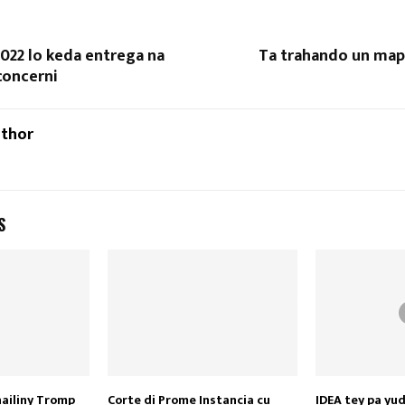
2022 lo keda entrega na
Ta trahando un map
 concerni
uthor
S
ailiny Tromp
Corte di Prome Instancia cu
IDEA tey pa yud