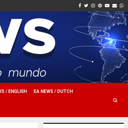
Facebook
Twitter
Instagram
Pinterest
Youtube
Email
W
S / ENGLISH
EA NEWS / DUTCH