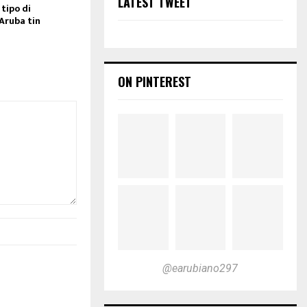
LATEST TWEET
 tipo di
Aruba tin
ON PINTEREST
@earubiano297