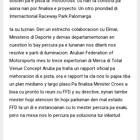
sosten pa e pista di ‘motocross’ cu nan ta construi pa
asina nan por finalisa e proyecto. Un otro prioridad di
Internactional Raceway Park Palomarga.
ta su luznan. Den un estrecho colaboracion cu Elmar,
Ministerio di Deporte y demas departamentonan en
cuestion lo bay percura pa e lunanan nos dilanti nos
resolve e parti di iluminacion. Aruban Federation of
Motorsports mes lo trece expertonan di Merca di Total
Venue Concept Aruba pa traha un rapport oficial pa
mehoracion di e pista, ora e rapport ta cla nos lo papia riba
un plan mediano y largo plaso.Pa finalisa Minister Croes a
bisa cu pronto lo reuni cu FFD y su directive, eynan tambe
mester hopi atencion tin hopi parkenan den mal estado.
FFD ta un di e instancianan cu lo mester percura pa esaki,
pero na mesa nos lo percura pa soluciona tur inkietud.