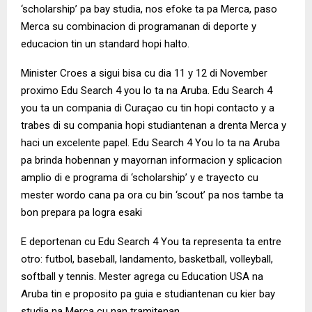
‘scholarship’ pa bay studia, nos efoke ta pa Merca, paso
Merca su combinacion di programanan di deporte y
educacion tin un standard hopi halto.
Minister Croes a sigui bisa cu dia 11 y 12 di November
proximo Edu Search 4 you lo ta na Aruba. Edu Search 4
you ta un compania di Curaçao cu tin hopi contacto y a
trabes di su compania hopi studiantenan a drenta Merca y
haci un excelente papel. Edu Search 4 You lo ta na Aruba
pa brinda hobennan y mayornan informacion y splicacion
amplio di e programa di ‘scholarship’ y e trayecto cu
mester wordo cana pa ora cu bin ‘scout’ pa nos tambe ta
bon prepara pa logra esaki
E deportenan cu Edu Search 4 You ta representa ta entre
otro: futbol, baseball, landamento, basketball, volleyball,
softball y tennis. Mester agrega cu Education USA na
Aruba tin e proposito pa guia e studiantenan cu kier bay
studia na Merca cu nan tramitenan.