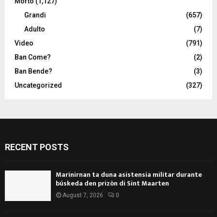
Morto
(1,127)
Grandi
(657)
Adulto
(7)
Video
(791)
Ban Come?
(2)
Ban Bende?
(3)
Uncategorized
(327)
RECENT POSTS
Marinirnan ta duna asistensia militar durante
búskeda den prizòn di Sint Maarten
August 7, 2026
0