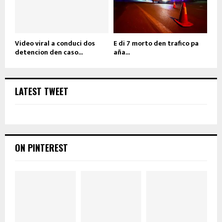
Video viral a conduci dos
E di 7 morto den trafico pa
detencion den caso...
aña...
LATEST TWEET
ON PINTEREST