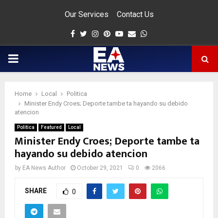
Our Services
Contact Us
Facebook
Twitter
Instagram
Pinterest
Youtube
Email
Whatsapp
PRIMARY
MENU
Home
Local
Politica
app
Minister Endy Croes; Deporte tambe ta hayando su debido
atencion
Politica
Featured
Local
Minister Endy Croes; Deporte tambe ta
hayando su debido atencion
by
EA News Author
October 29, 2021
0
2066
SHARE
0