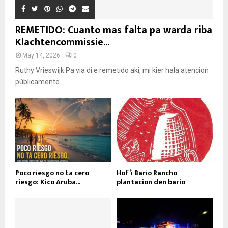
REMETIDO: Cuanto mas falta pa warda riba
Klachtencommissie...
May 14, 2026
0
Ruthy Vrieswijk Pa via di e remetido aki, mi kier hala atencion
públicamente...
Poco riesgo no ta cero
Hof’i Bario Rancho
riesgo: Kico Aruba...
plantacion den bario