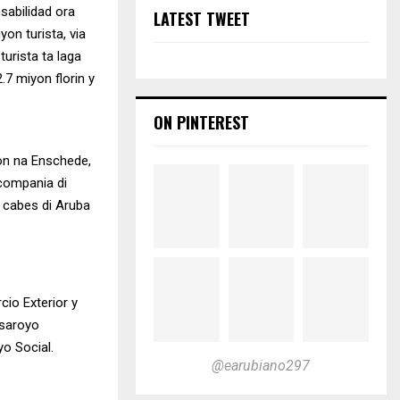
sabilidad ora
LATEST TWEET
on turista, via
urista ta laga
7 miyon florin y
ON PINTEREST
on na Enschede,
compania di
a cabes di Aruba
cio Exterior y
esaroyo
o Social.
@earubiano297