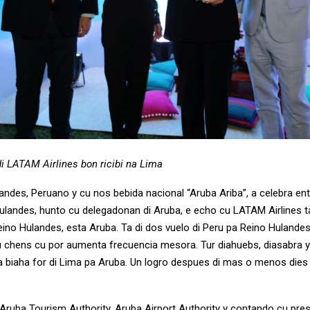
di LATAM Airlines bon ricibi na Lima
ndes, Peruano y cu nos bebida nacional “Aruba Ariba”, a celebra ent
Hulandes, hunto cu delegadonan di Aruba, e echo cu LATAM Airlines 
eino Hulandes, esta Aruba. Ta di dos vuelo di Peru pa Reino Hulande
chens cu por aumenta frecuencia mesora. Tur diahuebs, diasabra y
a biaha for di Lima pa Aruba. Un logro despues di mas o menos dies 
 Aruba Tourism Authority, Aruba Airport Authority y contando cu pres