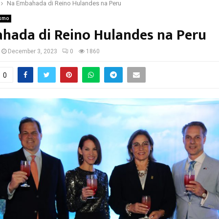
Na Embahada di Reino Hulandes na Peru
ismo
hada di Reino Hulandes na Peru
December 3, 2023
0
1860
0