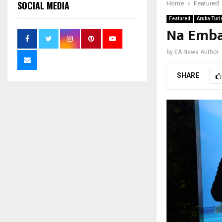
SOCIAL MEDIA
Home
Featured
Featured
Aruba Tur
Na Emba
by
EA News Author
SHARE