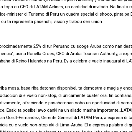
a topa cu CEO di LATAM Airlines, un cantidad di invitado. Na final a r
ce-minister di Turismo di Peru un cuadra special di shoco, pinta pa 
 cu ta representa pasenshi, vision y trabou den union.
aproximadamente 25% di tur Peruano cu scoge Aruba como nan desti
eriencia”, asina Ronella Croes, CEO di Aruba Tourism Authority, a exp
aha di Reino Hulandes na Peru. Ey a celebra e vuelo inaugural di LA
i riba mesa, basa riba datonan disponibel, ta demostra e magia y enc
roduccion di e vuelo non-stop, di unicamente cuater ora, tin confiansa
ativamente, ofreciendo e pasaheronan nobo un oportunidad di namora
ece. Esaki ta posibel awo danki na un aliado masha importante…LAT
an Oordt-Fernandez, Gerente General di LATAM Peru, a expresa di 
nicia cu e vuelo non-stop aki di Lima-Aruba. El a expresa palabra di 