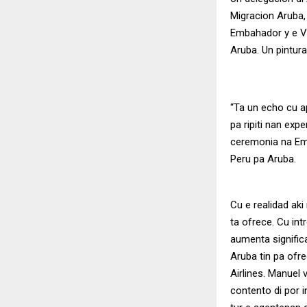
Migracion Aruba, 
Embahador y e Vi
Aruba. Un pintura
“Ta un echo cu 
pa ripiti nan exp
ceremonia na Emb
Peru pa Aruba.
Cu e realidad ak
ta ofrece. Cu int
aumenta signific
Aruba tin pa ofr
Airlines.
Manuel v
contento di por i