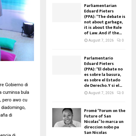
Parliamentarian
Eduard Pieters
(PPA): “The debate is
not about garbage,
it is about the Rule
of Law. And if the...
August 7, 2026
0
Parlamentario
Eduard Pieters
(PPA): “El debate no
es sobre la basura,
es sobre el Estado
re Gobierno di
de Derecho. Y si el...
ta cuminsa bula
August 7, 2026
0
s, pero awo cu
 diadomingo,
Promé “Forum on the
aña di
Future of San
Nicolas” lo marca un
direccion nobo pa
San Nicolas
encia di