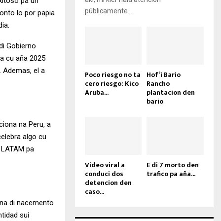
exitoso pa un
públicamente...
ronto lo por papia
dia.
 di Gobierno
ra cu aña 2025
o. Ademas, el a
Poco riesgo no ta
Hof’i Bario
cero riesgo: Kico
Rancho
Aruba...
plantacion den
bario
ciona na Peru, a
elebra algo cu
cu LATAM pa
Video viral a
E di 7 morto den
conduci dos
trafico pa aña...
detencion den
caso...
cuna di nacemento
ntidad sui