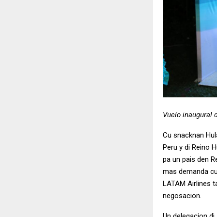
Vuelo inaugural 
Cu snacknan Hula
Peru y di Reino 
pa un pais den R
mas demanda cu 
LATAM Airlines t
negosacion.
Un delegacion di