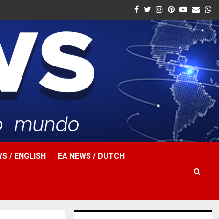
Facebook
Twitter
Instagram
Pinterest
Youtube
Email
W
S / ENGLISH
EA NEWS / DUTCH