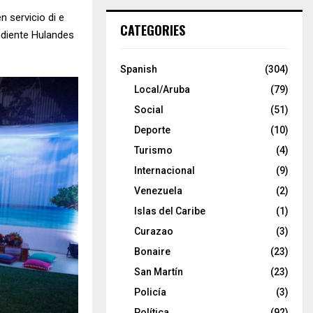
 servicio di e
CATEGORIES
ndiente Hulandes
Spanish
(304)
Local/Aruba
(79)
Social
(51)
Deporte
(10)
Turismo
(4)
Internacional
(9)
Venezuela
(2)
Islas del Caribe
(1)
Curazao
(3)
Bonaire
(23)
San Martín
(23)
Policía
(3)
Política
(92)