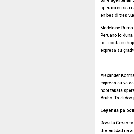
tur e agentenan d
operacion cu a ca
en bes di tres vu
Madelaine Burns-
Peruano lo duna 
por conta cu hopi
expresa su grati
Alexander Kofman
expresa cu ya ca
hopi tabata sper
Aruba. Ta di dos
Leyenda pa potr
Ronella Croes ta
di e entidad na a