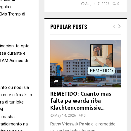
August 7, 2026
0
egala e
Elvis Tromp di
POPULAR POSTS
nacion, ta opta
resa durante e
TAM Airlines di
anto cu nos isla
REMETIDO: Cuanto mas
 cu e cifra aki lo
falta pa warda riba
 di tur loke
Klachtencommissie...
AM
May 14, 2026
0
ta masha
gradicimento na
Ruthy Vrieswijk Pa via di e remetido
aki, mi kier hala atencion