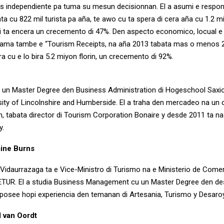
s independiente pa tuma su mesun decisionnan. El a asumi e respon
a cu 822 mil turista pa aña, te awo cu ta spera di cera aña cu 1.2 miy
i ta encera un crecemento di 47%. Den aspecto economico, locual e t
yama tambe e “Tourism Receipts, na aña 2013 tabata mas o menos 2.
a cu e lo bira 5.2 miyon florin, un crecemento di 92%.
n un Master Degree den Business Administration di Hogeschool Saxi
sity of Lincolnshire and Humberside.
El a traha den mercadeo na un 
, tabata director di Tourism Corporation Bonaire y desde 2011 ta n
y.
ine Burns
Vidaurrazaga ta e Vice-Ministro di Turismo na e Ministerio de Comer
TUR. El a studia Business Management cu un Master Degree den d
posee hopi experiencia den temanan di Artesania, Turismo y Desaroy
 van Oordt