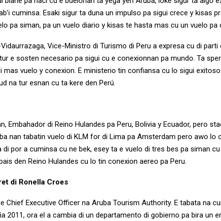
i biahe pa haci cu e buelonan ta yega yen Aruba, loke sigur ta algo 
b’i cuminsa. Esaki sigur ta duna un impulso pa sigui crece y kisas p
elo pa siman, pa un vuelo diario y kisas te hasta mas cu un vuelo pa 
Vidaurrazaga, Vice-Ministro di Turismo di Peru a expresa cu di parti
tur e sosten necesario pa sigui cu e conexionnan pa mundo. Ta spe
 mas vuelo y conexion. E ministerio tin confiansa cu lo sigui exitos
tud na tur esnan cu ta kere den Perú.
, Embahador di Reino Hulandes pa Peru, Bolivia y Ecuador, pero sta
ba nan tabatin vuelo di KLM for di Lima pa Amsterdam pero awo lo c
a di por a cuminsa cu ne bek, esey ta e vuelo di tres bes pa siman 
 pais den Reino Hulandes cu lo tin conexion aereo pa Peru.
et di Ronella Croes
 e Chief Executive Officer na Aruba Tourism Authority. E tabata na 
ña 2011, ora el a cambia di un departamento di gobierno pa bira un e