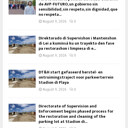
de AVP-FUTURO, un gobierno sin
sensibilidad, sin respeto, sin dignidad, que
no respeta...
August 9, 2026
0
Direktorado di Supervishon i Mantenshon
di Lei a kuminsá ku un trayekto den fase
pa restorashon i limpiesa di e...
August 9, 2026
0
DT&H start gefaseerd herstel- en
ontruimingstraject voor parkeerterrein
Stadion di Playa
August 9, 2026
0
Directorate of Supervision and
Enforcement begins phased process for
the restoration and cleaning of the
parking lot at Stadion di...