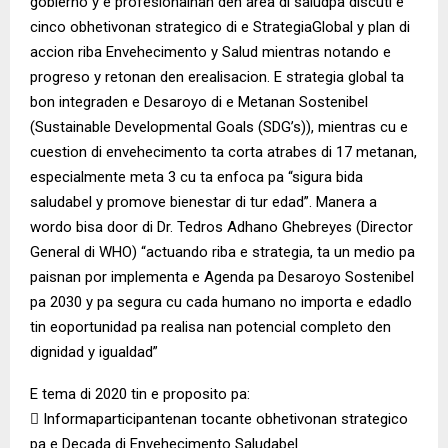
gobierno y e profesionalnan den area di saludpa discuti e
cinco obhetivonan strategico di e StrategiaGlobal y plan di
accion riba Envehecimento y Salud mientras notando e
progreso y retonan den erealisacion. E strategia global ta
bon integraden e Desaroyo di e Metanan Sostenibel
(Sustainable Developmental Goals (SDG’s)), mientras cu e
cuestion di envehecimento ta corta atrabes di 17 metanan,
especialmente meta 3 cu ta enfoca pa “sigura bida
saludabel y promove bienestar di tur edad”. Manera a
wordo bisa door di Dr. Tedros Adhano Ghebreyes (Director
General di WHO) “actuando riba e strategia, ta un medio pa
paisnan por implementa e Agenda pa Desaroyo Sostenibel
pa 2030 y pa segura cu cada humano no importa e edadlo
tin eoportunidad pa realisa nan potencial completo den
dignidad y igualdad”
E tema di 2020 tin e proposito pa:
 Informaparticipantenan tocante obhetivonan strategico
pa e Decada di Envehecimento Saludabel