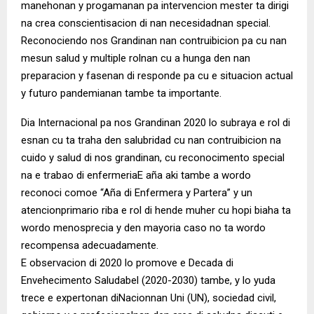
manehonan y progamanan pa intervencion mester ta dirigi
na crea conscientisacion di nan necesidadnan special.
Reconociendo nos Grandinan nan contruibicion pa cu nan
mesun salud y multiple rolnan cu a hunga den nan
preparacion y fasenan di responde pa cu e situacion actual
y futuro pandemianan tambe ta importante.
Dia Internacional pa nos Grandinan 2020 lo subraya e rol di
esnan cu ta traha den salubridad cu nan contruibicion na
cuido y salud di nos grandinan, cu reconocimento special
na e trabao di enfermeriaE aña aki tambe a wordo
reconoci comoe “Aña di Enfermera y Partera” y un
atencionprimario riba e rol di hende muher cu hopi biaha ta
wordo menosprecia y den mayoria caso no ta wordo
recompensa adecuadamente.
E observacion di 2020 lo promove e Decada di
Envehecimento Saludabel (2020-2030) tambe, y lo yuda
trece e expertonan diNacionnan Uni (UN), sociedad civil,