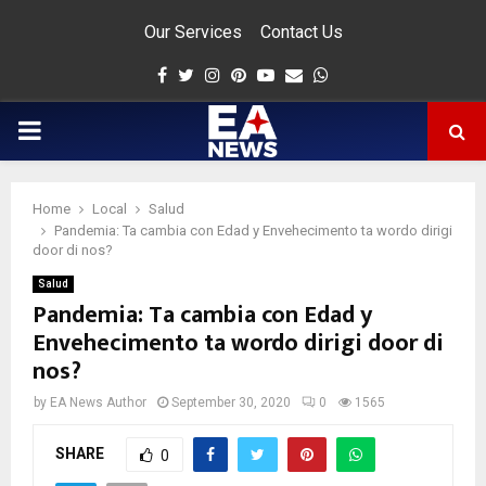
Our Services
Contact Us
Facebook
Twitter
Instagram
Pinterest
Youtube
Email
Whatsapp
PRIMARY
MENU
Home
Local
Salud
app
Pandemia: Ta cambia con Edad y Envehecimento ta wordo dirigi
door di nos?
Salud
Pandemia: Ta cambia con Edad y
Envehecimento ta wordo dirigi door di
nos?
by
EA News Author
September 30, 2020
0
1565
SHARE
0