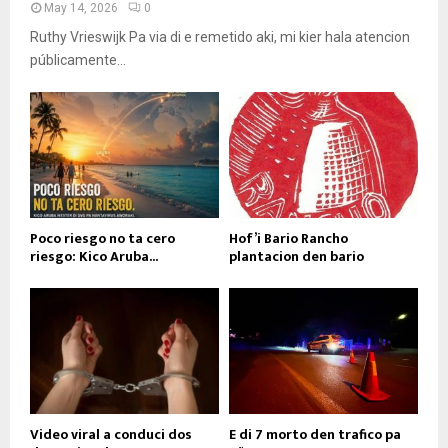
May 14, 2026
0
Ruthy Vrieswijk Pa via di e remetido aki, mi kier hala atencion
públicamente...
Poco riesgo no ta cero
Hof’i Bario Rancho
riesgo: Kico Aruba...
plantacion den bario
Video viral a conduci dos
E di 7 morto den trafico pa