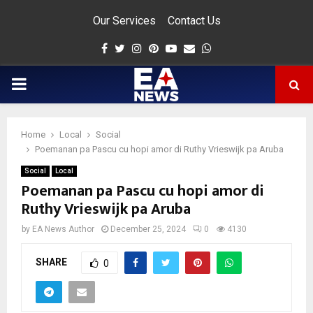
Our Services
Contact Us
Facebook
Twitter
Instagram
Pinterest
Youtube
Email
Whatsapp
PRIMARY
MENU
Home
Local
Social
app
Poemanan pa Pascu cu hopi amor di Ruthy Vrieswijk pa Aruba
Social
Local
Poemanan pa Pascu cu hopi amor di
Ruthy Vrieswijk pa Aruba
by
EA News Author
December 25, 2024
0
4130
SHARE
0