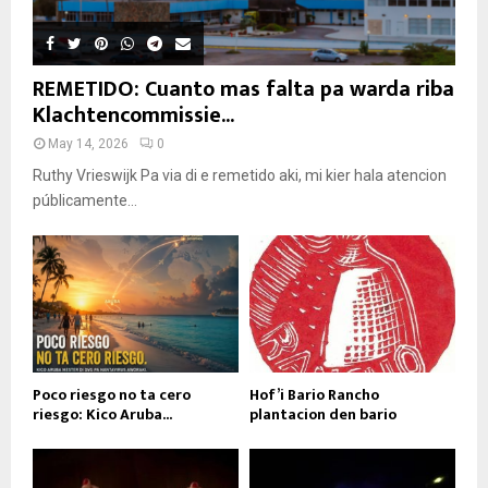
REMETIDO: Cuanto mas falta pa warda riba
Klachtencommissie...
May 14, 2026
0
Ruthy Vrieswijk Pa via di e remetido aki, mi kier hala atencion
públicamente...
Poco riesgo no ta cero
Hof’i Bario Rancho
riesgo: Kico Aruba...
plantacion den bario