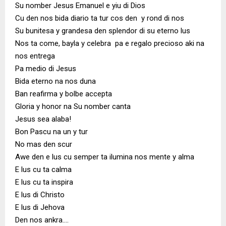
Su nomber Jesus Emanuel e yiu di Dios
Cu den nos bida diario ta tur cos den y rond di nos
Su bunitesa y grandesa den splendor di su eterno lus
Nos ta come, bayla y celebra pa e regalo precioso aki na
nos entrega
Pa medio di Jesus
Bida eterno na nos duna
Ban reafirma y bolbe accepta
Gloria y honor na Su nomber canta
Jesus sea alaba!
Bon Pascu na un y tur
No mas den scur
Awe den e lus cu semper ta ilumina nos mente y alma
E lus cu ta calma
E lus cu ta inspira
E lus di Christo
E lus di Jehova
Den nos ankra….