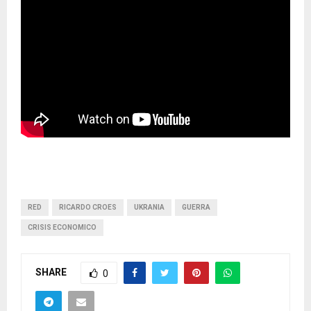
RED
RICARDO CROES
UKRANIA
GUERRA
CRISIS ECONOMICO
SHARE
0