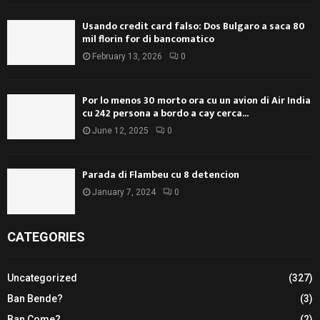
Usando credit card falso: Dos Bulgaro a saca 80
mil florin for di bancomatico
February 13, 2026
0
Por lo menos 30 morto ora cu un avion di Air India
cu 242 persona a bordo a cay cerca...
June 12, 2025
0
Parada di Flambeu cu 8 detencion
January 7, 2024
0
CATEGORIES
Uncategorized
(327)
Ban Bende?
(3)
Ban Come?
(2)