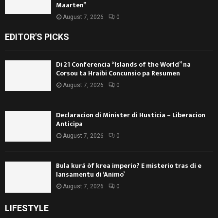
Maarten”
August 7, 2026
0
EDITOR'S PICKS
Di 21 Conferencia “Islands of the World” na
Corsou ta Hraibi Concunsio pa Resumen
August 7, 2026
0
Declaracion di Minister di Husticia – Liberacion
Anticipa
August 7, 2026
0
Bula kurá òf krea imperio? E misterio tras di e
lansamentu di ‘Animo’
August 7, 2026
0
LIFESTYLE