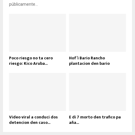
públicamente...
Poco riesgo no ta cero
Hof’i Bario Rancho
riesgo: Kico Aruba...
plantacion den bario
Video viral a conduci dos
E di 7 morto den trafico pa
detencion den caso...
aña...