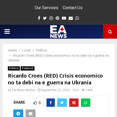
Our Services
Contact Us
Facebook
Twitter
Instagram
Pinterest
Youtube
Email
Whatsapp
PRIMARY
MENU
Home
Local
Politica
app
Ricardo Croes (RED) Crisis economico no ta debi na e guerra na
Ukrania
Politica
Featured
Ricardo Croes (RED) Crisis economico
no ta debi na e guerra na Ukrania
by
EA News Author
September 22, 2022
0
1446
SHARE
0