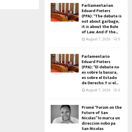
Parliamentarian
Eduard Pieters
(PPA): “The debate is
not about garbage,
it is about the Rule
of Law. And if the...
August 7, 2026
0
Parlamentario
Eduard Pieters
(PPA): “El debate no
es sobre la basura,
es sobre el Estado
de Derecho. Y si el...
August 7, 2026
0
Promé “Forum on the
Future of San
Nicolas” lo marca un
direccion nobo pa
San Nicolas