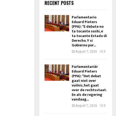
RECENT POSTS
Parlamentario
Eduard Pieters
(PPA): “E debate no
ta tocante sushi, e
ta tocante Estado di
Derecho. Y si
Gobierno por...
August 7, 2026
0
Parlementariër
Eduard Pieters
(PPA): “Het debat
gaat niet over
vuilnis, het gaat
over de rechtsstaat.
En als de regering
vandaag...
August 7, 2026
0