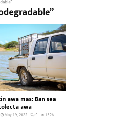
adable”
iodegradable”
in awa mas: Ban sea
 colecta awa
May 19, 2022
0
1626