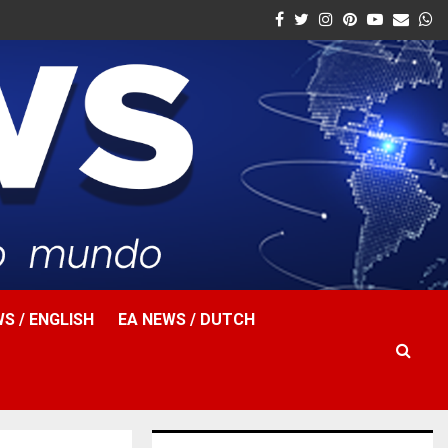
Facebook
Twitter
Instagram
Pinterest
Youtube
Email
W
S / ENGLISH
EA NEWS / DUTCH