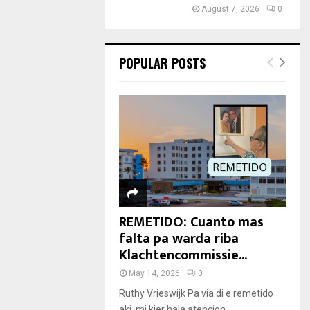
August 7, 2026
0
POPULAR POSTS
REMETIDO: Cuanto mas
falta pa warda riba
Klachtencommissie...
May 14, 2026
0
Ruthy Vrieswijk Pa via di e remetido
aki, mi kier hala atencion