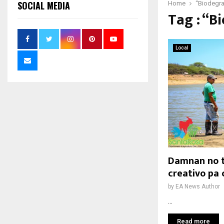
SOCIAL MEDIA
Home
“Biodegr
Tag : “B
Local
Damnan no t
creativo pa
by
EA News Author
...
Read more