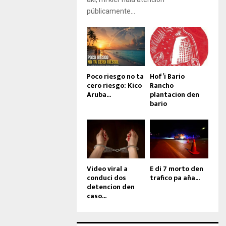
públicamente...
Poco riesgo no ta
Hof’i Bario
cero riesgo: Kico
Rancho
Aruba...
plantacion den
bario
Video viral a
E di 7 morto den
conduci dos
trafico pa aña...
detencion den
caso...