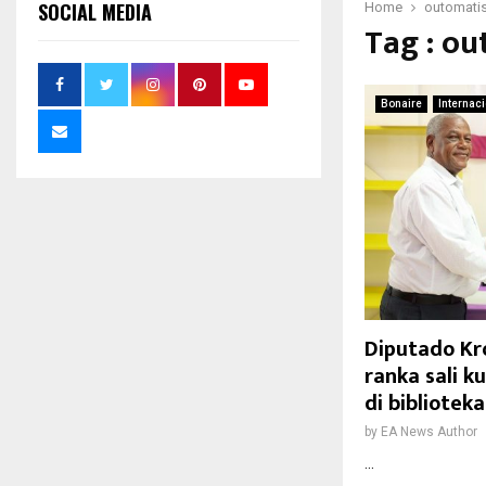
SOCIAL MEDIA
Home
outomati
Tag : o
Bonaire
Internac
Diputado Kr
ranka sali 
di biblioteka
by
EA News Author
...