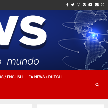
Facebook
Twitter
Instagram
Pinterest
Youtube
Email
W
S / ENGLISH
EA NEWS / DUTCH