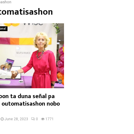
sashon
utomatisashon
ional
oon ta duna señal pa
ku outomatisashon nobo
June 28, 2023
0
1771