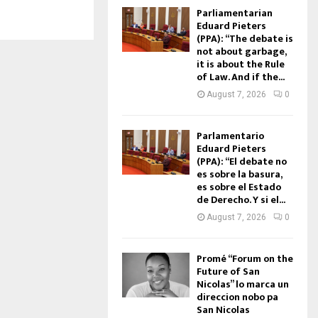
Parliamentarian
Eduard Pieters
(PPA): “The debate is
not about garbage,
it is about the Rule
of Law. And if the...
August 7, 2026
0
Parlamentario
Eduard Pieters
(PPA): “El debate no
es sobre la basura,
es sobre el Estado
de Derecho. Y si el...
August 7, 2026
0
Promé “Forum on the
Future of San
Nicolas” lo marca un
direccion nobo pa
San Nicolas