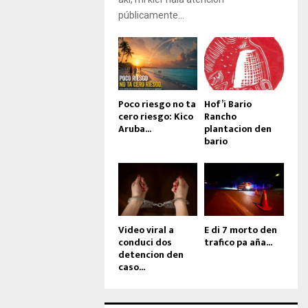
públicamente...
Poco riesgo no ta
Hof’i Bario
cero riesgo: Kico
Rancho
Aruba...
plantacion den
bario
Video viral a
E di 7 morto den
conduci dos
trafico pa aña...
detencion den
caso...