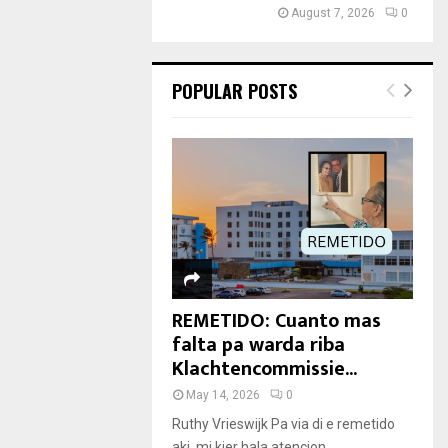
August 7, 2026
0
POPULAR POSTS
REMETIDO: Cuanto mas
falta pa warda riba
Klachtencommissie...
May 14, 2026
0
Ruthy Vrieswijk Pa via di e remetido
aki, mi kier hala atencion