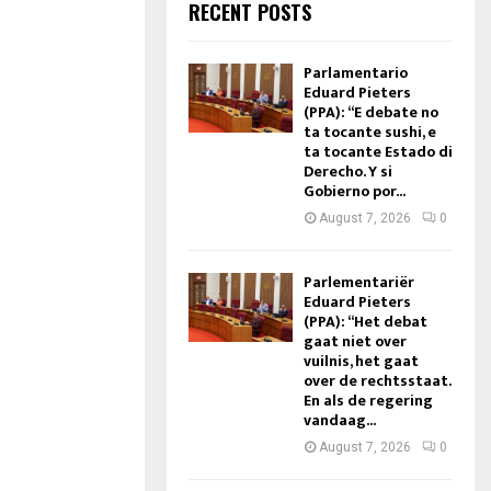
RECENT POSTS
Parlamentario
Eduard Pieters
(PPA): “E debate no
ta tocante sushi, e
ta tocante Estado di
Derecho. Y si
Gobierno por...
August 7, 2026
0
Parlementariër
Eduard Pieters
(PPA): “Het debat
gaat niet over
vuilnis, het gaat
over de rechtsstaat.
En als de regering
vandaag...
August 7, 2026
0