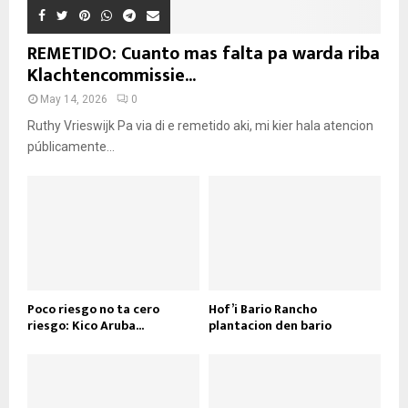
REMETIDO: Cuanto mas falta pa warda riba
Klachtencommissie...
May 14, 2026
0
Ruthy Vrieswijk Pa via di e remetido aki, mi kier hala atencion
públicamente...
Poco riesgo no ta cero
Hof’i Bario Rancho
riesgo: Kico Aruba...
plantacion den bario