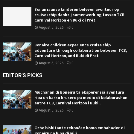
Bonairiaanse kinderen beleven avontuur op
cruiseschip dankzij samenwerking tussen TCB,
Carnival Horizon en Buki di Prèt
August 5, 2026
0
Bonaire children experience cruise ship
adventure through collaboration between TCB,
Carnival Horizon, and Buki di Pret
August 5, 2026
0
EDITOR'S PICKS
Muchanan di Boneiru ta eksperensiá aventura
riba un barku krusero pa medio di kolaborashon
entre TCB, Carnival Horizon i Buki...
August 5, 2026
0
Ocho bishitante rekonóse komo embahador di
Boneiru na luna di yüli