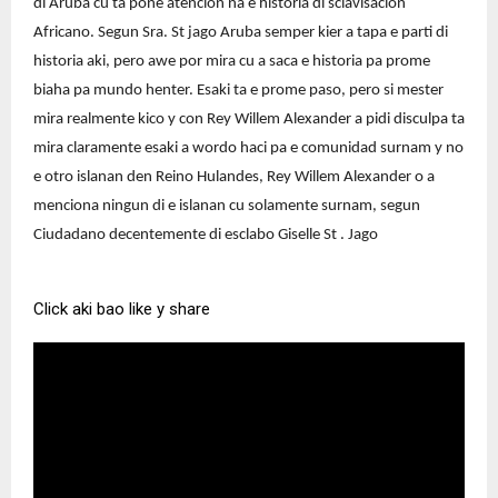
di Aruba cu ta pone atencion na e historia di sclavisacion
Africano. Segun Sra. St jago Aruba semper kier a tapa e parti di
historia aki, pero awe por mira cu a saca e historia pa prome
biaha pa mundo henter. Esaki ta e prome paso, pero si mester
mira realmente kico y con Rey Willem Alexander a pidi disculpa ta
mira claramente esaki a wordo haci pa e comunidad surnam y no
e otro islanan den Reino Hulandes, Rey Willem Alexander o a
menciona ningun di e islanan cu solamente surnam, segun
Ciudadano decentemente di esclabo Giselle St . Jago
Click aki bao like y share