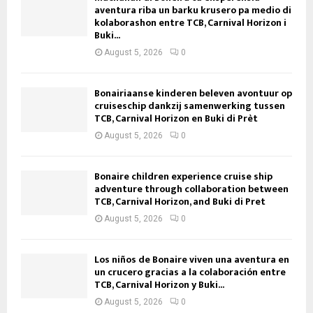
aventura riba un barku krusero pa medio di
kolaborashon entre TCB, Carnival Horizon i
Buki...
August 5, 2026
0
Bonairiaanse kinderen beleven avontuur op
cruiseschip dankzij samenwerking tussen
TCB, Carnival Horizon en Buki di Prèt
August 5, 2026
0
Bonaire children experience cruise ship
adventure through collaboration between
TCB, Carnival Horizon, and Buki di Pret
August 5, 2026
0
Los niños de Bonaire viven una aventura en
un crucero gracias a la colaboración entre
TCB, Carnival Horizon y Buki...
August 5, 2026
0