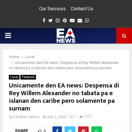
Our Services
Contact Us
Facebook
Twitter
Instagram
Pinterest
Youtube
Email
Whatsapp
PRIMARY
MENU
Home
Local
app
Unicamente den EA news: Despensa di Rey Willem Alexander
no tabata pa e islanan den caribe pero solamente pa surnam
Local
Featured
Unicamente den EA news: Despensa di
Rey Willem Alexander no tabata pa e
islanan den caribe pero solamente pa
surnam
by
EA News Author
July 3, 2023
1
1777
SHARE
0