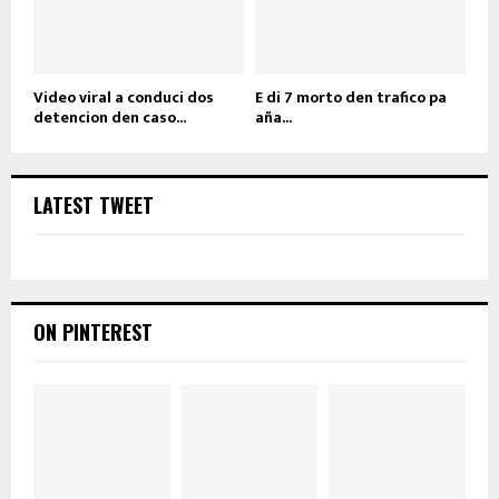
Video viral a conduci dos
E di 7 morto den trafico pa
detencion den caso...
aña...
LATEST TWEET
ON PINTEREST