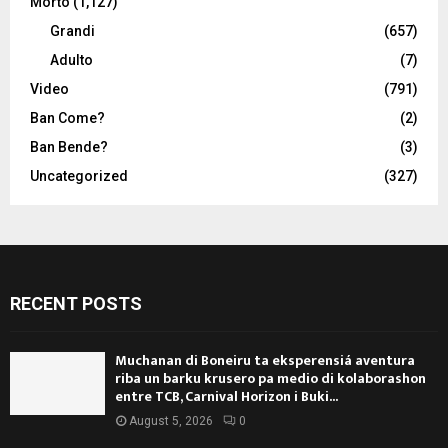
Morto
(1,127)
Grandi
(657)
Adulto
(7)
Video
(791)
Ban Come?
(2)
Ban Bende?
(3)
Uncategorized
(327)
RECENT POSTS
Muchanan di Boneiru ta eksperensiá aventura
riba un barku krusero pa medio di kolaborashon
entre TCB, Carnival Horizon i Buki...
August 5, 2026
0