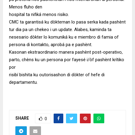
Menos fluho den
hospital ta nifiká menos risiko.
CMC ta garantisá ku dòkternan lo pasa serka kada pashènt
tur dia pa un chekeo i un update. Alabes, kaminda ta
nesesario dòkter lo komuniká ku e miembro di famia of
persona di kontakto, aprobá pa e pashènt.
Kasonan ekstraordinario manera pashènt post-operativo,
parto, chèns ku un persona por fayesé i/òf pashènt krítiko
por
risibí bishita ku outorisashon di dòkter of hefe di
departamentu.
SHARE
0