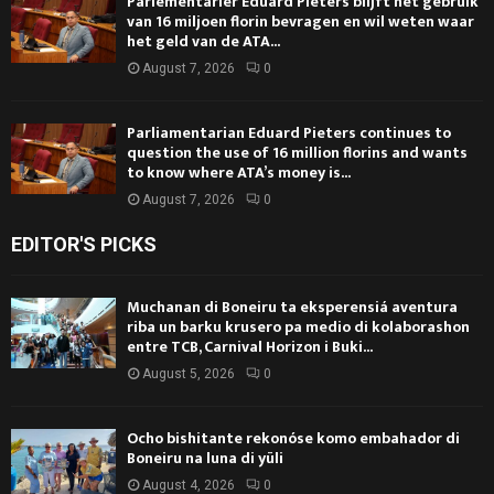
Parlementariër Eduard Pieters blijft het gebruik
van 16 miljoen florin bevragen en wil weten waar
het geld van de ATA...
August 7, 2026
0
Parliamentarian Eduard Pieters continues to
question the use of 16 million florins and wants
to know where ATA’s money is...
August 7, 2026
0
EDITOR'S PICKS
Muchanan di Boneiru ta eksperensiá aventura
riba un barku krusero pa medio di kolaborashon
entre TCB, Carnival Horizon i Buki...
August 5, 2026
0
Ocho bishitante rekonóse komo embahador di
Boneiru na luna di yüli
August 4, 2026
0