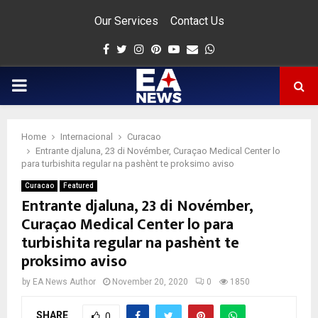
Our Services
Contact Us
Facebook
Twitter
Instagram
Pinterest
Youtube
Email
Whatsapp
PRIMARY
MENU
Home
Internacional
Curacao
app
Entrante djaluna, 23 di Novémber, Curaçao Medical Center lo
para turbishita regular na pashènt te proksimo aviso
Curacao
Featured
Entrante djaluna, 23 di Novémber,
Curaçao Medical Center lo para
turbishita regular na pashènt te
proksimo aviso
by
EA News Author
November 20, 2020
0
1850
SHARE
0