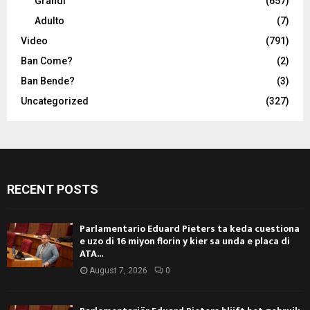
Grandi
(657)
Adulto
(7)
Video
(791)
Ban Come?
(2)
Ban Bende?
(3)
Uncategorized
(327)
RECENT POSTS
Parlamentario Eduard Pieters ta keda cuestiona
e uzo di 16 miyon florin y kier sa unda e placa di
ATA...
August 7, 2026
0