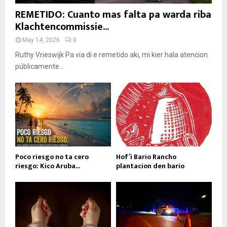
REMETIDO: Cuanto mas falta pa warda riba
Klachtencommissie...
May 14, 2026
0
Ruthy Vrieswijk Pa via di e remetido aki, mi kier hala atencion
públicamente...
Poco riesgo no ta cero
Hof’i Bario Rancho
riesgo: Kico Aruba...
plantacion den bario