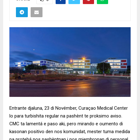
Entrante djaluna, 23 di Novémber, Curaçao Medical Center
lo para turbishita regular na pashènt te proksimo aviso.
CMC ta lamentá e paso aki, pero mirando e oumento di
kasonan positivo den nos komunidat, mester tuma medida
pa protehá nos pashèntnan i nos miembronan di personal.