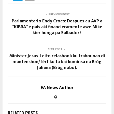
PREVIOUS POST
Parlamentario Endy Croes: Despues cu AVP a
“KIBRA” e pais aki financieramente awe Mike
kier hunga pa Salbador?
NEXT POST
Minister Jesus-Leito relashoná ku trabounan di
mantenshon/fèrf ku ta bai kuminsá na Brùg
Juliana (Brùg nobo).
EA News Author
RELATED POSTS