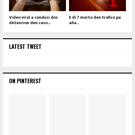
Video viral a conduci dos
E di 7 morto den trafico pa
detencion den caso...
aña...
LATEST TWEET
ON PINTEREST