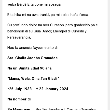
yerba Bèrdè E ta pone mi sosegá
E ta hiba mi na awa trankil, pa mi bolbe haña forsa.
Cu profundo dolor na nos Curason, pero gradecido pa e
bendishon di su Guia, Amor, Ehempel di Curashi y
Perseverancia,
Nos ta anuncia fayecimiento di:
Sra. Gladis Jacobs Granados
Na un Bunita Edad 90 aña
“Mama, Wela, Oma,Tan Gladi ”
*
26 July 1933 – † 22 January 2024
Na nomber di
Su Mayornan
: † Porfilio Jacobs y † Carmen Granados