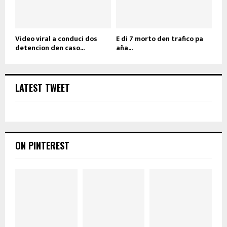
Video viral a conduci dos
E di 7 morto den trafico pa
detencion den caso...
aña...
LATEST TWEET
ON PINTEREST