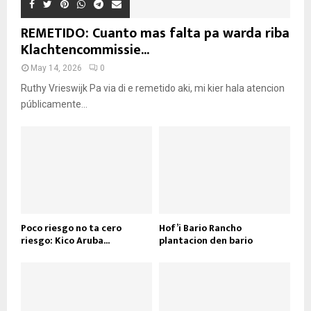
REMETIDO: Cuanto mas falta pa warda riba
Klachtencommissie...
May 14, 2026
0
Ruthy Vrieswijk Pa via di e remetido aki, mi kier hala atencion
públicamente...
Poco riesgo no ta cero
Hof’i Bario Rancho
riesgo: Kico Aruba...
plantacion den bario