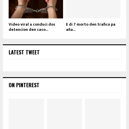
Video viral a conduci dos
E di 7 morto den trafico pa
detencion den caso...
aña...
LATEST TWEET
ON PINTEREST