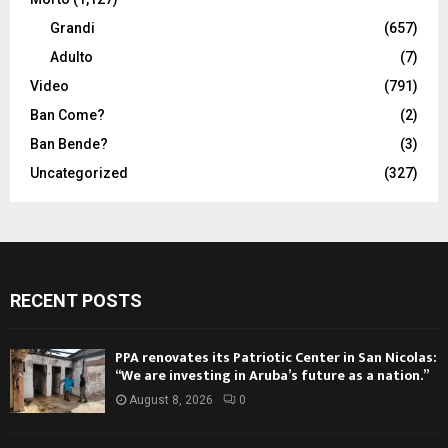
Grandi
(657)
Adulto
(7)
Video
(791)
Ban Come?
(2)
Ban Bende?
(3)
Uncategorized
(327)
RECENT POSTS
PPA renovates its Patriotic Center in San Nicolas:
“We are investing in Aruba’s future as a nation.”
August 8, 2026
0