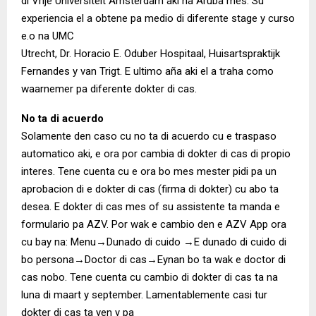
di Vrije Universiteit Amsterdam aki na Aruba mes. Su
experiencia el a obtene pa medio di diferente stage y curso
e.o na UMC
Utrecht, Dr. Horacio E. Oduber Hospitaal, Huisartspraktijk
Fernandes y van Trigt. E ultimo aña aki el a traha como
waarnemer pa diferente dokter di cas.
No ta di acuerdo
Solamente den caso cu no ta di acuerdo cu e traspaso
automatico aki, e ora por cambia di dokter di cas di propio
interes. Tene cuenta cu e ora bo mes mester pidi pa un
aprobacion di e dokter di cas (firma di dokter) cu abo ta
desea. E dokter di cas mes of su assistente ta manda e
formulario pa AZV. Por wak e cambio den e AZV App ora
cu bay na: Menu→Dunado di cuido →E dunado di cuido di
bo persona→Doctor di cas→Eynan bo ta wak e doctor di
cas nobo. Tene cuenta cu cambio di dokter di cas ta na
luna di maart y september. Lamentablemente casi tur
dokter di cas ta yen y pa