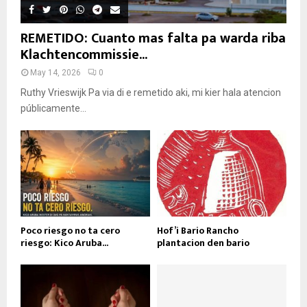
REMETIDO: Cuanto mas falta pa warda riba
Klachtencommissie...
May 14, 2026
0
Ruthy Vrieswijk Pa via di e remetido aki, mi kier hala atencion
públicamente...
Poco riesgo no ta cero
Hof’i Bario Rancho
riesgo: Kico Aruba...
plantacion den bario