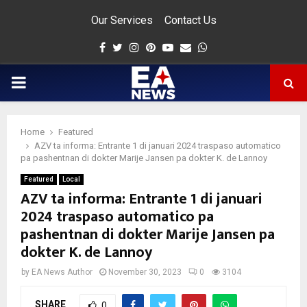
Our Services
Contact Us
Facebook
Twitter
Instagram
Pinterest
Youtube
Email
Whatsapp
PRIMARY
MENU
Home
Featured
app
AZV ta informa: Entrante 1 di januari 2024 traspaso automatico
pa pashentnan di dokter Marije Jansen pa dokter K. de Lannoy
Featured
Local
AZV ta informa: Entrante 1 di januari
2024 traspaso automatico pa
pashentnan di dokter Marije Jansen pa
dokter K. de Lannoy
by
EA News Author
November 30, 2023
0
3104
SHARE
0