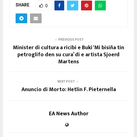
SHARE
0
PREVIOUS POST
Minister di cultura a ricibi e Buki ‘Mi bisiña tin
petroglifo den su cura’ di e artista Sjoerd
Martens
NEXT POST
Anuncio di Morto: Hetlin F. Pieternella
EA News Author