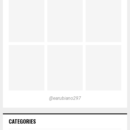
@earubiano297
CATEGORIES