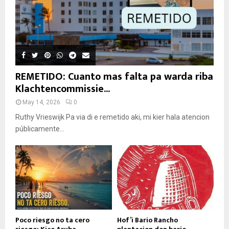
REMETIDO: Cuanto mas falta pa warda riba
Klachtencommissie...
May 14, 2026
0
Ruthy Vrieswijk Pa via di e remetido aki, mi kier hala atencion
públicamente...
Poco riesgo no ta cero
Hof’i Bario Rancho