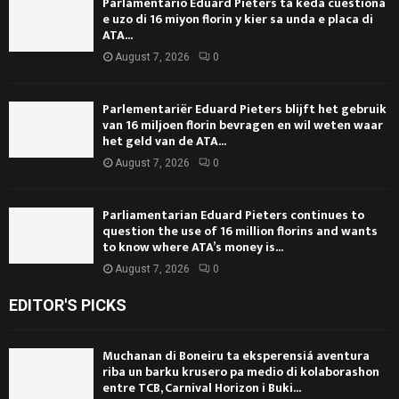
Parlamentario Eduard Pieters ta keda cuestiona
e uzo di 16 miyon florin y kier sa unda e placa di
ATA...
August 7, 2026
0
Parlementariër Eduard Pieters blijft het gebruik
van 16 miljoen florin bevragen en wil weten waar
het geld van de ATA...
August 7, 2026
0
Parliamentarian Eduard Pieters continues to
question the use of 16 million florins and wants
to know where ATA’s money is...
August 7, 2026
0
EDITOR'S PICKS
Muchanan di Boneiru ta eksperensiá aventura
riba un barku krusero pa medio di kolaborashon
entre TCB, Carnival Horizon i Buki...