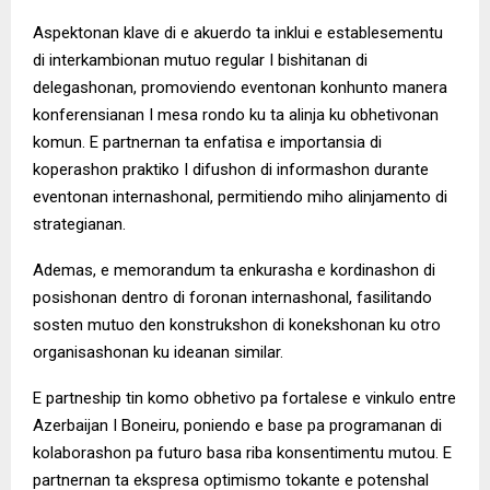
Aspektonan klave di e akuerdo ta inklui e establesementu
di interkambionan mutuo regular I bishitanan di
delegashonan, promoviendo eventonan konhunto manera
konferensianan I mesa rondo ku ta alinja ku obhetivonan
komun. E partnernan ta enfatisa e importansia di
koperashon praktiko I difushon di informashon durante
eventonan internashonal, permitiendo miho alinjamento di
strategianan.
Ademas, e memorandum ta enkurasha e kordinashon di
posishonan dentro di foronan internashonal, fasilitando
sosten mutuo den konstrukshon di konekshonan ku otro
organisashonan ku ideanan similar.
E partneship tin komo obhetivo pa fortalese e vinkulo entre
Azerbaijan I Boneiru, poniendo e base pa programanan di
kolaborashon pa futuro basa riba konsentimentu mutou. E
partnernan ta ekspresa optimismo tokante e potenshal