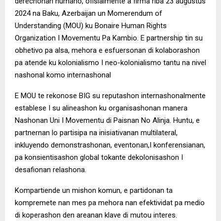
derechonan humano, ofisialmente a firma riba 23 augustus
2024 na Baku, Azerbaijan un Momerendum of
Understanding (MOU) ku Bonaire Human Rights
Organization I Movementu Pa Kambio. E partnership tin su
obhetivo pa alsa, mehora e esfuersonan di kolaborashon
pa atende ku kolonialismo I neo-kolonialismo tantu na nivel
nashonal komo internashonal
E MOU te rekonose BIG su reputashon internashonalmente
establese I su alineashon ku organisashonan manera
Nashonan Uni I Movementu di Paisnan No Alinja. Huntu, e
partnernan lo partisipa na inisiativanan multilateral,
inkluyendo demonstrashonan, eventonan,I konferensianan,
pa konsientisashon global tokante dekolonisashon I
desafionan relashona.
Kompartiende un mishon komun, e partidonan ta
kompremete nan mes pa mehora nan efektividat pa medio
di koperashon den areanan klave di mutou interes.