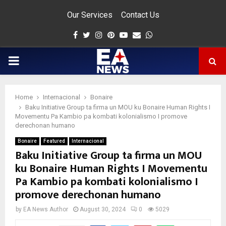
Our Services
Contact Us
Facebook
Twitter
Instagram
Pinterest
Youtube
Email
Whatsapp
PRIMARY
MENU
Home
Internacional
Bonaire
app
Baku Initiative Group ta firma un MOU ku Bonaire Human Rights I
Movementu Pa Kambio pa kombati kolonialismo I promove
derechonan humano
Bonaire
Featured
Internacional
Baku Initiative Group ta firma un MOU
ku Bonaire Human Rights I Movementu
Pa Kambio pa kombati kolonialismo I
promove derechonan humano
by
EA News Author
August 30, 2024
0
5029