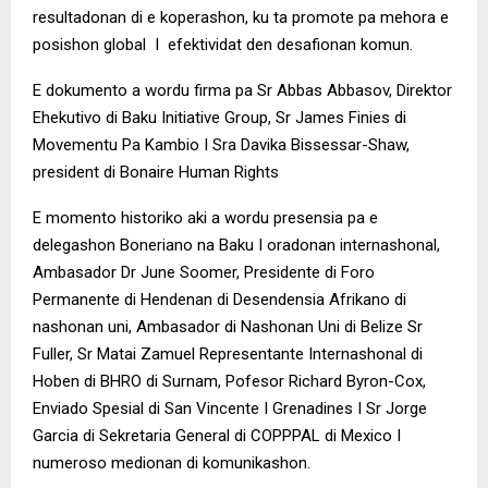
resultadonan di e koperashon, ku ta promote pa mehora e
posishon global I efektividat den desafionan komun.
E dokumento a wordu firma pa Sr Abbas Abbasov, Direktor
Ehekutivo di Baku Initiative Group, Sr James Finies di
Movementu Pa Kambio I Sra Davika Bissessar-Shaw,
president di Bonaire Human Rights
E momento historiko aki a wordu presensia pa e
delegashon Boneriano na Baku I oradonan internashonal,
Ambasador Dr June Soomer, Presidente di Foro
Permanente di Hendenan di Desendensia Afrikano di
nashonan uni, Ambasador di Nashonan Uni di Belize Sr
Fuller, Sr Matai Zamuel Representante Internashonal di
Hoben di BHRO di Surnam, Pofesor Richard Byron-Cox,
Enviado Spesial di San Vincente I Grenadines I Sr Jorge
Garcia di Sekretaria General di COPPPAL di Mexico I
numeroso medionan di komunikashon.