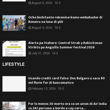
August 5, 2026
0
Ocho bishitante rekonóse komo embahador di
Boneiru na luna di yüli
August 4, 2026
0
Alerta pa Viahero: Control Strak y Rekisitonan
Strikto pa Anguilla Summer Festival 2026
July 31, 2026
0
LIFESTYLE
Usando credit card falso: Dos Bulgaro a saca 80
mil florin for di bancomatico
February 13, 2026
0
Por lo menos 30 morto ora cu un avion di Air India
cu 242 persona a bordo a cay cerca...