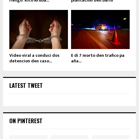
riesgo: Kico Aruba...
plantacion den bario
Video viral a conduci dos
E di 7 morto den trafico pa
detencion den caso...
aña...
LATEST TWEET
ON PINTEREST