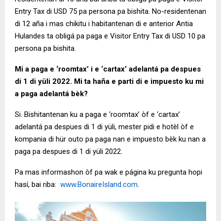
Entry Tax di USD 75 pa persona pa bishita. No-residentenan
di 12 aña i mas chikitu i habitantenan di e anterior Antia
Hulandes ta obligá pa paga e Visitor Entry Tax di USD 10 pa
persona pa bishita.
Mi a paga e ‘roomtax’ i e ‘cartax’ adelantá pa despues
di 1 di yüli 2022. Mi ta haña e parti di e impuesto ku mi
a paga adelantá bèk?
Si. Bishitantenan ku a paga e ‘roomtax’ òf e ‘cartax’
adelantá pa despues di 1 di yüli, mester pidi e hotèl òf e
kompania di hür outo pa paga nan e impuesto bèk ku nan a
paga pa despues di 1 di yüli 2022.
Pa mas informashon òf pa wak e página ku pregunta hopi
hasí, bai riba:
www.BonaireIsland.com
.