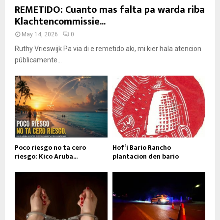
REMETIDO: Cuanto mas falta pa warda riba
Klachtencommissie...
May 14, 2026
0
Ruthy Vrieswijk Pa via di e remetido aki, mi kier hala atencion
públicamente...
Poco riesgo no ta cero
Hof’i Bario Rancho
riesgo: Kico Aruba...
plantacion den bario