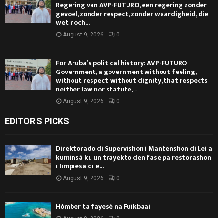
Regering van AVP-FUTURO, een regering zonder
gevoel, zonder respect, zonder waardigheid, die
wet noch...
August 9, 2026
0
For Aruba’s political history: AVP-FUTURO
Government, a government without feeling,
without respect, without dignity, that respects
neither law nor statute,...
August 9, 2026
0
EDITOR'S PICKS
Direktorado di Supervishon i Mantenshon di Lei a
kuminsá ku un trayekto den fase pa restorashon
i limpiesa di e...
August 9, 2026
0
Hòmber ta fayesé na Fuikbaai