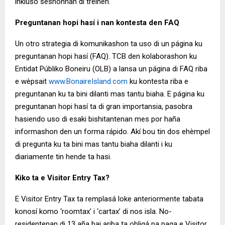
inkluso seshonnan di treinen.
Preguntanan hopi hasí i nan kontesta den FAQ
Un otro strategia di komunikashon ta uso di un página ku
preguntanan hopi hasí (FAQ). TCB den kolaborashon ku
Entidat Públiko Boneiru (OLB) a lansa un página di FAQ riba
e wèpsait
www.BonaireIsland.com
ku kontesta riba e
preguntanan ku ta bini dilanti mas tantu biaha. E página ku
preguntanan hopi hasí ta di gran importansia, pasobra
hasiendo uso di esaki bishitantenan mes por haña
informashon den un forma rápido. Akí bou tin dos ehèmpel
di pregunta ku ta bini mas tantu biaha dilanti i ku
diariamente tin hende ta hasi.
Kiko ta e Visitor Entry Tax?
E Visitor Entry Tax ta remplasá loke anteriormente tabata
konosí komo ‘roomtax’ i ‘cartax’ di nos isla. No-
residentenan di 13 aña bai ariba ta obligá pa paga e Visitor