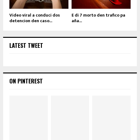
Video viral a conduci dos
E di 7 morto den trafico pa
detencion den caso...
aña...
LATEST TWEET
ON PINTEREST