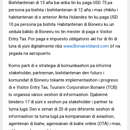
Bishitantenan di 13 aña bai ariba tin ku paga USD 75 pa
persona pa bishita i bishitantenan di 12 aña i mas chikitu i
habitantenan di e anterior Antia Hulandes tin ku paga USD
10 pa persona pa bishita. Habitantenan di Boneiru ku un
sédula bálido di Boneiru no tin mester di paga e Visitor
Entry Tax. Por paga e impuesto obligatorio akí for di fin di
luna di yüni digitalmente riba
www.BonaireIsland.com
òf na
yegada na aeropuerto.
Komo parti di e strategia di komunikashon pa informá
stakeholder, partnernan, bishitantenan den futuro i
komunidat di Boneiru tokante implementashon i progreso
di e Visitor Entry Tax, Tourism Corporation Bonaire (TCB)
lo organisá vários seshon di informashon. Djabièrnè
binidero 17 di yüni e seshon pa stakeholder i partner ta
tuma lugá. Den e siman di 20 di yüni diferente seshon di
informashon ta tuma lugá pa kompanianan di aviashon,
agentenan di biahe, agensianan di biahe online (OTA) i mas,