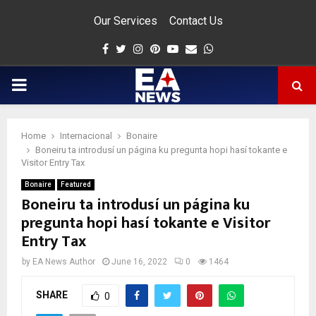
Our Services
Contact Us
Facebook
Twitter
Instagram
Pinterest
Youtube
Email
Whatsapp
PRIMARY
MENU
Home
Internacional
Bonaire
app
Boneiru ta introdusí un página ku pregunta hopi hasí tokante e
Visitor Entry Tax
Bonaire
Featured
Boneiru ta introdusí un página ku
pregunta hopi hasí tokante e Visitor
Entry Tax
by
EA News Author
June 16, 2022
0
1464
SHARE
0