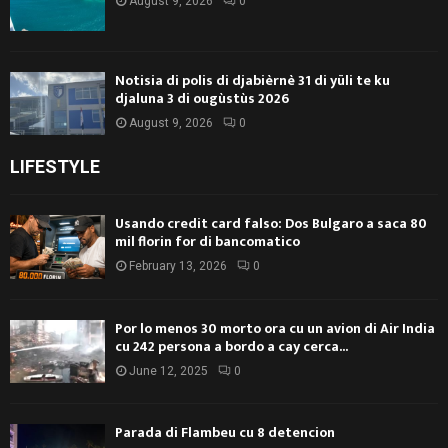
August 9, 2026
0
Notisia di polis di djabièrnè 31 di yüli te ku
djaluna 3 di ougùstùs 2026
August 9, 2026
0
LIFESTYLE
Usando credit card falso: Dos Bulgaro a saca 80
mil florin for di bancomatico
February 13, 2026
0
Por lo menos 30 morto ora cu un avion di Air India
cu 242 persona a bordo a cay cerca...
June 12, 2025
0
Parada di Flambeu cu 8 detencion