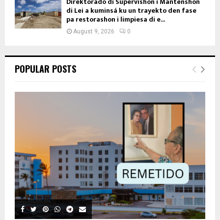
Direktorado di Supervishon i Mantenshon
di Lei a kuminsá ku un trayekto den fase
pa restorashon i limpiesa di e...
August 9, 2026
0
POPULAR POSTS