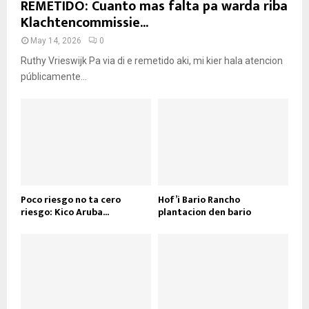
REMETIDO: Cuanto mas falta pa warda riba
Klachtencommissie...
May 14, 2026
0
Ruthy Vrieswijk Pa via di e remetido aki, mi kier hala atencion
públicamente...
Poco riesgo no ta cero
Hof’i Bario Rancho
riesgo: Kico Aruba...
plantacion den bario