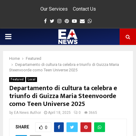
Our Services
Contact Us
Facebook
Twitter
Instagram
Pinterest
Youtube
Email
Whatsapp
PRIMARY
MENU
Home
Featured
app
Departamento di cultura ta celebra e triunfo di Guizza Maria
Steenvoorde como Teen Universe 2025
Featured
Local
Departamento di cultura ta celebra e
triunfo di Guizza Maria Steenvoorde
como Teen Universe 2025
by
EA News Author
April 18, 2025
0
3665
SHARE
0