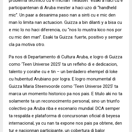
problema technico cu e micnan “headset” esaki a haci cu e
participantenan di Aruba mester a haci uzo di “handheld
mic”. Un paar a desanima paso nan a sinti cu e mic den
man lo limita nan actuacion. Guizza a bin dilanti y a bisa cu
e mic lo no haci diferencia, cu “nos lo mustra kico nos por
cu mic den man”. Esaki ta Guizza: fuerte, positivo y semper
cla pa motiva otro.
Pa nos di Departamento di Cultura Aruba, e logro di Guizza
como ‘Teen Universe 2025’ ta un refleho di e dedicacion,
talento y corahe cu e tin – un berdadero ehempel di loke
cu hubentud Arubiano por logra. E logro monumental di
Guizza Maria Steenvoorde como ‘Teen Universe 2025’ ta
marca un momento historico pa nos pais. E titulo aki no ta
solamente ta un reconocimento personal, sino un triunfo
colectivo pa Aruba riba e escenario mundial. DCA semper
ta respalda e plataforma di concursonan oficial di beyesa
internacional, ya cu nan ta expone nos pais pa obtene, den
tur e nacionnan participante, un cobertura di balor