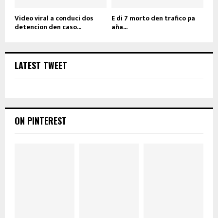
Video viral a conduci dos
E di 7 morto den trafico pa
detencion den caso...
aña...
LATEST TWEET
ON PINTEREST