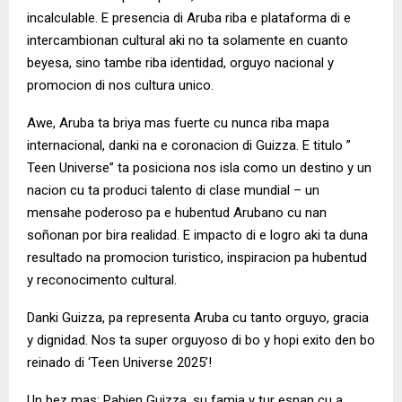
incalculable. E presencia di Aruba riba e plataforma di e
intercambionan cultural aki no ta solamente en cuanto
beyesa, sino tambe riba identidad, orguyo nacional y
promocion di nos cultura unico.
Awe, Aruba ta briya mas fuerte cu nunca riba mapa
internacional, danki na e coronacion di Guizza. E titulo ”
Teen Universe” ta posiciona nos isla como un destino y un
nacion cu ta produci talento di clase mundial – un
mensahe poderoso pa e hubentud Arubano cu nan
soñonan por bira realidad. E impacto di e logro aki ta duna
resultado na promocion turistico, inspiracion pa hubentud
y reconocimento cultural.
Danki Guizza, pa representa Aruba cu tanto orguyo, gracia
y dignidad. Nos ta super orguyoso di bo y hopi exito den bo
reinado di ‘Teen Universe 2025’!
Un bez mas: Pabien Guizza, su famia y tur esnan cu a