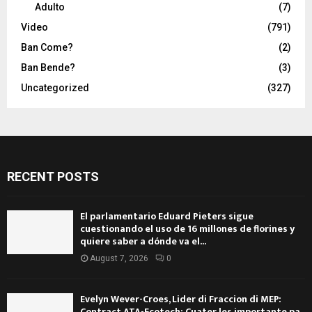
Adulto
(7)
Video
(791)
Ban Come?
(2)
Ban Bende?
(3)
Uncategorized
(327)
RECENT POSTS
El parlamentario Eduard Pieters sigue
cuestionando el uso de 16 millones de florines y
quiere saber a dónde va el...
August 7, 2026
0
Evelyn Wever-Croes, Lider di Fraccion di MEP:
Contract ATA-Ecotech: Cuater les importante pa