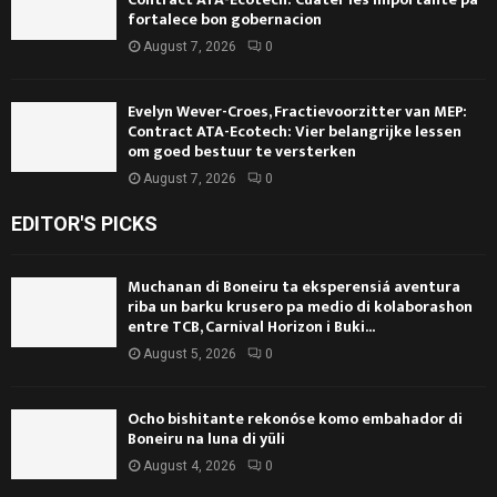
fortalece bon gobernacion
August 7, 2026
0
Evelyn Wever-Croes, Fractievoorzitter van MEP:
Contract ATA-Ecotech: Vier belangrijke lessen
om goed bestuur te versterken
August 7, 2026
0
EDITOR'S PICKS
Muchanan di Boneiru ta eksperensiá aventura
riba un barku krusero pa medio di kolaborashon
entre TCB, Carnival Horizon i Buki...
August 5, 2026
0
Ocho bishitante rekonóse komo embahador di
Boneiru na luna di yüli
August 4, 2026
0