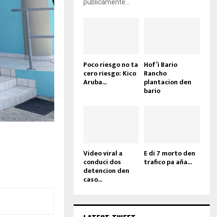
públicamente...
Poco riesgo no ta
Hof’i Bario
cero riesgo: Kico
Rancho
Aruba...
plantacion den
bario
Video viral a
E di 7 morto den
conduci dos
trafico pa aña...
detencion den
caso...