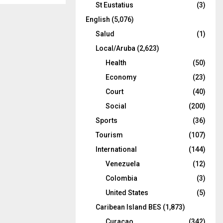
St Eustatius
(3)
English
(5,076)
Salud
(1)
Local/Aruba
(2,623)
Health
(50)
Economy
(23)
Court
(40)
Social
(200)
Sports
(36)
Tourism
(107)
International
(144)
Venezuela
(12)
Colombia
(3)
United States
(5)
Caribean Island BES
(1,873)
Curacao
(342)