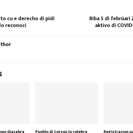
to cu e derecho di pidi
Riba 5 di febrüari 
do reconoci
aktivo di COVID
uthor
S
mpo diasabra
Pueblo di Corsou lo celebra
Registracion p