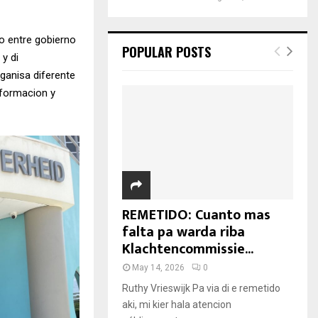
go entre gobierno
POPULAR POSTS
y di
rganisa diferente
nformacion y
REMETIDO: Cuanto mas
falta pa warda riba
Klachtencommissie...
May 14, 2026
0
Ruthy Vrieswijk Pa via di e remetido
aki, mi kier hala atencion