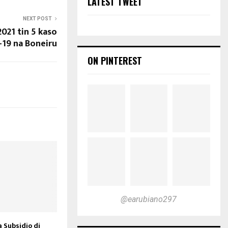
LATEST TWEET
NEXT POST
2021 tin 5 kaso
-19 na Boneiru
ON PINTEREST
@earubiano297
a Subsidio di