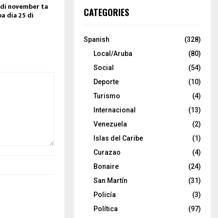
a di november ta
CATEGORIES
pa dia 25 di
0
Spanish
(328)
Local/Aruba
(80)
Social
(54)
Deporte
(10)
Turismo
(4)
Internacional
(13)
Venezuela
(2)
Islas del Caribe
(1)
Curazao
(4)
Bonaire
(24)
San Martín
(31)
Policía
(3)
Política
(97)