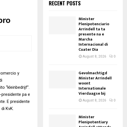
RECENT POSTS
bro
Minister
Plenipotenciario
Arrindell ta ta
presente na e
Marcha
Internacional di
Cuater Dia
August 8, 2026
0
Gevolmachtigd
 comercio y
Minister Arrindell
di
woont
 “kleinbedrijf”.
Internationale
Vierdaagse bij
e-presidente pa e
August 8, 2026
0
te. E presidente
 di KvK.
Minister
Plenipotentiary