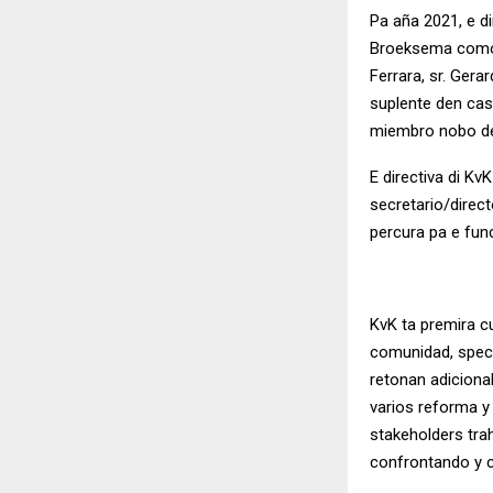
Pa aña 2021, e d
Broeksema como v
Ferrara, sr. Ger
suplente den caso
miembro nobo den
E directiva di Kv
secretario/direct
percura pa e fun
KvK ta premira c
comunidad, spec
retonan adiciona
varios reforma 
stakeholders trah
confrontando y c