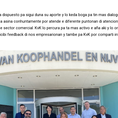
ta dispuesto pa sigui duna su aporte y lo keda boga pa tin mas dialo
 pa asina conhuntamente por atende e diferente puntonan di atencion 
e sector comercial. KvK lo percura pa ta mas activo e aña aki y lo o
ricibi feedback di nos empresarionan y tambe pa KvK por comparti i