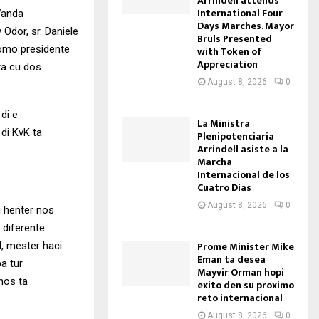
Arrindell attends
International Four
Wanda
Days Marches. Mayor
dor, sr. Daniele
Bruls Presented
como presidente
with Token of
Appreciation
ta cu dos
August 8, 2026
0
di e
La Ministra
 di KvK ta
Plenipotenciaria
Arrindell asiste a la
Marcha
Internacional de los
Cuatro Días
August 8, 2026
0
u henter nos
 diferente
Prome Minister Mike
l, mester haci
Eman ta desea
a tur
Mayvir Orman hopi
 nos ta
exito den su proximo
reto internacional
August 8, 2026
0