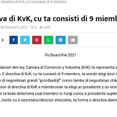
E directiva di KvK, cu ta consisti di 9 miembro
iva di KvK, cu ta consisti di 9 miem
February 5, 2021
0
1447
0
lacion den ley, Camara di Comercio y Industria (KvK) ta representa
a. E directiva di KvK, cu ta consisti di 9 miembro, ta wordo elegi door 
di negoshinan grandi “grootbedrijf” como tambe di negoshinan chikito
ion di directiva di KvK e miembronan ta elegi un presidente y un vic
es ta keda determina cual miembro lo fungi como e presidente suplen
, hunto cu e secretario/director ehecutivo, ta forma e directiva diario