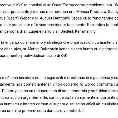
irectiva di KvK ta consisti di sr. Omar Tromp como presidente, sra. 
ice-presidente y demas miembronan sra. Monica Kock, sra. Sandy O
ardus (Geert) Weber y sr. August (Anthony) Croes cu lo fungi tambe 
 cu e presidente of e vice-presidente ta ausente. E directiva ta con
 persona di sr. Eugene Farro y sr. Diederik Kemmerling.
K ta encarga cu e maneho y strategia di e organisacion, cu asistencia 
or ehecutivo, sr. Martijn Balkestein kende alabes hunto cu e personal
cionamento y actividadnan diario di KvK.
u e añanan benidero nos lo sigui sinti e efectonan di e pandemia y c
ialmente nos comerciantenan y nos gobierno, lo wordo confonta cu
l. Pa por yega na un recuperacion di nos economia y stabilidad socia
y tuma accion urgentemente, caminda cu ta sumamente importante p
a huntu cu e interes comun di supera e situacion dificil aki cu ainda
rea un miho porvenir cu ta duradero y sostenibel.