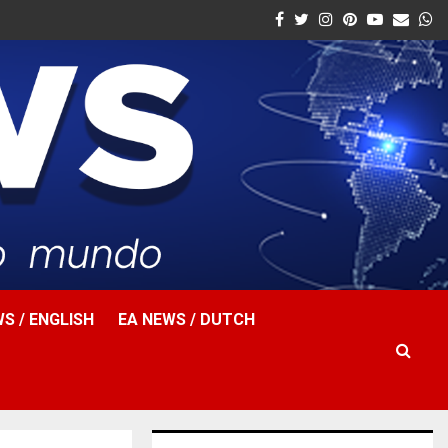
Facebook
Twitter
Instagram
Pinterest
Youtube
Email
W
S / ENGLISH
EA NEWS / DUTCH