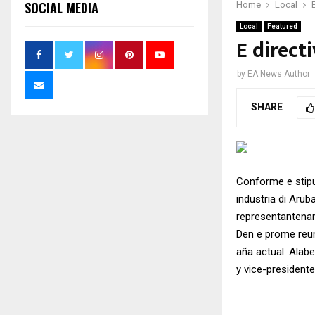
SOCIAL MEDIA
Home
Local
Local
Featured
E direct
by
EA News Author
SHARE
Conforme e stipu
industria di Arub
representantenan 
Den e prome reun
aña actual. Alab
y vice-presidente