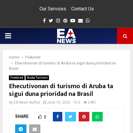
Our Services
Contact Us
Facebook
Twitter
Instagram
Pinterest
Youtube
Email
Whatsapp
PRIMARY
MENU
Home
Featured
app
Ehecutivonan di turismo di Aruba ta sigui duna prioridad na
Brasil
Featured
Aruba Turismo
Ehecutivonan di turismo di Aruba ta
sigui duna prioridad na Brasil
by
EA News Author
June 10, 2025
0
2481
SHARE
0