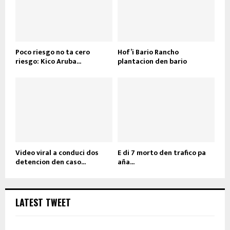
Poco riesgo no ta cero
Hof’i Bario Rancho
riesgo: Kico Aruba...
plantacion den bario
Video viral a conduci dos
E di 7 morto den trafico pa
detencion den caso...
aña...
LATEST TWEET