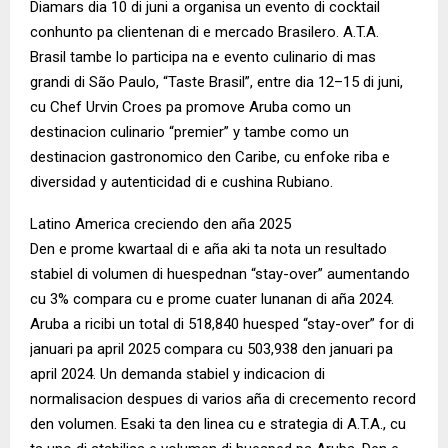
Diamars dia 10 di juni a organisa un evento di cocktail
conhunto pa clientenan di e mercado Brasilero. A.T.A.
Brasil tambe lo participa na e evento culinario di mas
grandi di São Paulo, “Taste Brasil”, entre dia 12–15 di juni,
cu Chef Urvin Croes pa promove Aruba como un
destinacion culinario “premier” y tambe como un
destinacion gastronomico den Caribe, cu enfoke riba e
diversidad y autenticidad di e cushina Rubiano.
Latino America creciendo den aña 2025
Den e prome kwartaal di e aña aki ta nota un resultado
stabiel di volumen di huespednan “stay-over” aumentando
cu 3% compara cu e prome cuater lunanan di aña 2024.
Aruba a ricibi un total di 518,840 huesped “stay-over” for di
januari pa april 2025 compara cu 503,938 den januari pa
april 2024. Un demanda stabiel y indicacion di
normalisacion despues di varios aña di crecemento record
den volumen. Esaki ta den linea cu e strategia di A.T.A., cu