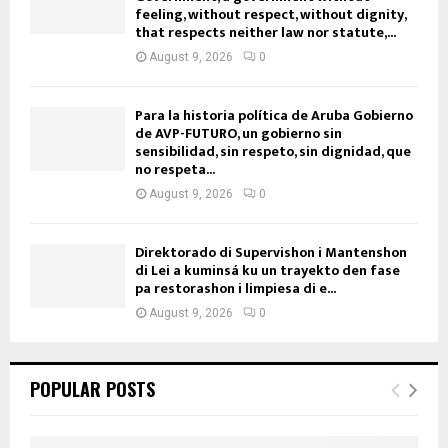
feeling, without respect, without dignity,
that respects neither law nor statute,...
August 9, 2026
0
Para la historia política de Aruba Gobierno
de AVP-FUTURO, un gobierno sin
sensibilidad, sin respeto, sin dignidad, que
no respeta...
August 9, 2026
0
Direktorado di Supervishon i Mantenshon
di Lei a kuminsá ku un trayekto den fase
pa restorashon i limpiesa di e...
August 9, 2026
0
POPULAR POSTS