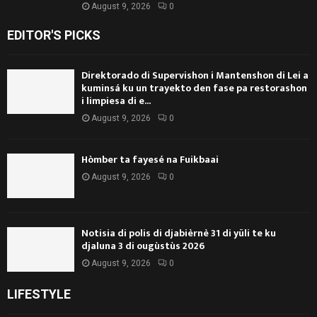
August 9, 2026
0
EDITOR'S PICKS
Direktorado di Supervishon i Mantenshon di Lei a
kuminsá ku un trayekto den fase pa restorashon
i limpiesa di e...
August 9, 2026
0
Hòmber ta fayesé na Fuikbaai
August 9, 2026
0
Notisia di polis di djabièrnè 31 di yüli te ku
djaluna 3 di ougùstùs 2026
August 9, 2026
0
LIFESTYLE