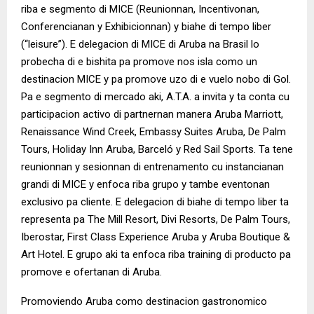
riba e segmento di MICE (Reunionnan, Incentivonan,
Conferencianan y Exhibicionnan) y biahe di tempo liber
(“leisure”). E delegacion di MICE di Aruba na Brasil lo
probecha di e bishita pa promove nos isla como un
destinacion MICE y pa promove uzo di e vuelo nobo di Gol.
Pa e segmento di mercado aki, A.T.A. a invita y ta conta cu
participacion activo di partnernan manera Aruba Marriott,
Renaissance Wind Creek, Embassy Suites Aruba, De Palm
Tours, Holiday Inn Aruba, Barceló y Red Sail Sports. Ta tene
reunionnan y sesionnan di entrenamento cu instancianan
grandi di MICE y enfoca riba grupo y tambe eventonan
exclusivo pa cliente. E delegacion di biahe di tempo liber ta
representa pa The Mill Resort, Divi Resorts, De Palm Tours,
Iberostar, First Class Experience Aruba y Aruba Boutique &
Art Hotel. E grupo aki ta enfoca riba training di producto pa
promove e ofertanan di Aruba.
Promoviendo Aruba como destinacion gastronomico